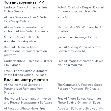
Топ инструменты ИИ
Undress.App - Undress ai Free
Poly.AI Chatbot - Deeper, Discreet
Online Service
Conversations with Next-Gen
AI Face Swapper - Free AI Video
XJoy AI
Face Swap Online
AI Kiss Video Generator Free
Nextpart AI - NSFW Character AI
edition | AI Kiss Video Generator
Chatbot
Monica - Your ChatGPT AI
Ipic.ai - Free Ai Image Generator
Assistant for Anywhere
Rubii AI - AI native two-
Free AI Kissing Video Generator -
dimensional character creation
Powered by Vidu AI
platform
Undetectable AI - Bypass AI (Free) |
Free AI Image Generator & Maker -
HIX Bypass
No login required
Free AI Photo Editor: Automate
Photo Editing Online - AI Ease
Больше инструментов
AI Kissing Video Generator:
The Complete AI Powered Stock
Personalized Romantic from
Research Platform | FinChat.io
Photos
GetInvoice | Automated AI Invoice
Free AI Photo Editor: Automate
and Receipt Management Software
Photo Editing Online - AI Ease
AI Passport Photo Maker Free
Appaca | Build and Ship your AI-