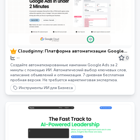
Cloudginny: Платформа автоматизации Google
Ads на базе ИИ
0
--
Создайте автоматизированные кампании Google Ads за 2
минуты с помощью ИИ. Автоматический выбор ключевых слов,
написание объявлений и оптимизация. 7-дневная бесплатная
пробная версия. Не требуется маркетинговая экспертиза.
Инструменты ИИ для Бизнеса