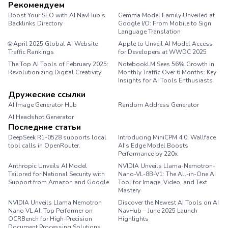
Рекомендуем
Boost Your SEO with AI NavHub’s
Gemma Model Family Unveiled at
Backlinks Directory
Google I/O: From Mobile to Sign
Language Translation
🌐 April 2025 Global AI Website
Apple to Unveil AI Model Access
Traffic Rankings
for Developers at WWDC 2025
The Top AI Tools of February 2025:
NotebookLM Sees 56% Growth in
Revolutionizing Digital Creativity
Monthly Traffic Over 6 Months: Key
Insights for AI Tools Enthusiasts
Дружеские ссылки
AI Image Generator Hub
Random Address Generator
AI Headshot Generator
Marathon Pace Chart
Последние статьи
DeepSeek R1-0528 supports local
Introducing MiniCPM 4.0: Wallface
tool calls in OpenRouter.
AI's Edge Model Boosts
Performance by 220x
Anthropic Unveils AI Model
NVIDIA Unveils Llama-Nemotron-
Tailored for National Security with
Nano-VL-8B-V1: The All-in-One AI
Support from Amazon and Google
Tool for Image, Video, and Text
Mastery
NVIDIA Unveils Llama Nemotron
Discover the Newest AI Tools on AI
Nano VL AI: Top Performer on
NavHub – June 2025 Launch
OCRBench for High-Precision
Highlights
Document Processing Solutions