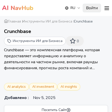
AI
NavHub
Войти
RU
me
Главная
Инструменты ИИ для Бизнеса
Crunchbase
Crunchbase
Инструменты ИИ для Бизнеса
0
Crunchbase — это комплексная платформа, которая
предоставляет информацию и аналитику о
деятельности на частном рынке, включая раунды
финансирования, прогнозы роста компаний и
отраслевые тенденции.
AI analytics
AI investment
AI insights
Добавлено
:
Nov 5, 2025
Посетить Сайт