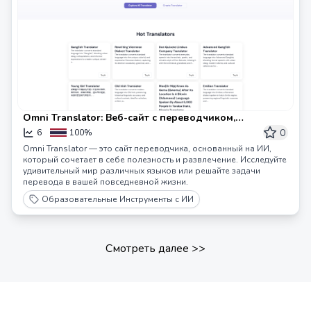
Omni Translator: Веб-сайт с переводчиком,
основанным на ИИ, который предлагает
0
6
100%
увлекательный и персонализированный перевод.
Omni Translator — это сайт переводчика, основанный на ИИ,
который сочетает в себе полезность и развлечение. Исследуйте
удивительный мир различных языков или решайте задачи
перевода в вашей повседневной жизни.
Образовательные Инструменты с ИИ
Смотреть далее
>>