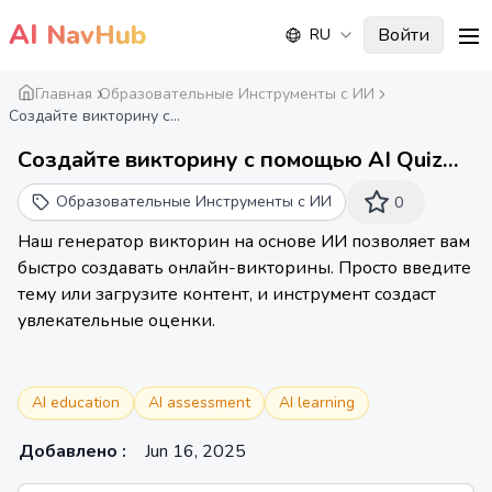
AI
NavHub
Войти
RU
me
Главная
Образовательные Инструменты с ИИ
Создайте викторину с...
Создайте викторину с помощью AI Quiz
Maker за считанные минуты
Образовательные Инструменты с ИИ
0
Наш генератор викторин на основе ИИ позволяет вам
быстро создавать онлайн-викторины. Просто введите
тему или загрузите контент, и инструмент создаст
увлекательные оценки.
AI education
AI assessment
AI learning
Добавлено
:
Jun 16, 2025