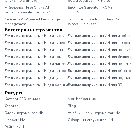
Online (no sign-up)
powered Apps in Minutes
AI Sentence | Free Online AI
SEO Title Generator | ROAST
Sentence Rewriter Tool 2024
TOOLS
Cerebro - AI-Powered Knowledge
Launch Your Startup in Days, Not
Management
Weeks | ShipFast
Категории инструментов
Лучшие инструменты ИИ для письма
Лучшие инструменты ИИ для изобр
Лучшие инструменты ИИ для видео
Лучшие инструменты ИИ для голоса
Лучшие инструменты ИИ для кода
Лучшие инструменты ИИ для продук
Лучшие инструменты ИИ для помощников жизни
Лучшие инструменты ИИ для бизнес
Лучшие инструменты ИИ для маркетинга
Лучшие инструменты ИИ для детекц
Лучшие инструменты ИИ для чат-ботов
Лучшие инструменты ИИ для образ
Лучшие инструменты ИИ для дизайна
Лучшие инструменты ИИ для подска
Лучшие инструменты ИИ для больших моделей
Лучшие инструменты ИИ для 3D
Ресурсы
Каталог SEO-ссылок
Мои Избранные
Стартап
Blog
Блог инструментов ИИ
Учебники по инструментам ИИ
Новости ИИ
Обзоры инструментов ИИ
Рейтинг ИИ