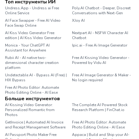
Топ инструменты ИИ
Undress.App - Undress ai Free
Poly.AI Chatbot - Deeper, Discreet
Online Service
Conversations with Next-Gen
AI Face Swapper - Free AI Video
XJoy AI
Face Swap Online
AI Kiss Video Generator Free
Nextpart AI - NSFW Character AI
edition | AI Kiss Video Generator
Chatbot
Monica - Your ChatGPT AI
Ipic.ai - Free Ai Image Generator
Assistant for Anywhere
Rubii AI - AI native two-
Free AI Kissing Video Generator -
dimensional character creation
Powered by Vidu AI
platform
Undetectable AI - Bypass AI (Free) |
Free AI Image Generator & Maker -
HIX Bypass
No login required
Free AI Photo Editor: Automate
Photo Editing Online - AI Ease
Больше инструментов
AI Kissing Video Generator:
The Complete AI Powered Stock
Personalized Romantic from
Research Platform | FinChat.io
Photos
GetInvoice | Automated AI Invoice
Free AI Photo Editor: Automate
and Receipt Management Software
Photo Editing Online - AI Ease
AI Passport Photo Maker Free
Appaca | Build and Ship your AI-