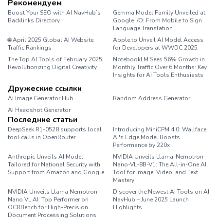
Рекомендуем
Boost Your SEO with AI NavHub’s
Gemma Model Family Unveiled at
Backlinks Directory
Google I/O: From Mobile to Sign
Language Translation
🌐 April 2025 Global AI Website
Apple to Unveil AI Model Access
Traffic Rankings
for Developers at WWDC 2025
The Top AI Tools of February 2025:
NotebookLM Sees 56% Growth in
Revolutionizing Digital Creativity
Monthly Traffic Over 6 Months: Key
Insights for AI Tools Enthusiasts
Дружеские ссылки
AI Image Generator Hub
Random Address Generator
AI Headshot Generator
Marathon Pace Chart
Последние статьи
DeepSeek R1-0528 supports local
Introducing MiniCPM 4.0: Wallface
tool calls in OpenRouter.
AI's Edge Model Boosts
Performance by 220x
Anthropic Unveils AI Model
NVIDIA Unveils Llama-Nemotron-
Tailored for National Security with
Nano-VL-8B-V1: The All-in-One AI
Support from Amazon and Google
Tool for Image, Video, and Text
Mastery
NVIDIA Unveils Llama Nemotron
Discover the Newest AI Tools on AI
Nano VL AI: Top Performer on
NavHub – June 2025 Launch
OCRBench for High-Precision
Highlights
Document Processing Solutions