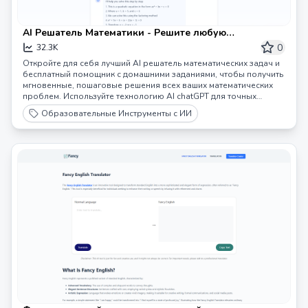
AI Решатель Математики - Решите любую
математическую задачу мгновенно с помощью
0
32.3K
GptMath AI
Откройте для себя лучший AI решатель математических задач и
бесплатный помощник с домашними заданиями, чтобы получить
мгновенные, пошаговые решения всех ваших математических
проблем. Используйте технологию AI chatGPT для точных
ответов, от алгебры доCalculus.
Образовательные Инструменты с ИИ