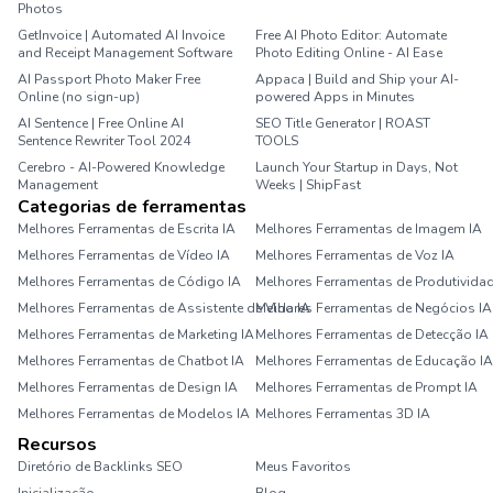
Photos
GetInvoice | Automated AI Invoice
Free AI Photo Editor: Automate
and Receipt Management Software
Photo Editing Online - AI Ease
AI Passport Photo Maker Free
Appaca | Build and Ship your AI-
Online (no sign-up)
powered Apps in Minutes
AI Sentence | Free Online AI
SEO Title Generator | ROAST
Sentence Rewriter Tool 2024
TOOLS
Cerebro - AI-Powered Knowledge
Launch Your Startup in Days, Not
Management
Weeks | ShipFast
Categorias de ferramentas
Melhores Ferramentas de Escrita IA
Melhores Ferramentas de Imagem IA
Melhores Ferramentas de Vídeo IA
Melhores Ferramentas de Voz IA
Melhores Ferramentas de Código IA
Melhores Ferramentas de Produtividad
Melhores Ferramentas de Assistente de Vida IA
Melhores Ferramentas de Negócios IA
Melhores Ferramentas de Marketing IA
Melhores Ferramentas de Detecção IA
Melhores Ferramentas de Chatbot IA
Melhores Ferramentas de Educação IA
Melhores Ferramentas de Design IA
Melhores Ferramentas de Prompt IA
Melhores Ferramentas de Modelos IA
Melhores Ferramentas 3D IA
Recursos
Diretório de Backlinks SEO
Meus Favoritos