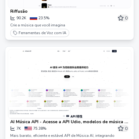
Riffusão
0
90.2K
23.5%
Crie a música que você imagina
Ferramentas de Voz com IA
AI Música API - Acesse a API Udio, modelos de música AI
e muito mais | API Udio
0
7K
75.38%
Mais barato, eficiente e estável API de Música AI, integrando