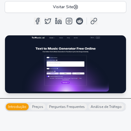
Visitar Site
Introdução
Preços
Perguntas Frequentes
Análise de Tráfego
Al