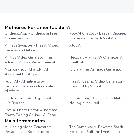
Melhores Ferramentas de IA
Undress.App - Undress ai Free
Poly.AI Chatbot - Deeper, Discreet
Online Service
Conversations with Next-Gen
AI Face Swapper - Free AI Video
XJoy AI
Face Swap Online
AI Kiss Video Generator Free
Nextpart AI - NSFW Character AI
edition | AI Kiss Video Generator
Chatbot
Monica - Your ChatGPT AI
Ipic.ai - Free Ai Image Generator
Assistant for Anywhere
Rubii AI - AI native two-
Free AI Kissing Video Generator -
dimensional character creation
Powered by Vidu AI
platform
Undetectable AI - Bypass AI (Free) |
Free AI Image Generator & Maker -
HIX Bypass
No login required
Free AI Photo Editor: Automate
Photo Editing Online - AI Ease
Mais ferramentas
AI Kissing Video Generator:
The Complete AI Powered Stock
Personalized Romantic from
Research Platform | FinChat.io