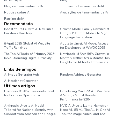
Inicialização
Blog
Blog de Ferramentas de IA
Tutoriais de Ferramentas de IA
Notícias sobre IA
Avaliações de Ferramentas de IA
Ranking de IA
Recomendado
Boost Your SEO with AI NavHub’s
Gemma Model Family Unveiled at
Backlinks Directory
Google I/O: From Mobile to Sign
Language Translation
🌐 April 2025 Global AI Website
Apple to Unveil AI Model Access
Traffic Rankings
for Developers at WWDC 2025
The Top AI Tools of February 2025:
NotebookLM Sees 56% Growth in
Revolutionizing Digital Creativity
Monthly Traffic Over 6 Months: Key
Insights for AI Tools Enthusiasts
Links de amigos
AI Image Generator Hub
Random Address Generator
AI Headshot Generator
Marathon Pace Chart
Últimos artigos
DeepSeek R1-0528 supports local
Introducing MiniCPM 4.0: Wallface
tool calls in OpenRouter.
AI's Edge Model Boosts
Performance by 220x
Anthropic Unveils AI Model
NVIDIA Unveils Llama-Nemotron-
Tailored for National Security with
Nano-VL-8B-V1: The All-in-One AI
Support from Amazon and Google
Tool for Image, Video, and Text