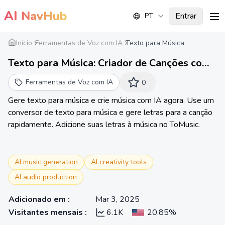
AI
NavHub
Entrar
PT
me
Início
Ferramentas de Voz com IA
Texto para Música
Texto para Música: Criador de Canções com
IA e Gerador de Música a partir de Letras
Ferramentas de Voz com IA
0
Gere texto para música e crie música com IA agora. Use um
conversor de texto para música e gere letras para a canção
rapidamente. Adicione suas letras à música no ToMusic.
AI music generation
AI creativity tools
AI audio production
Adicionado em
:
Mar 3, 2025
Visitantes mensais
:
6.1K
20.85%