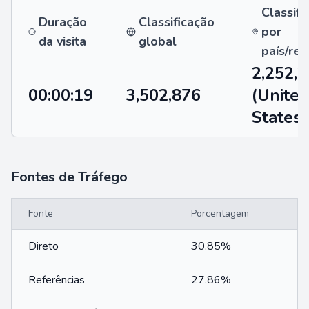
Classifi
Duração
Classificação
por
da visita
global
país/reg
2,252,
00:00:19
3,502,876
(Unite
States)
Fontes de Tráfego
Fonte
Porcentagem
Direto
30.85%
Referências
27.86%