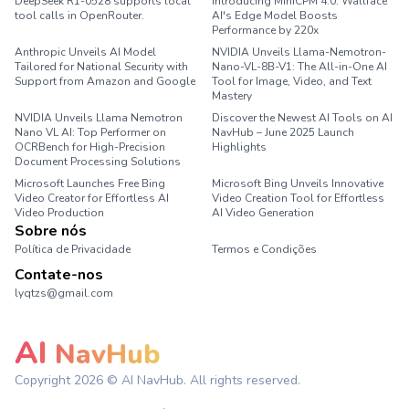
DeepSeek R1-0528 supports local
Introducing MiniCPM 4.0: Wallface
tool calls in OpenRouter.
AI's Edge Model Boosts
Performance by 220x
Anthropic Unveils AI Model
NVIDIA Unveils Llama-Nemotron-
Tailored for National Security with
Nano-VL-8B-V1: The All-in-One AI
Support from Amazon and Google
Tool for Image, Video, and Text
Mastery
NVIDIA Unveils Llama Nemotron
Discover the Newest AI Tools on AI
Nano VL AI: Top Performer on
NavHub – June 2025 Launch
OCRBench for High-Precision
Highlights
Document Processing Solutions
Microsoft Launches Free Bing
Microsoft Bing Unveils Innovative
Video Creator for Effortless AI
Video Creation Tool for Effortless
Video Production
AI Video Generation
Sobre nós
Política de Privacidade
Termos e Condições
Contate-nos
lyqtzs@gmail.com
AI
NavHub
Copyright
2026
© AI NavHub. All rights reserved.