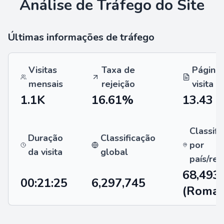
Análise de Tráfego do Site
Últimas informações de tráfego
Visitas
Taxa de
Página
mensais
rejeição
visita
1.1K
16.61%
13.43
Classifi
Duração
Classificação
por
da visita
global
país/reg
68,493
00:21:25
6,297,745
(Roman