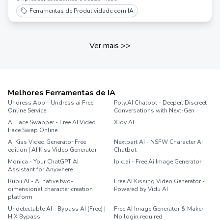
Ferramentas de Produtividade com IA
Ver mais
>>
Melhores Ferramentas de IA
Undress.App - Undress ai Free
Poly.AI Chatbot - Deeper, Discreet
Online Service
Conversations with Next-Gen
AI Face Swapper - Free AI Video
XJoy AI
Face Swap Online
AI Kiss Video Generator Free
Nextpart AI - NSFW Character AI
edition | AI Kiss Video Generator
Chatbot
Monica - Your ChatGPT AI
Ipic.ai - Free Ai Image Generator
Assistant for Anywhere
Rubii AI - AI native two-
Free AI Kissing Video Generator -
dimensional character creation
Powered by Vidu AI
platform
Undetectable AI - Bypass AI (Free) |
Free AI Image Generator & Maker -
HIX Bypass
No login required