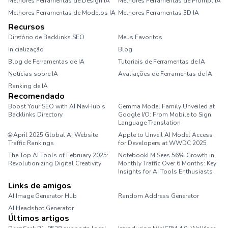
Melhores Ferramentas de Design IA
Melhores Ferramentas de Prompt IA
Melhores Ferramentas de Modelos IA
Melhores Ferramentas 3D IA
Recursos
Diretório de Backlinks SEO
Meus Favoritos
Inicialização
Blog
Blog de Ferramentas de IA
Tutoriais de Ferramentas de IA
Notícias sobre IA
Avaliações de Ferramentas de IA
Ranking de IA
Recomendado
Boost Your SEO with AI NavHub’s
Gemma Model Family Unveiled at
Backlinks Directory
Google I/O: From Mobile to Sign
Language Translation
🌐 April 2025 Global AI Website
Apple to Unveil AI Model Access
Traffic Rankings
for Developers at WWDC 2025
The Top AI Tools of February 2025:
NotebookLM Sees 56% Growth in
Revolutionizing Digital Creativity
Monthly Traffic Over 6 Months: Key
Insights for AI Tools Enthusiasts
Links de amigos
AI Image Generator Hub
Random Address Generator
AI Headshot Generator
Marathon Pace Chart
Últimos artigos