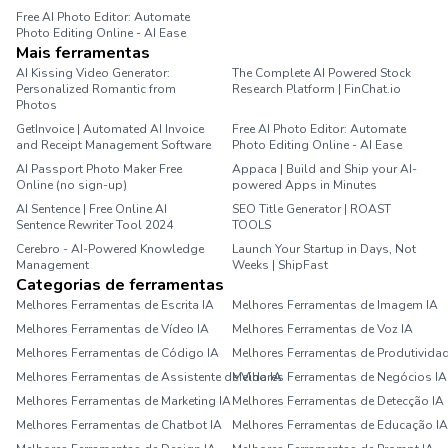
Free AI Photo Editor: Automate
Photo Editing Online - AI Ease
Mais ferramentas
AI Kissing Video Generator:
The Complete AI Powered Stock
Personalized Romantic from
Research Platform | FinChat.io
Photos
GetInvoice | Automated AI Invoice
Free AI Photo Editor: Automate
and Receipt Management Software
Photo Editing Online - AI Ease
AI Passport Photo Maker Free
Appaca | Build and Ship your AI-
Online (no sign-up)
powered Apps in Minutes
AI Sentence | Free Online AI
SEO Title Generator | ROAST
Sentence Rewriter Tool 2024
TOOLS
Cerebro - AI-Powered Knowledge
Launch Your Startup in Days, Not
Management
Weeks | ShipFast
Categorias de ferramentas
Melhores Ferramentas de Escrita IA
Melhores Ferramentas de Imagem IA
Melhores Ferramentas de Vídeo IA
Melhores Ferramentas de Voz IA
Melhores Ferramentas de Código IA
Melhores Ferramentas de Produtividad
Melhores Ferramentas de Assistente de Vida IA
Melhores Ferramentas de Negócios IA
Melhores Ferramentas de Marketing IA
Melhores Ferramentas de Detecção IA
Melhores Ferramentas de Chatbot IA
Melhores Ferramentas de Educação IA