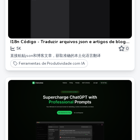
I18n Código - Traduzir arquivos json e artigos de blog
para múltiplas línguas
0
5K
直接粘贴json和博客文章，获取准确的本土化语言翻译
Ferramentas de Produtividade com IA