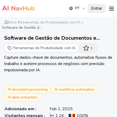
AI
NavHub
Entrar
PT
me
Início
Ferramentas de Produtividade com IA
Software de Gestão d...
Software de Gestão de Documentos e
Automação de Fluxo de Trabalho
Ferramentas de Produtividade com IA
1
Capture dados-chave de documentos, automatize fluxos de
trabalho e acelere processos de negócios com precisão
impulsionada por IA.
AI document processing
AI workflow automation
AI data extraction
Adicionado em
:
Feb 1, 2025
Visitantes mensais
:
1.1K
100%