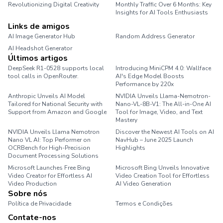
Revolutionizing Digital Creativity
Monthly Traffic Over 6 Months: Key
Insights for AI Tools Enthusiasts
Links de amigos
AI Image Generator Hub
Random Address Generator
AI Headshot Generator
Marathon Pace Chart
Últimos artigos
DeepSeek R1-0528 supports local
Introducing MiniCPM 4.0: Wallface
tool calls in OpenRouter.
AI's Edge Model Boosts
Performance by 220x
Anthropic Unveils AI Model
NVIDIA Unveils Llama-Nemotron-
Tailored for National Security with
Nano-VL-8B-V1: The All-in-One AI
Support from Amazon and Google
Tool for Image, Video, and Text
Mastery
NVIDIA Unveils Llama Nemotron
Discover the Newest AI Tools on AI
Nano VL AI: Top Performer on
NavHub – June 2025 Launch
OCRBench for High-Precision
Highlights
Document Processing Solutions
Microsoft Launches Free Bing
Microsoft Bing Unveils Innovative
Video Creator for Effortless AI
Video Creation Tool for Effortless
Video Production
AI Video Generation
Sobre nós
Política de Privacidade
Termos e Condições
Contate-nos