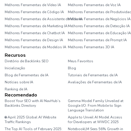
Melhores Ferramentas de Vídeo IA
Melhores Ferramentas de Voz IA
Melhores Ferramentas de Código IA
Melhores Ferramentas de Produtividad
Melhores Ferramentas de Assistente de Vida IA
Melhores Ferramentas de Negócios IA
Melhores Ferramentas de Marketing IA
Melhores Ferramentas de Detecção IA
Melhores Ferramentas de Chatbot IA
Melhores Ferramentas de Educação IA
Melhores Ferramentas de Design IA
Melhores Ferramentas de Prompt IA
Melhores Ferramentas de Modelos IA
Melhores Ferramentas 3D IA
Recursos
Diretório de Backlinks SEO
Meus Favoritos
Inicialização
Blog
Blog de Ferramentas de IA
Tutoriais de Ferramentas de IA
Notícias sobre IA
Avaliações de Ferramentas de IA
Ranking de IA
Recomendado
Boost Your SEO with AI NavHub’s
Gemma Model Family Unveiled at
Backlinks Directory
Google I/O: From Mobile to Sign
Language Translation
🌐 April 2025 Global AI Website
Apple to Unveil AI Model Access
Traffic Rankings
for Developers at WWDC 2025
The Top AI Tools of February 2025:
NotebookLM Sees 56% Growth in