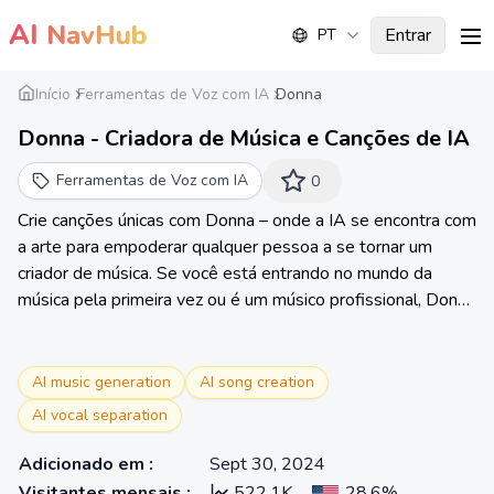
AI
NavHub
Entrar
PT
me
Início
Ferramentas de Voz com IA
Donna
Donna - Criadora de Música e Canções de IA
Ferramentas de Voz com IA
0
Crie canções únicas com Donna – onde a IA se encontra com
a arte para empoderar qualquer pessoa a se tornar um
criador de música. Se você está entrando no mundo da
música pela primeira vez ou é um músico profissional, Donna
traz suas visões musicais à vida, sem esforço.
AI music generation
AI song creation
AI vocal separation
Adicionado em
:
Sept 30, 2024
Visitantes mensais
:
522.1K
28.6%