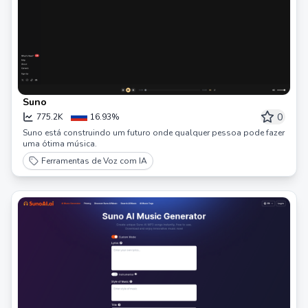
Suno
0
775.2K
16.93%
Suno está construindo um futuro onde qualquer pessoa pode fazer
uma ótima música.
Ferramentas de Voz com IA