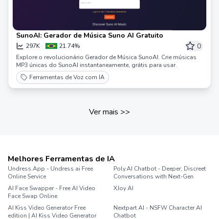
SunoAI: Gerador de Música Suno AI Gratuito
0
297K
21.74%
Explore o revolucionário Gerador de Música SunoAI. Crie músicas
MP3 únicas do SunoAI instantaneamente, grátis para usar.
Ferramentas de Voz com IA
Ver mais
>>
Melhores Ferramentas de IA
Undress.App - Undress ai Free
Poly.AI Chatbot - Deeper, Discreet
Online Service
Conversations with Next-Gen
AI Face Swapper - Free AI Video
XJoy AI
Face Swap Online
AI Kiss Video Generator Free
Nextpart AI - NSFW Character AI
edition | AI Kiss Video Generator
Chatbot