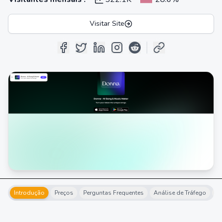
Visitar Site
Introdução
Preços
Perguntas Frequentes
Análise de Tráfego
Al