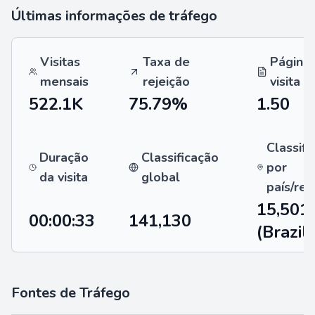
Últimas informações de tráfego
Visitas
Taxa de
Página
mensais
rejeição
visita
522.1K
75.79%
1.50
Classifi
Duração
Classificação
por
da visita
global
país/reg
15,501
00:00:33
141,130
(Brazil)
Fontes de Tráfego