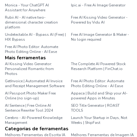
Monica - Your ChatGPT AI
Ipic.ai - Free Ai Image Generator
Assistant for Anywhere
Rubii AI - AI native two-
Free AI Kissing Video Generator -
dimensional character creation
Powered by Vidu AI
platform
Undetectable AI - Bypass AI (Free) |
Free AI Image Generator & Maker -
HIX Bypass
No login required
Free AI Photo Editor: Automate
Photo Editing Online - AI Ease
Mais ferramentas
AI Kissing Video Generator:
The Complete AI Powered Stock
Personalized Romantic from
Research Platform | FinChat.io
Photos
GetInvoice | Automated AI Invoice
Free AI Photo Editor: Automate
and Receipt Management Software
Photo Editing Online - AI Ease
AI Passport Photo Maker Free
Appaca | Build and Ship your AI-
Online (no sign-up)
powered Apps in Minutes
AI Sentence | Free Online AI
SEO Title Generator | ROAST
Sentence Rewriter Tool 2024
TOOLS
Cerebro - AI-Powered Knowledge
Launch Your Startup in Days, Not
Management
Weeks | ShipFast
Categorias de ferramentas
Melhores Ferramentas de Escrita IA
Melhores Ferramentas de Imagem IA