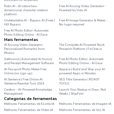
Assistant for Anywhere
Rubii AI - AI native two-
Free AI Kissing Video Generator -
dimensional character creation
Powered by Vidu AI
platform
Undetectable AI - Bypass AI (Free) |
Free AI Image Generator & Maker -
HIX Bypass
No login required
Free AI Photo Editor: Automate
Photo Editing Online - AI Ease
Mais ferramentas
AI Kissing Video Generator:
The Complete AI Powered Stock
Personalized Romantic from
Research Platform | FinChat.io
Photos
GetInvoice | Automated AI Invoice
Free AI Photo Editor: Automate
and Receipt Management Software
Photo Editing Online - AI Ease
AI Passport Photo Maker Free
Appaca | Build and Ship your AI-
Online (no sign-up)
powered Apps in Minutes
AI Sentence | Free Online AI
SEO Title Generator | ROAST
Sentence Rewriter Tool 2024
TOOLS
Cerebro - AI-Powered Knowledge
Launch Your Startup in Days, Not
Management
Weeks | ShipFast
Categorias de ferramentas
Melhores Ferramentas de Escrita IA
Melhores Ferramentas de Imagem IA
Melhores Ferramentas de Vídeo IA
Melhores Ferramentas de Voz IA