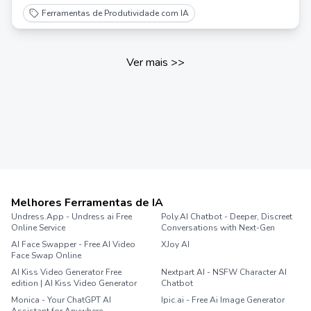
Ferramentas de Produtividade com IA
Ver mais
>>
Melhores Ferramentas de IA
Undress.App - Undress ai Free
Poly.AI Chatbot - Deeper, Discreet
Online Service
Conversations with Next-Gen
AI Face Swapper - Free AI Video
XJoy AI
Face Swap Online
AI Kiss Video Generator Free
Nextpart AI - NSFW Character AI
edition | AI Kiss Video Generator
Chatbot
Monica - Your ChatGPT AI
Ipic.ai - Free Ai Image Generator