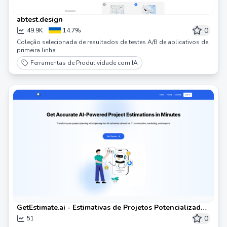
abtest.design
0
49.9K
14.7%
Coleção selecionada de resultados de testes A/B de aplicativos de
primeira linha
Ferramentas de Produtividade com IA
GetEstimate.ai - Estimativas de Projetos Potencializadas
por IA
0
51