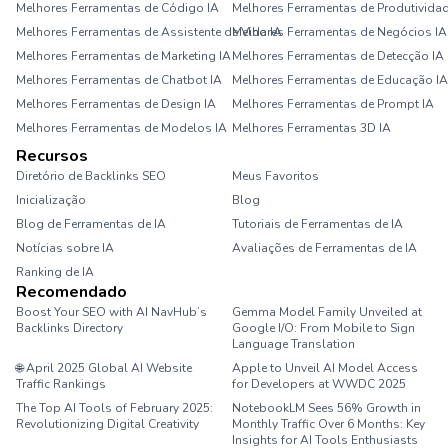
Melhores Ferramentas de Código IA
Melhores Ferramentas de Produtividad
Melhores Ferramentas de Assistente de Vida IA
Melhores Ferramentas de Negócios IA
Melhores Ferramentas de Marketing IA
Melhores Ferramentas de Detecção IA
Melhores Ferramentas de Chatbot IA
Melhores Ferramentas de Educação IA
Melhores Ferramentas de Design IA
Melhores Ferramentas de Prompt IA
Melhores Ferramentas de Modelos IA
Melhores Ferramentas 3D IA
Recursos
Diretório de Backlinks SEO
Meus Favoritos
Inicialização
Blog
Blog de Ferramentas de IA
Tutoriais de Ferramentas de IA
Notícias sobre IA
Avaliações de Ferramentas de IA
Ranking de IA
Recomendado
Boost Your SEO with AI NavHub’s
Gemma Model Family Unveiled at
Backlinks Directory
Google I/O: From Mobile to Sign
Language Translation
🌐 April 2025 Global AI Website
Apple to Unveil AI Model Access
Traffic Rankings
for Developers at WWDC 2025
The Top AI Tools of February 2025:
NotebookLM Sees 56% Growth in
Revolutionizing Digital Creativity
Monthly Traffic Over 6 Months: Key
Insights for AI Tools Enthusiasts