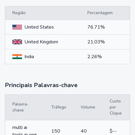
Região
Porcentagem
United States
76.71%
United Kingdom
21.03%
India
2.26%
Principais Palavras-chave
Custo
Palavra-
Tráfego
Volume
por
chave
Clique
multi ai
150
40
$--
tools in one