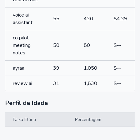
voice ai
55
430
$4.39
assistant
co pilot
meeting
50
80
$--
notes
ayraa
39
1,050
$--
review ai
31
1,830
$--
Perfil de Idade
Faixa Etária
Porcentagem