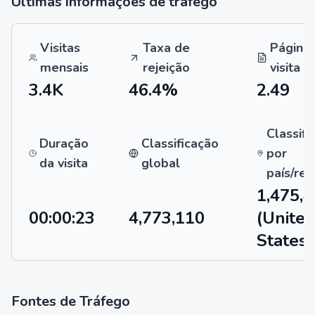
Últimas informações de tráfego
Visitas
Taxa de
Página
mensais
rejeição
visita
3.4K
46.4%
2.49
Classifi
Duração
Classificação
por
da visita
global
país/reg
1,475,
00:00:23
4,773,110
(Unite
States)
Fontes de Tráfego