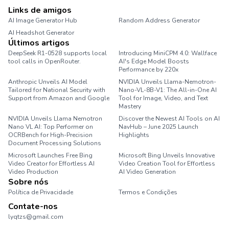
Links de amigos
AI Image Generator Hub
Random Address Generator
AI Headshot Generator
Marathon Pace Chart
Últimos artigos
DeepSeek R1-0528 supports local
Introducing MiniCPM 4.0: Wallface
tool calls in OpenRouter.
AI's Edge Model Boosts
Performance by 220x
Anthropic Unveils AI Model
NVIDIA Unveils Llama-Nemotron-
Tailored for National Security with
Nano-VL-8B-V1: The All-in-One AI
Support from Amazon and Google
Tool for Image, Video, and Text
Mastery
NVIDIA Unveils Llama Nemotron
Discover the Newest AI Tools on AI
Nano VL AI: Top Performer on
NavHub – June 2025 Launch
OCRBench for High-Precision
Highlights
Document Processing Solutions
Microsoft Launches Free Bing
Microsoft Bing Unveils Innovative
Video Creator for Effortless AI
Video Creation Tool for Effortless
Video Production
AI Video Generation
Sobre nós
Política de Privacidade
Termos e Condições
Contate-nos
lyqtzs@gmail.com