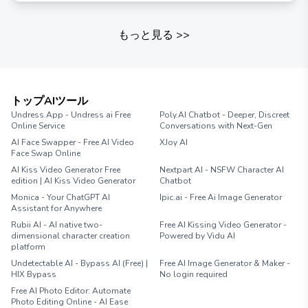
もっと見る
>>
トップAIツール
Undress.App - Undress ai Free
Poly.AI Chatbot - Deeper, Discreet
Online Service
Conversations with Next-Gen
AI Face Swapper - Free AI Video
XJoy AI
Face Swap Online
AI Kiss Video Generator Free
Nextpart AI - NSFW Character AI
edition | AI Kiss Video Generator
Chatbot
Monica - Your ChatGPT AI
Ipic.ai - Free Ai Image Generator
Assistant for Anywhere
Rubii AI - AI native two-
Free AI Kissing Video Generator -
dimensional character creation
Powered by Vidu AI
platform
Undetectable AI - Bypass AI (Free) |
Free AI Image Generator & Maker -
HIX Bypass
No login required
Free AI Photo Editor: Automate
Photo Editing Online - AI Ease