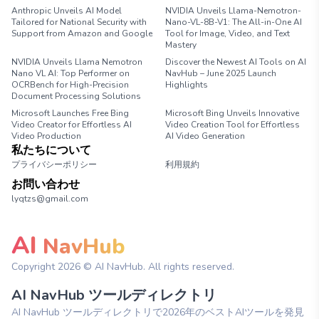
Anthropic Unveils AI Model
NVIDIA Unveils Llama-Nemotron-
Tailored for National Security with
Nano-VL-8B-V1: The All-in-One AI
Support from Amazon and Google
Tool for Image, Video, and Text
Mastery
NVIDIA Unveils Llama Nemotron
Discover the Newest AI Tools on AI
Nano VL AI: Top Performer on
NavHub – June 2025 Launch
OCRBench for High-Precision
Highlights
Document Processing Solutions
Microsoft Launches Free Bing
Microsoft Bing Unveils Innovative
Video Creator for Effortless AI
Video Creation Tool for Effortless
Video Production
AI Video Generation
私たちについて
プライバシーポリシー
利用規約
お問い合わせ
lyqtzs@gmail.com
AI
NavHub
Copyright
2026
© AI NavHub. All rights reserved.
AI NavHub ツールディレクトリ
AI NavHub ツールディレクトリで2026年のベストAIツールを発見