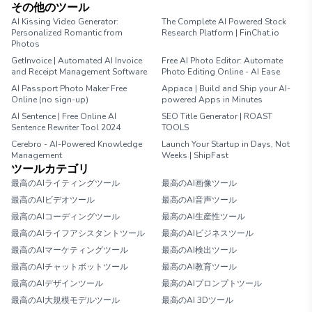
その他のツール
AI Kissing Video Generator:
The Complete AI Powered Stock
Personalized Romantic from
Research Platform | FinChat.io
Photos
GetInvoice | Automated AI Invoice
Free AI Photo Editor: Automate
and Receipt Management Software
Photo Editing Online - AI Ease
AI Passport Photo Maker Free
Appaca | Build and Ship your AI-
Online (no sign-up)
powered Apps in Minutes
AI Sentence | Free Online AI
SEO Title Generator | ROAST
Sentence Rewriter Tool 2024
TOOLS
Cerebro - AI-Powered Knowledge
Launch Your Startup in Days, Not
Management
Weeks | ShipFast
ツールカテゴリ
最高のAIライティングツール
最高のAI画像ツール
最高のAIビデオツール
最高のAI音声ツール
最高のAIコーディングツール
最高のAI生産性ツール
最高のAIライフアシスタントツール
最高のAIビジネスツール
最高のAIマーケティングツール
最高のAI検出ツール
最高のAIチャットボットツール
最高のAI教育ツール
最高のAIデザインツール
最高のAIプロンプトツール
最高のAI大規模モデルツール
最高のAI 3Dツール