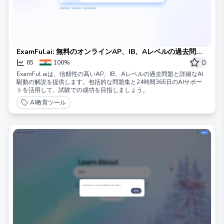
ExamFul.ai: 無料のオンラインAP、IB、Aレベルの過去問題
集とAIチュータリング
0
65
100%
ExamFul.aiは、信頼性の高いAP、IB、Aレベルの過去問題と詳細なAI
駆動の解説を提供します。包括的な問題集と24時間365日のAIサポー
トを活用して、試験での成功を目指しましょう。
AI教育ツール