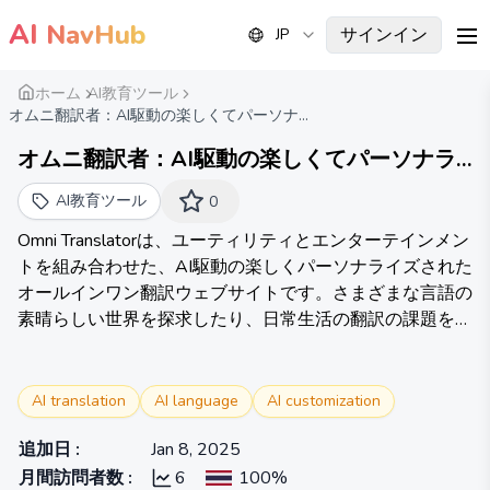
AI
NavHub
サインイン
JP
me
ホーム
AI教育ツール
オムニ翻訳者：AI駆動の楽しくてパーソナ...
オムニ翻訳者：AI駆動の楽しくてパーソナラ
イズされたオールインワン翻訳ウェブサイト
AI教育ツール
0
Omni Translatorは、ユーティリティとエンターテインメン
トを組み合わせた、AI駆動の楽しくパーソナライズされた
オールインワン翻訳ウェブサイトです。さまざまな言語の
素晴らしい世界を探求したり、日常生活の翻訳の課題を解
決したりしましょう。
AI translation
AI language
AI customization
追加日
:
Jan 8, 2025
月間訪問者数
:
6
100%