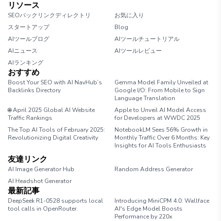
リソース
SEOバックリンクディレクトリ
お気に入り
スタートアップ
Blog
AIツールブログ
AIツールチュートリアル
AIニュース
AIツールレビュー
AIランキング
おすすめ
Boost Your SEO with AI NavHub’s
Gemma Model Family Unveiled at
Backlinks Directory
Google I/O: From Mobile to Sign
Language Translation
🌐 April 2025 Global AI Website
Apple to Unveil AI Model Access
Traffic Rankings
for Developers at WWDC 2025
The Top AI Tools of February 2025:
NotebookLM Sees 56% Growth in
Revolutionizing Digital Creativity
Monthly Traffic Over 6 Months: Key
Insights for AI Tools Enthusiasts
友達リンク
AI Image Generator Hub
Random Address Generator
AI Headshot Generator
Marathon Pace Chart
最新記事
DeepSeek R1-0528 supports local
Introducing MiniCPM 4.0: Wallface
tool calls in OpenRouter.
AI's Edge Model Boosts
Performance by 220x