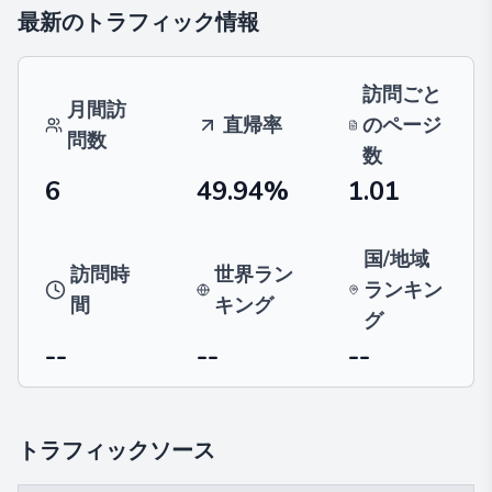
最新のトラフィック情報
訪問ごと
月間訪
直帰率
のページ
問数
数
6
49.94%
1.01
国/地域
訪問時
世界ラン
ランキン
間
キング
グ
--
--
--
トラフィックソース