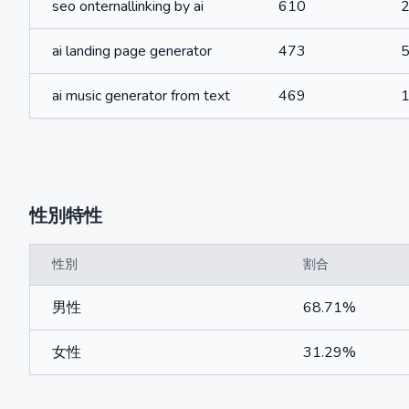
seo onternallinking by ai
610
ai landing page generator
473
5
ai music generator from text
469
1
性別特性
性別
割合
男性
68.71%
女性
31.29%