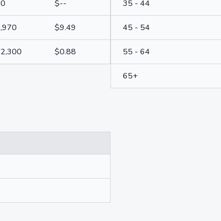
20
$--
35 - 44
,970
$9.49
45 - 54
2,300
$0.88
55 - 64
65+