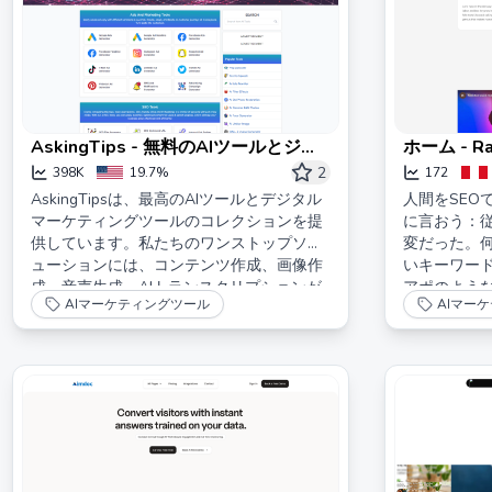
AskingTips - 無料のAIツールとジェ
ホーム - R
ネレーター
オンページ
2
398K
19.7%
172
AskingTipsは、最高のAIツールとデジタル
人間をSEO
マーケティングツールのコレクションを提
に言おう：従
供しています。私たちのワンストップソリ
変だった。
ューションには、コンテンツ作成、画像作
いキーワー
成、音声生成、AIトランスクリプションが
アポのよう
AIマーケティングツール
AIマー
含まれています。
ン。そんな時に
駆動のSEO
始的に見せてし