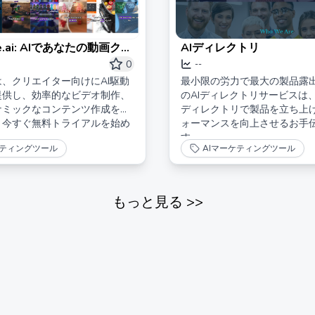
e.ai: AIであなたの動画クリ
AIディレクトリ
ティを解放しよう
0
--
eは、クリエイター向けにAI駆動
最小限の労力で最大の製品露出
提供し、効率的なビデオ制作、
のAIディレクトリサービスは、
ナミックなコンテンツ作成を可
ディレクトリで製品を立ち上げ
。今すぐ無料トライアルを始め
ォーマンスを向上させるお手
す。
ケティングツール
AIマーケティングツール
もっと見る
>>