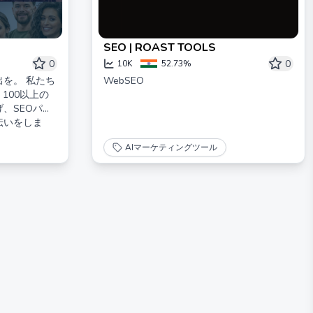
SEO | ROAST TOOLS
0
0
10K
52.73%
を。 私たち
WebSEO
100以上の
、SEOパフ
伝いをしま
AIマーケティングツール