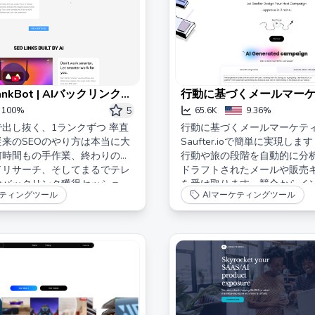
ankBot | AIバックリンクと
行動に基づくメールマー
SEO
ためのAI - Saufter AI
5
100%
65.6K
9.36%
で出し抜く、1ランクずつ 率直
行動に基づくメールマーケテ
来のSEOのやり方は本当に大
Saufter.ioで簡単に実現し
何時間もの手作業、終わりのな
行動や旅の段階を自動的に分
ドリサーチ、そしてまるでテレ
ドラフトされたメールや販売
なバックリンク獲得セッショ
を受け取ります。競合からイ
ケティングツール
AIマーケティングツール
登場したのがRankBot、AI
受けたアイデアを得て、ユー
の天才で、人間の努力を少し原
テーションを自動化し、コン
まう。 雇う […]
離脱を予測してエンゲージメ
リテンションを促進します。