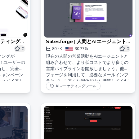
ケティングの
Salesforge | 人間とAIエージェント
を融合させて、より多くの販売パイプ
0
0
80.4K
30.77%
ラインを構築する
ィングが
現在の人間の営業活動をAIエージェントと
ます！ユーザーの
組み合わせて、より低コストでより多くの
析し、完全に
営業パイプラインを開放しましょう。他の
キャンペーン
フォージを利用して、必要なメールインフ
ンスパイアを
ラとプレミアムな配信能力を構築してくだ
AIマーケティングツール
ザーセグメン
さい。
バージョンや
ントを高め、