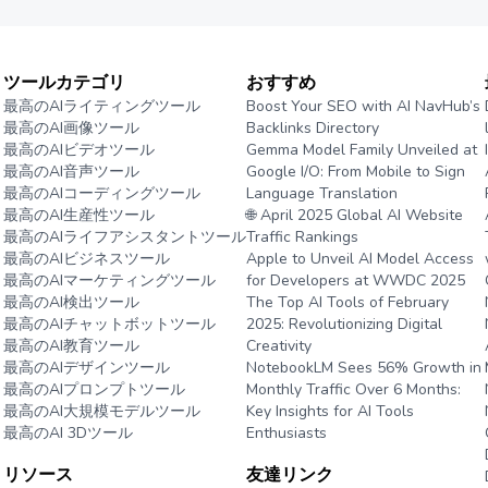
ツールカテゴリ
おすすめ
最高のAIライティングツール
Boost Your SEO with AI NavHub’s
最高のAI画像ツール
Backlinks Directory
最高のAIビデオツール
Gemma Model Family Unveiled at
最高のAI音声ツール
Google I/O: From Mobile to Sign
最高のAIコーディングツール
Language Translation
最高のAI生産性ツール
🌐 April 2025 Global AI Website
最高のAIライフアシスタントツール
Traffic Rankings
最高のAIビジネスツール
Apple to Unveil AI Model Access
最高のAIマーケティングツール
for Developers at WWDC 2025
最高のAI検出ツール
The Top AI Tools of February
最高のAIチャットボットツール
2025: Revolutionizing Digital
最高のAI教育ツール
Creativity
最高のAIデザインツール
NotebookLM Sees 56% Growth in
最高のAIプロンプトツール
Monthly Traffic Over 6 Months:
最高のAI大規模モデルツール
Key Insights for AI Tools
最高のAI 3Dツール
Enthusiasts
リソース
友達リンク