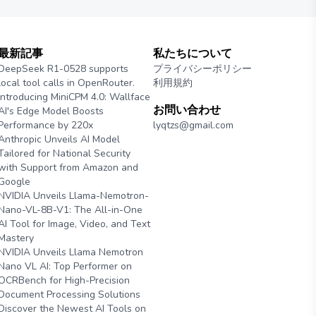
最新記事
私たちについて
DeepSeek R1-0528 supports
プライバシーポリシー
local tool calls in OpenRouter.
利用規約
Introducing MiniCPM 4.0: Wallface
お問い合わせ
AI's Edge Model Boosts
Performance by 220x
lyqtzs@gmail.com
Anthropic Unveils AI Model
Tailored for National Security
with Support from Amazon and
Google
NVIDIA Unveils Llama-Nemotron-
Nano-VL-8B-V1: The All-in-One
AI Tool for Image, Video, and Text
Mastery
NVIDIA Unveils Llama Nemotron
Nano VL AI: Top Performer on
OCRBench for High-Precision
Document Processing Solutions
Discover the Newest AI Tools on