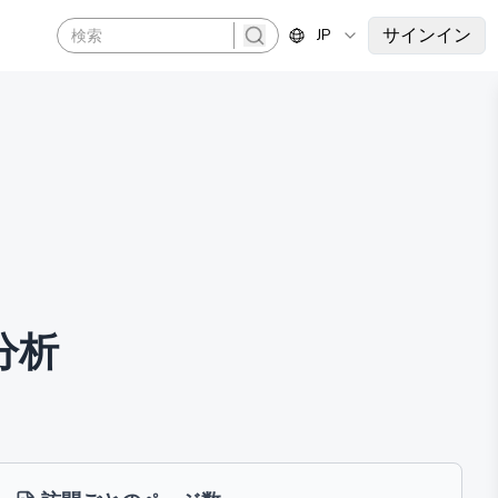
サインイン
JP
search
分析