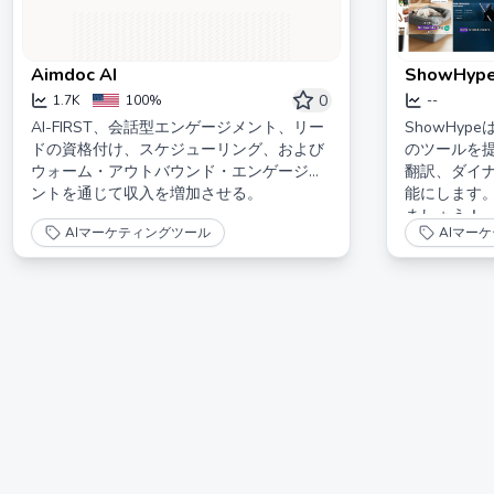
Aimdoc AI
ShowHyp
エイティビ
0
1.7K
100%
--
AI-FIRST、会話型エンゲージメント、リー
ShowHyp
ドの資格付け、スケジューリング、および
のツールを
ウォーム・アウトバウンド・エンゲージメ
翻訳、ダイ
ントを通じて収入を増加させる。
能にします
ましょう！
AIマーケティングツール
AIマー