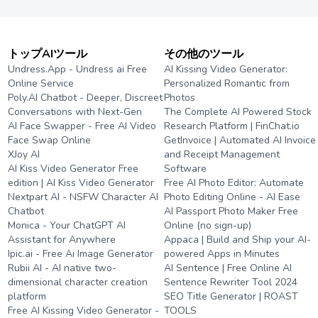
トップAIツール
その他のツール
Undress.App - Undress ai Free
AI Kissing Video Generator:
Online Service
Personalized Romantic from
Poly.AI Chatbot - Deeper, Discreet
Photos
Conversations with Next-Gen
The Complete AI Powered Stock
AI Face Swapper - Free AI Video
Research Platform | FinChat.io
Face Swap Online
GetInvoice | Automated AI Invoice
XJoy AI
and Receipt Management
AI Kiss Video Generator Free
Software
edition | AI Kiss Video Generator
Free AI Photo Editor: Automate
Nextpart AI - NSFW Character AI
Photo Editing Online - AI Ease
Chatbot
AI Passport Photo Maker Free
Monica - Your ChatGPT AI
Online (no sign-up)
Assistant for Anywhere
Appaca | Build and Ship your AI-
Ipic.ai - Free Ai Image Generator
powered Apps in Minutes
Rubii AI - AI native two-
AI Sentence | Free Online AI
dimensional character creation
Sentence Rewriter Tool 2024
platform
SEO Title Generator | ROAST
Free AI Kissing Video Generator -
TOOLS