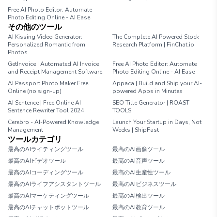
Free AI Photo Editor: Automate
Photo Editing Online - AI Ease
その他のツール
AI Kissing Video Generator:
The Complete AI Powered Stock
Personalized Romantic from
Research Platform | FinChat.io
Photos
GetInvoice | Automated AI Invoice
Free AI Photo Editor: Automate
and Receipt Management Software
Photo Editing Online - AI Ease
AI Passport Photo Maker Free
Appaca | Build and Ship your AI-
Online (no sign-up)
powered Apps in Minutes
AI Sentence | Free Online AI
SEO Title Generator | ROAST
Sentence Rewriter Tool 2024
TOOLS
Cerebro - AI-Powered Knowledge
Launch Your Startup in Days, Not
Management
Weeks | ShipFast
ツールカテゴリ
最高のAIライティングツール
最高のAI画像ツール
最高のAIビデオツール
最高のAI音声ツール
最高のAIコーディングツール
最高のAI生産性ツール
最高のAIライフアシスタントツール
最高のAIビジネスツール
最高のAIマーケティングツール
最高のAI検出ツール
最高のAIチャットボットツール
最高のAI教育ツール