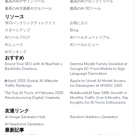
最高のAIデザインツール
最高のAIプロンプトツール
最高のAI大規模モデルツール
最高のAI 3Dツール
リソース
SEOバックリンクディレクトリ
お気に入り
スタートアップ
Blog
AIツールブログ
AIツールチュートリアル
AIニュース
AIツールレビュー
AIランキング
おすすめ
Boost Your SEO with AI NavHub’s
Gemma Model Family Unveiled at
Backlinks Directory
Google I/O: From Mobile to Sign
Language Translation
🌐 April 2025 Global AI Website
Apple to Unveil AI Model Access
Traffic Rankings
for Developers at WWDC 2025
The Top AI Tools of February 2025:
NotebookLM Sees 56% Growth in
Revolutionizing Digital Creativity
Monthly Traffic Over 6 Months: Key
Insights for AI Tools Enthusiasts
友達リンク
AI Image Generator Hub
Random Address Generator
AI Headshot Generator
Marathon Pace Chart
最新記事