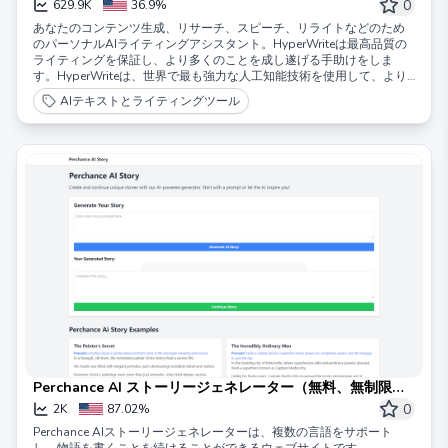
0
629.9K
36.9%
あなたのコンテンツ生成、リサーチ、スピーチ、リライトなどのため
のパーソナルAIライティングアシスタント。HyperWriteは最高品質の
ライティングを保証し、より多くのことを成し遂げる手助けをしま
す。HyperWriteは、世界で最も強力な人工知能技術を使用して、より
スマートに、迅速に、そして簡単に作業できるようにします。あなた
AIテキストとライティングツール
のライティング、コミュニケーション、リサーチを変革するための数
百のAIツール。私たちのAIライターと新しいAIパーソナルアシスタン
トを試して、AIがあなたの仕事をどのように変革できるかを体験して
ください。
Perchance AI ストーリージェネレーター（無料、無制限、
サインアップ不要）
0
2K
87.02%
Perchance AIストーリージェネレーターは、複数の言語をサポート