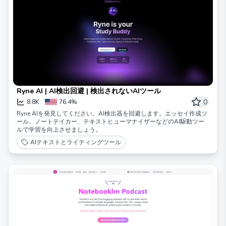
Ryne AI | AI検出回避 | 検出されないAIツール
0
8.8K
76.4%
Ryne AIを発見してください。AI検出器を回避します。エッセイ作成ツ
ール、ノートテイカー、テキストヒューマナイザーなどのAI駆動ツー
ルで学習を向上させましょう。
AIテキストとライティングツール