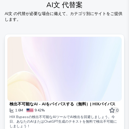
AI文
代替案
AI文
の代替が必要な場合に備えて、カテゴリ別にサイトをご提供
します。
検出不可能なAI - AIをバイパスする（無料）| HIXバイパス
0
1.6M
9.42%
HIX Bypassの検出不可能なAIツールでAI検出を回避しましょう。今
日、あなたのAIまたはChatGPT生成のテキストを無料で検出不可能に
しましょう！