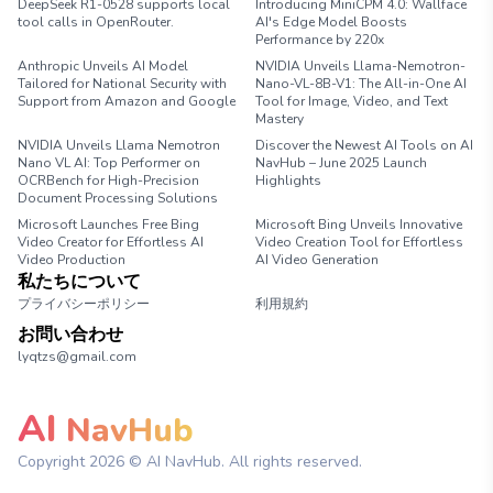
DeepSeek R1-0528 supports local
Introducing MiniCPM 4.0: Wallface
tool calls in OpenRouter.
AI's Edge Model Boosts
Performance by 220x
Anthropic Unveils AI Model
NVIDIA Unveils Llama-Nemotron-
Tailored for National Security with
Nano-VL-8B-V1: The All-in-One AI
Support from Amazon and Google
Tool for Image, Video, and Text
Mastery
NVIDIA Unveils Llama Nemotron
Discover the Newest AI Tools on AI
Nano VL AI: Top Performer on
NavHub – June 2025 Launch
OCRBench for High-Precision
Highlights
Document Processing Solutions
Microsoft Launches Free Bing
Microsoft Bing Unveils Innovative
Video Creator for Effortless AI
Video Creation Tool for Effortless
Video Production
AI Video Generation
私たちについて
プライバシーポリシー
利用規約
お問い合わせ
lyqtzs@gmail.com
AI
NavHub
Copyright
2026
© AI NavHub. All rights reserved.