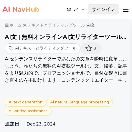
AI
NavHub
サインイン
JP
me
ホーム
AIテキストとライティングツール
AI文
AI文 | 無料オンラインAI文リライターツール
2024
AIテキストとライティングツール
0
AIセンテンスリライターであなたの文章を瞬時に変革しま
しょう。私たちの無料のAI搭載ツールは、文、段落、記事
をより魅力的で、プロフェッショナルで、自然な響きに書
き直すのを手助けします。コンテンツクリエイター、学
生、プロフェッショナルに最適です。
AI text generation
AI natural language processing
AI writing assistance
追加日
:
Dec 23, 2024