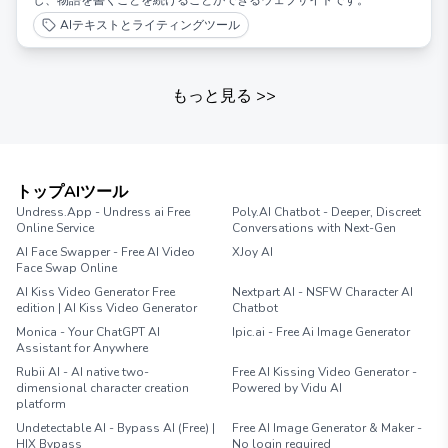
し、物語を書くことを続けることができるウェブサイトです。
AIテキストとライティングツール
もっと見る
>>
トップAIツール
Undress.App - Undress ai Free
Poly.AI Chatbot - Deeper, Discreet
Online Service
Conversations with Next-Gen
AI Face Swapper - Free AI Video
XJoy AI
Face Swap Online
AI Kiss Video Generator Free
Nextpart AI - NSFW Character AI
edition | AI Kiss Video Generator
Chatbot
Monica - Your ChatGPT AI
Ipic.ai - Free Ai Image Generator
Assistant for Anywhere
Rubii AI - AI native two-
Free AI Kissing Video Generator -
dimensional character creation
Powered by Vidu AI
platform
Undetectable AI - Bypass AI (Free) |
Free AI Image Generator & Maker -
HIX Bypass
No login required