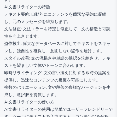
AI文書リライターの特徴
テキスト要約: 自動的にコンテンツを簡潔な要約に凝縮
し、元のメッセージを維持します。
文法修正: 文法エラーを特定し修正して、文の構造と可読
性を向上させます。
盗作検出: 膨大なデータベースに対してテキストをスキャ
ンし、独自性を確保し、意図しない盗作を避けます。
スタイル改善: 文の流暢さや単語の選択を洗練させ、テキ
ストを望ましい文体やトーンに合わせます。
即時リライティング: 文の言い換えに対する即時の提案を
提供し、迅速なコンテンツの反復を可能にします。
複数のバリエーション: 文や段落の多様なバージョンを生
成し、選択肢を提供します。
AI文書リライターの使い方
AI文書リライターの使用は簡単でユーザーフレンドリーで
す。ツールにテキストを入力すると、コンテンツを分析