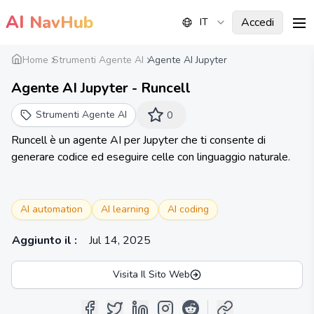
AI
NavHub
Accedi
IT
me
Home
Strumenti Agente AI
Agente AI Jupyter
Agente AI Jupyter - Runcell
Strumenti Agente AI
0
Runcell è un agente AI per Jupyter che ti consente di
generare codice ed eseguire celle con linguaggio naturale.
AI automation
AI learning
AI coding
Aggiunto il
:
Jul 14, 2025
Visita Il Sito Web