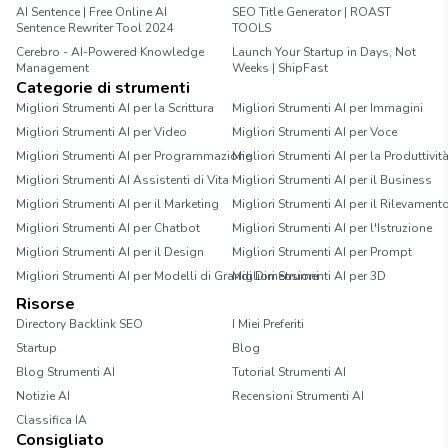
AI Sentence | Free Online AI
SEO Title Generator | ROAST
Sentence Rewriter Tool 2024
TOOLS
Cerebro - AI-Powered Knowledge
Launch Your Startup in Days, Not
Management
Weeks | ShipFast
Categorie di strumenti
Migliori Strumenti AI per la Scrittura
Migliori Strumenti AI per Immagini
Migliori Strumenti AI per Video
Migliori Strumenti AI per Voce
Migliori Strumenti AI per Programmazione
Migliori Strumenti AI per la Produttivit
Migliori Strumenti AI Assistenti di Vita
Migliori Strumenti AI per il Business
Migliori Strumenti AI per il Marketing
Migliori Strumenti AI per il Rilevament
Migliori Strumenti AI per Chatbot
Migliori Strumenti AI per l'Istruzione
Migliori Strumenti AI per il Design
Migliori Strumenti AI per Prompt
Migliori Strumenti AI per Modelli di Grandi Dimensioni
Migliori Strumenti AI per 3D
Risorse
Directory Backlink SEO
I Miei Preferiti
Startup
Blog
Blog Strumenti AI
Tutorial Strumenti AI
Notizie AI
Recensioni Strumenti AI
Classifica IA
Consigliato