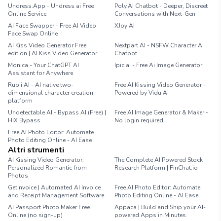
Undress.App - Undress ai Free
Poly.AI Chatbot - Deeper, Discreet
Online Service
Conversations with Next-Gen
AI Face Swapper - Free AI Video
XJoy AI
Face Swap Online
AI Kiss Video Generator Free
Nextpart AI - NSFW Character AI
edition | AI Kiss Video Generator
Chatbot
Monica - Your ChatGPT AI
Ipic.ai - Free Ai Image Generator
Assistant for Anywhere
Rubii AI - AI native two-
Free AI Kissing Video Generator -
dimensional character creation
Powered by Vidu AI
platform
Undetectable AI - Bypass AI (Free) |
Free AI Image Generator & Maker -
HIX Bypass
No login required
Free AI Photo Editor: Automate
Photo Editing Online - AI Ease
Altri strumenti
AI Kissing Video Generator:
The Complete AI Powered Stock
Personalized Romantic from
Research Platform | FinChat.io
Photos
GetInvoice | Automated AI Invoice
Free AI Photo Editor: Automate
and Receipt Management Software
Photo Editing Online - AI Ease
AI Passport Photo Maker Free
Appaca | Build and Ship your AI-
Online (no sign-up)
powered Apps in Minutes