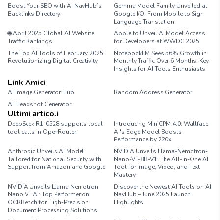
Boost Your SEO with AI NavHub’s
Gemma Model Family Unveiled at
Backlinks Directory
Google I/O: From Mobile to Sign
Language Translation
🌐 April 2025 Global AI Website
Apple to Unveil AI Model Access
Traffic Rankings
for Developers at WWDC 2025
The Top AI Tools of February 2025:
NotebookLM Sees 56% Growth in
Revolutionizing Digital Creativity
Monthly Traffic Over 6 Months: Key
Insights for AI Tools Enthusiasts
Link Amici
AI Image Generator Hub
Random Address Generator
AI Headshot Generator
Marathon Pace Chart
Ultimi articoli
DeepSeek R1-0528 supports local
Introducing MiniCPM 4.0: Wallface
tool calls in OpenRouter.
AI's Edge Model Boosts
Performance by 220x
Anthropic Unveils AI Model
NVIDIA Unveils Llama-Nemotron-
Tailored for National Security with
Nano-VL-8B-V1: The All-in-One AI
Support from Amazon and Google
Tool for Image, Video, and Text
Mastery
NVIDIA Unveils Llama Nemotron
Discover the Newest AI Tools on AI
Nano VL AI: Top Performer on
NavHub – June 2025 Launch
OCRBench for High-Precision
Highlights
Document Processing Solutions