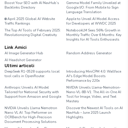
Boost Your SEO with AI NavHub’s
Gemma Model Family Unveiled at
Backlinks Directory
Google I/O: From Mobile to Sign
Language Translation
🌐 April 2025 Global AI Website
Apple to Unveil AI Model Access
Traffic Rankings
for Developers at WWDC 2025
The Top AI Tools of February 2025:
NotebookLM Sees 56% Growth in
Revolutionizing Digital Creativity
Monthly Traffic Over 6 Months: Key
Insights for AI Tools Enthusiasts
Link Amici
AI Image Generator Hub
Random Address Generator
AI Headshot Generator
Marathon Pace Chart
Ultimi articoli
DeepSeek R1-0528 supports local
Introducing MiniCPM 4.0: Wallface
tool calls in OpenRouter.
AI's Edge Model Boosts
Performance by 220x
Anthropic Unveils AI Model
NVIDIA Unveils Llama-Nemotron-
Tailored for National Security with
Nano-VL-8B-V1: The All-in-One AI
Support from Amazon and Google
Tool for Image, Video, and Text
Mastery
NVIDIA Unveils Llama Nemotron
Discover the Newest AI Tools on AI
Nano VL AI: Top Performer on
NavHub – June 2025 Launch
OCRBench for High-Precision
Highlights
Document Processing Solutions