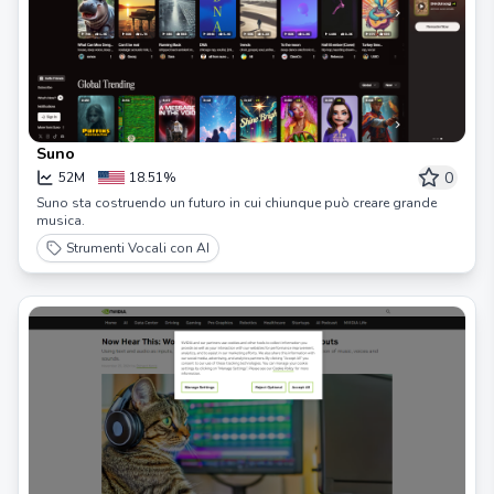
Suno
0
52M
18.51%
Suno sta costruendo un futuro in cui chiunque può creare grande
musica.
Strumenti Vocali con AI