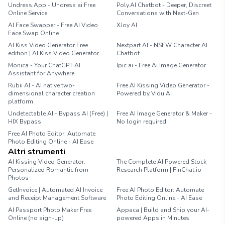
Undress.App - Undress ai Free
Poly.AI Chatbot - Deeper, Discreet
Online Service
Conversations with Next-Gen
AI Face Swapper - Free AI Video
XJoy AI
Face Swap Online
AI Kiss Video Generator Free
Nextpart AI - NSFW Character AI
edition | AI Kiss Video Generator
Chatbot
Monica - Your ChatGPT AI
Ipic.ai - Free Ai Image Generator
Assistant for Anywhere
Rubii AI - AI native two-
Free AI Kissing Video Generator -
dimensional character creation
Powered by Vidu AI
platform
Undetectable AI - Bypass AI (Free) |
Free AI Image Generator & Maker -
HIX Bypass
No login required
Free AI Photo Editor: Automate
Photo Editing Online - AI Ease
Altri strumenti
AI Kissing Video Generator:
The Complete AI Powered Stock
Personalized Romantic from
Research Platform | FinChat.io
Photos
GetInvoice | Automated AI Invoice
Free AI Photo Editor: Automate
and Receipt Management Software
Photo Editing Online - AI Ease
AI Passport Photo Maker Free
Appaca | Build and Ship your AI-
Online (no sign-up)
powered Apps in Minutes