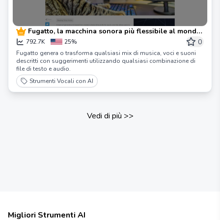
Fugatto, la macchina sonora più flessibile al mondo,
debutta | Blog di NVIDIA
0
792.7K
25%
Fugatto genera o trasforma qualsiasi mix di musica, voci e suoni
descritti con suggerimenti utilizzando qualsiasi combinazione di
file di testo e audio.
Strumenti Vocali con AI
Vedi di più
>>
Migliori Strumenti AI