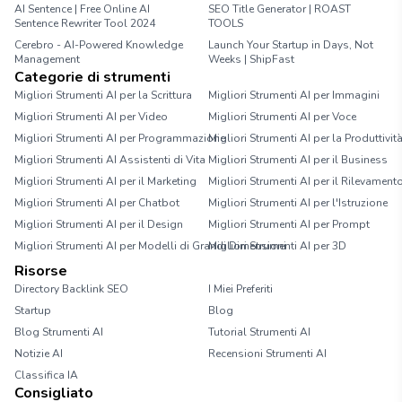
AI Sentence | Free Online AI
SEO Title Generator | ROAST
Sentence Rewriter Tool 2024
TOOLS
Cerebro - AI-Powered Knowledge
Launch Your Startup in Days, Not
Management
Weeks | ShipFast
Categorie di strumenti
Migliori Strumenti AI per la Scrittura
Migliori Strumenti AI per Immagini
Migliori Strumenti AI per Video
Migliori Strumenti AI per Voce
Migliori Strumenti AI per Programmazione
Migliori Strumenti AI per la Produttivit
Migliori Strumenti AI Assistenti di Vita
Migliori Strumenti AI per il Business
Migliori Strumenti AI per il Marketing
Migliori Strumenti AI per il Rilevament
Migliori Strumenti AI per Chatbot
Migliori Strumenti AI per l'Istruzione
Migliori Strumenti AI per il Design
Migliori Strumenti AI per Prompt
Migliori Strumenti AI per Modelli di Grandi Dimensioni
Migliori Strumenti AI per 3D
Risorse
Directory Backlink SEO
I Miei Preferiti
Startup
Blog
Blog Strumenti AI
Tutorial Strumenti AI
Notizie AI
Recensioni Strumenti AI
Classifica IA
Consigliato