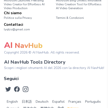
Microsoft Launches Free Bing
Microsoft Bing Unveils Innovative
Video Creator for Effortless AI
Video Creation Tool for Effortless
Video Production
AI Video Generation
Chi siamo
Politica sulla Privacy
Termini & Condizioni
Contattaci
lyqtzs@gmail.com
AI
NavHub
Copyright
2026
© AI NavHub. All rights reserved.
AI NavHub Tools Directory
Scopri i migliori strumenti AI del 2026 con la directory AI NavHub!
Seguici
English
日本語
Deutsch
Español
Français
Português