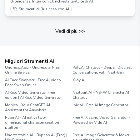
di tendenze. Inizia con 10 richieste gratuite di AI.
Strumenti di Business con AI
Vedi di più
>>
Migliori Strumenti AI
Undress.App - Undress ai Free
Poly.AI Chatbot - Deeper, Discreet
Online Service
Conversations with Next-Gen
AI Face Swapper - Free AI Video
XJoy AI
Face Swap Online
AI Kiss Video Generator Free
Nextpart AI - NSFW Character AI
edition | AI Kiss Video Generator
Chatbot
Monica - Your ChatGPT AI
Ipic.ai - Free Ai Image Generator
Assistant for Anywhere
Rubii AI - AI native two-
Free AI Kissing Video Generator -
dimensional character creation
Powered by Vidu AI
platform
Undetectable AI - Bypass AI (Free) |
Free AI Image Generator & Maker -