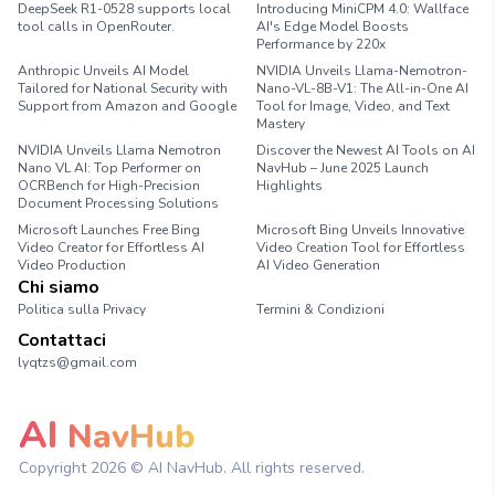
DeepSeek R1-0528 supports local
Introducing MiniCPM 4.0: Wallface
tool calls in OpenRouter.
AI's Edge Model Boosts
Performance by 220x
Anthropic Unveils AI Model
NVIDIA Unveils Llama-Nemotron-
Tailored for National Security with
Nano-VL-8B-V1: The All-in-One AI
Support from Amazon and Google
Tool for Image, Video, and Text
Mastery
NVIDIA Unveils Llama Nemotron
Discover the Newest AI Tools on AI
Nano VL AI: Top Performer on
NavHub – June 2025 Launch
OCRBench for High-Precision
Highlights
Document Processing Solutions
Microsoft Launches Free Bing
Microsoft Bing Unveils Innovative
Video Creator for Effortless AI
Video Creation Tool for Effortless
Video Production
AI Video Generation
Chi siamo
Politica sulla Privacy
Termini & Condizioni
Contattaci
lyqtzs@gmail.com
AI
NavHub
Copyright
2026
© AI NavHub. All rights reserved.