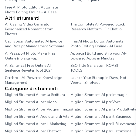
HIX Bypass
No login required
Free AI Photo Editor: Automate
Photo Editing Online - AI Ease
Altri strumenti
AI Kissing Video Generator:
The Complete AI Powered Stock
Personalized Romantic from
Research Platform | FinChat.io
Photos
GetInvoice | Automated AI Invoice
Free AI Photo Editor: Automate
and Receipt Management Software
Photo Editing Online - AI Ease
AI Passport Photo Maker Free
Appaca | Build and Ship your AI-
Online (no sign-up)
powered Apps in Minutes
AI Sentence | Free Online AI
SEO Title Generator | ROAST
Sentence Rewriter Tool 2024
TOOLS
Cerebro - AI-Powered Knowledge
Launch Your Startup in Days, Not
Management
Weeks | ShipFast
Categorie di strumenti
Migliori Strumenti AI per la Scrittura
Migliori Strumenti AI per Immagini
Migliori Strumenti AI per Video
Migliori Strumenti AI per Voce
Migliori Strumenti AI per Programmazione
Migliori Strumenti AI per la Produttivit
Migliori Strumenti AI Assistenti di Vita
Migliori Strumenti AI per il Business
Migliori Strumenti AI per il Marketing
Migliori Strumenti AI per il Rilevament
Migliori Strumenti AI per Chatbot
Migliori Strumenti AI per l'Istruzione