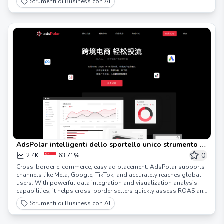
Strumenti di Business con AI
AdsPolar intelligenti dello sportello unico strumento di
pubblicità | flusso di commercio elettronico
0
2.4K
63.71%
transfrontaliero facile votare Meta, Google, TikTok
Cross-border e-commerce, easy ad placement. AdsPolar supports
shop
channels like Meta, Google, TikTok, and accurately reaches global
users. With powerful data integration and visualization analysis
capabilities, it helps cross-border sellers quickly assess ROAS and
easily identify best-selling products. With eight major features, it
Strumenti di Business con AI
reduces 90% of the ad placement steps. The AI assistant provides
round-the-clock support, greatly freeing up team energy, doubling
efficiency, and making it easy to achieve high sales.