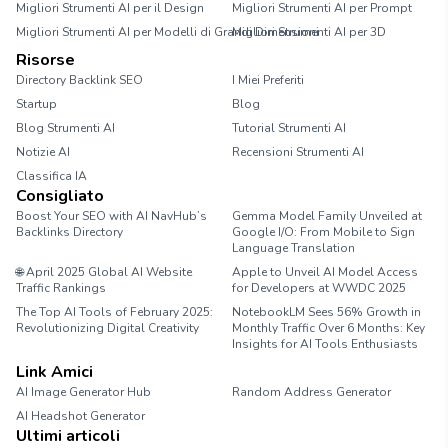
Migliori Strumenti AI per il Design
Migliori Strumenti AI per Prompt
Migliori Strumenti AI per Modelli di Grandi Dimensioni
Migliori Strumenti AI per 3D
Risorse
Directory Backlink SEO
I Miei Preferiti
Startup
Blog
Blog Strumenti AI
Tutorial Strumenti AI
Notizie AI
Recensioni Strumenti AI
Classifica IA
Consigliato
Boost Your SEO with AI NavHub’s
Gemma Model Family Unveiled at
Backlinks Directory
Google I/O: From Mobile to Sign
Language Translation
🌐 April 2025 Global AI Website
Apple to Unveil AI Model Access
Traffic Rankings
for Developers at WWDC 2025
The Top AI Tools of February 2025:
NotebookLM Sees 56% Growth in
Revolutionizing Digital Creativity
Monthly Traffic Over 6 Months: Key
Insights for AI Tools Enthusiasts
Link Amici
AI Image Generator Hub
Random Address Generator
AI Headshot Generator
Marathon Pace Chart
Ultimi articoli