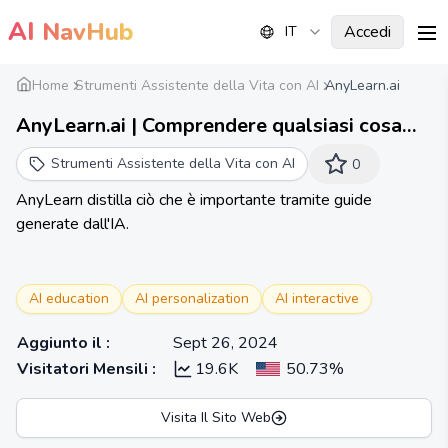
AI
NavHub
Accedi
IT
me
Home
Strumenti Assistente della Vita con AI
AnyLearn.ai
AnyLearn.ai | Comprendere qualsiasi cosa
con corsi e guide generati dall'IA
Strumenti Assistente della Vita con AI
0
AnyLearn distilla ciò che è importante tramite guide
generate dall'IA.
AI education
AI personalization
AI interactive
Aggiunto il
:
Sept 26, 2024
Visitatori Mensili
:
19.6K
50.73%
Visita Il Sito Web