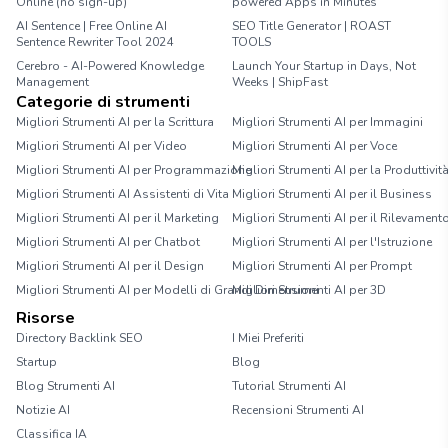
Online (no sign-up)
powered Apps in Minutes
AI Sentence | Free Online AI
SEO Title Generator | ROAST
Sentence Rewriter Tool 2024
TOOLS
Cerebro - AI-Powered Knowledge
Launch Your Startup in Days, Not
Management
Weeks | ShipFast
Categorie di strumenti
Migliori Strumenti AI per la Scrittura
Migliori Strumenti AI per Immagini
Migliori Strumenti AI per Video
Migliori Strumenti AI per Voce
Migliori Strumenti AI per Programmazione
Migliori Strumenti AI per la Produttivit
Migliori Strumenti AI Assistenti di Vita
Migliori Strumenti AI per il Business
Migliori Strumenti AI per il Marketing
Migliori Strumenti AI per il Rilevament
Migliori Strumenti AI per Chatbot
Migliori Strumenti AI per l'Istruzione
Migliori Strumenti AI per il Design
Migliori Strumenti AI per Prompt
Migliori Strumenti AI per Modelli di Grandi Dimensioni
Migliori Strumenti AI per 3D
Risorse
Directory Backlink SEO
I Miei Preferiti
Startup
Blog
Blog Strumenti AI
Tutorial Strumenti AI
Notizie AI
Recensioni Strumenti AI
Classifica IA