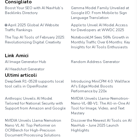
Consigliato
Boost Your SEO with AI NavHub’s
Gemma Model Family Unveiled at
Backlinks Directory
Google I/O: From Mobile to Sign
Language Translation
🌐 April 2025 Global AI Website
Apple to Unveil AI Model Access
Traffic Rankings
for Developers at WWDC 2025
The Top AI Tools of February 2025:
NotebookLM Sees 56% Growth in
Revolutionizing Digital Creativity
Monthly Traffic Over 6 Months: Key
Insights for AI Tools Enthusiasts
Link Amici
AI Image Generator Hub
Random Address Generator
AI Headshot Generator
Marathon Pace Chart
Ultimi articoli
DeepSeek R1-0528 supports local
Introducing MiniCPM 4.0: Wallface
tool calls in OpenRouter.
AI's Edge Model Boosts
Performance by 220x
Anthropic Unveils AI Model
NVIDIA Unveils Llama-Nemotron-
Tailored for National Security with
Nano-VL-8B-V1: The All-in-One AI
Support from Amazon and Google
Tool for Image, Video, and Text
Mastery
NVIDIA Unveils Llama Nemotron
Discover the Newest AI Tools on AI
Nano VL AI: Top Performer on
NavHub – June 2025 Launch
OCRBench for High-Precision
Highlights
Document Processing Solutions