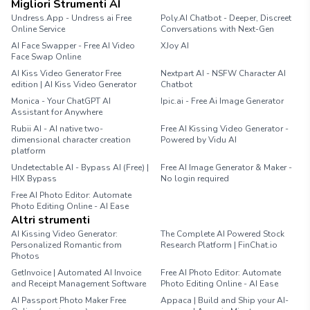
Migliori Strumenti AI
Undress.App - Undress ai Free
Poly.AI Chatbot - Deeper, Discreet
Online Service
Conversations with Next-Gen
AI Face Swapper - Free AI Video
XJoy AI
Face Swap Online
AI Kiss Video Generator Free
Nextpart AI - NSFW Character AI
edition | AI Kiss Video Generator
Chatbot
Monica - Your ChatGPT AI
Ipic.ai - Free Ai Image Generator
Assistant for Anywhere
Rubii AI - AI native two-
Free AI Kissing Video Generator -
dimensional character creation
Powered by Vidu AI
platform
Undetectable AI - Bypass AI (Free) |
Free AI Image Generator & Maker -
HIX Bypass
No login required
Free AI Photo Editor: Automate
Photo Editing Online - AI Ease
Altri strumenti
AI Kissing Video Generator:
The Complete AI Powered Stock
Personalized Romantic from
Research Platform | FinChat.io
Photos
GetInvoice | Automated AI Invoice
Free AI Photo Editor: Automate
and Receipt Management Software
Photo Editing Online - AI Ease
AI Passport Photo Maker Free
Appaca | Build and Ship your AI-