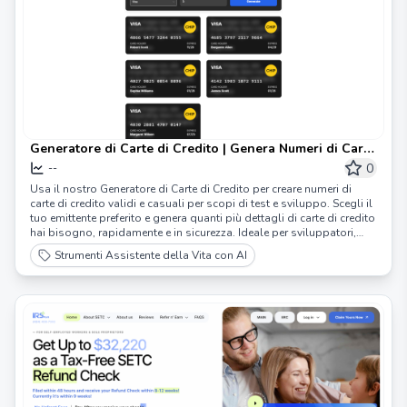
Generatore di Carte di Credito | Genera Numeri di Carta
di Credito Casuali Istantaneamente | Generatore di
0
--
Carte di Credito
Usa il nostro Generatore di Carte di Credito per creare numeri di
carte di credito validi e casuali per scopi di test e sviluppo. Scegli il
tuo emittente preferito e genera quanti più dettagli di carte di credito
hai bisogno, rapidamente e in sicurezza. Ideale per sviluppatori,
tester ed educatori.
Strumenti Assistente della Vita con AI