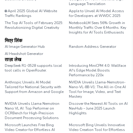
Language Translation
🌐 April 2025 Global AI Website
Apple to Unveil AI Model Access
Traffic Rankings
for Developers at WWDC 2025
The Top AI Tools of February 2025:
NotebookLM Sees 56% Growth in
Revolutionizing Digital Creativity
Monthly Traffic Over 6 Months: Key
Insights for AI Tools Enthusiasts
मित्र लिंक
AI Image Generator Hub
Random Address Generator
AI Headshot Generator
Marathon Pace Chart
ताज़ा लेख
DeepSeek R1-0528 supports local
Introducing MiniCPM 4.0: Wallface
tool calls in OpenRouter.
AI's Edge Model Boosts
Performance by 220x
Anthropic Unveils AI Model
NVIDIA Unveils Llama-Nemotron-
Tailored for National Security with
Nano-VL-8B-V1: The All-in-One AI
Support from Amazon and Google
Tool for Image, Video, and Text
Mastery
NVIDIA Unveils Llama Nemotron
Discover the Newest AI Tools on AI
Nano VL AI: Top Performer on
NavHub – June 2025 Launch
OCRBench for High-Precision
Highlights
Document Processing Solutions
Microsoft Launches Free Bing
Microsoft Bing Unveils Innovative
Video Creator for Effortless AI
Video Creation Tool for Effortless