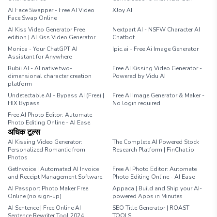
AI Face Swapper - Free AI Video
XJoy AI
Face Swap Online
AI Kiss Video Generator Free
Nextpart AI - NSFW Character AI
edition | AI Kiss Video Generator
Chatbot
Monica - Your ChatGPT AI
Ipic.ai - Free Ai Image Generator
Assistant for Anywhere
Rubii AI - AI native two-
Free AI Kissing Video Generator -
dimensional character creation
Powered by Vidu AI
platform
Undetectable AI - Bypass AI (Free) |
Free AI Image Generator & Maker -
HIX Bypass
No login required
Free AI Photo Editor: Automate
Photo Editing Online - AI Ease
अधिक टूल्स
AI Kissing Video Generator:
The Complete AI Powered Stock
Personalized Romantic from
Research Platform | FinChat.io
Photos
GetInvoice | Automated AI Invoice
Free AI Photo Editor: Automate
and Receipt Management Software
Photo Editing Online - AI Ease
AI Passport Photo Maker Free
Appaca | Build and Ship your AI-
Online (no sign-up)
powered Apps in Minutes
AI Sentence | Free Online AI
SEO Title Generator | ROAST
Sentence Rewriter Tool 2024
TOOLS