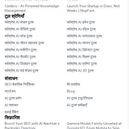
Cerebro - AI-Powered Knowledge
Launch Your Startup in Days, Not
Management
Weeks | ShipFast
टूल श्रेणियाँ
सर्वश्रेष्ठ AI लेखन टूल्स
सर्वश्रेष्ठ AI इमेज टूल्स
सर्वश्रेष्ठ AI वीडियो टूल्स
सर्वश्रेष्ठ AI वॉइस टूल्स
सर्वश्रेष्ठ AI कोड टूल्स
सर्वश्रेष्ठ AI उत्पादकता टूल्स
सर्वश्रेष्ठ AI जीवन सहायक टूल्स
सर्वश्रेष्ठ AI व्यापार टूल्स
सर्वश्रेष्ठ AI मार्केटिंग टूल्स
सर्वश्रेष्ठ AI डिटेक्टर टूल्स
सर्वश्रेष्ठ AI चैटबॉट टूल्स
सर्वश्रेष्ठ AI शिक्षण टूल्स
सर्वश्रेष्ठ AI डिज़ाइन टूल्स
सर्वश्रेष्ठ AI प्रॉम्प्ट टूल्स
सर्वश्रेष्ठ AI बड़े मॉडल टूल्स
सर्वश्रेष्ठ AI 3D टूल्स
संसाधन
SEO बैकलिंक निर्देशिका
मेरे पसंदीदा
स्टार्टअप
Blog
AI टूल्स ब्लॉग
AI टूल्स ट्यूटोरियल्स
AI समाचार
AI टूल्स समीक्षाएँ
एआई रैंकिंग
सिफ़ारिश
Boost Your SEO with AI NavHub’s
Gemma Model Family Unveiled at
Backlinks Directory
Google I/O: From Mobile to Sign