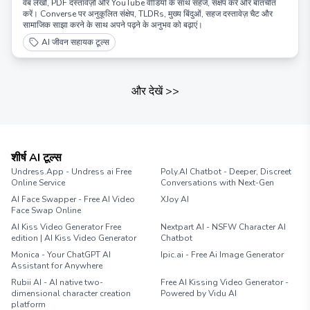
वेब लेखों, PDF दस्तावेज़ों और YouTube वीडियो के साथ सहेजें, संक्षेप करें और बातचीत
करें। Converse पर अनुकूलित संक्षेप, TLDRs, मुख्य बिंदुओं, सहज दस्तावेज़ चैट और
सामाजिक साझा करने के साथ अपने पढ़ने के अनुभव को बढ़ाएं।
AI जीवन सहायक टूल्स
और देखें
>>
शीर्ष AI टूल्स
Undress.App - Undress ai Free
Poly.AI Chatbot - Deeper, Discreet
Online Service
Conversations with Next-Gen
AI Face Swapper - Free AI Video
XJoy AI
Face Swap Online
AI Kiss Video Generator Free
Nextpart AI - NSFW Character AI
edition | AI Kiss Video Generator
Chatbot
Monica - Your ChatGPT AI
Ipic.ai - Free Ai Image Generator
Assistant for Anywhere
Rubii AI - AI native two-
Free AI Kissing Video Generator -
dimensional character creation
Powered by Vidu AI
platform