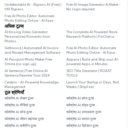
Undetectable AI - Bypass AI (Free) |
Free AI Image Generator & Maker -
HIX Bypass
No login required
Free AI Photo Editor: Automate
Photo Editing Online - AI Ease
अधिक टूल्स
AI Kissing Video Generator:
The Complete AI Powered Stock
Personalized Romantic from
Research Platform | FinChat.io
Photos
GetInvoice | Automated AI Invoice
Free AI Photo Editor: Automate
and Receipt Management Software
Photo Editing Online - AI Ease
AI Passport Photo Maker Free
Appaca | Build and Ship your AI-
Online (no sign-up)
powered Apps in Minutes
AI Sentence | Free Online AI
SEO Title Generator | ROAST
Sentence Rewriter Tool 2024
TOOLS
Cerebro - AI-Powered Knowledge
Launch Your Startup in Days, Not
Management
Weeks | ShipFast
टूल श्रेणियाँ
सर्वश्रेष्ठ AI लेखन टूल्स
सर्वश्रेष्ठ AI इमेज टूल्स
सर्वश्रेष्ठ AI वीडियो टूल्स
सर्वश्रेष्ठ AI वॉइस टूल्स
सर्वश्रेष्ठ AI कोड टूल्स
सर्वश्रेष्ठ AI उत्पादकता टूल्स
सर्वश्रेष्ठ AI जीवन सहायक टूल्स
सर्वश्रेष्ठ AI व्यापार टूल्स
सर्वश्रेष्ठ AI मार्केटिंग टूल्स
सर्वश्रेष्ठ AI डिटेक्टर टूल्स