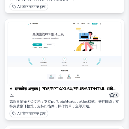
AI जीवन सहायक टूल्स
AI दस्तावेज़ अनुवाद | PDF/PPTX/XLSX/EPUB/SRT/HTML आदि
फ़ाइलों के लिए ऑनलाइन अनुवाद का समर्थन करता है
0
--
高质量翻译各类文档；支持pdf/pptx/xlsx/epub/doc格式并进行翻译；支
持免费翻译预览，支持扫描件，操作简单，立即开始。
AI जीवन सहायक टूल्स