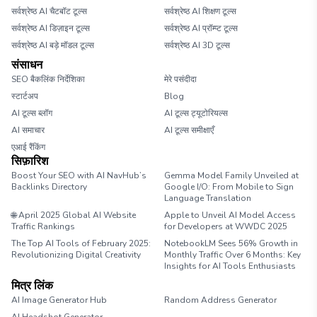
सर्वश्रेष्ठ AI चैटबॉट टूल्स
सर्वश्रेष्ठ AI शिक्षण टूल्स
सर्वश्रेष्ठ AI डिज़ाइन टूल्स
सर्वश्रेष्ठ AI प्रॉम्प्ट टूल्स
सर्वश्रेष्ठ AI बड़े मॉडल टूल्स
सर्वश्रेष्ठ AI 3D टूल्स
संसाधन
SEO बैकलिंक निर्देशिका
मेरे पसंदीदा
स्टार्टअप
Blog
AI टूल्स ब्लॉग
AI टूल्स ट्यूटोरियल्स
AI समाचार
AI टूल्स समीक्षाएँ
एआई रैंकिंग
सिफ़ारिश
Boost Your SEO with AI NavHub’s
Gemma Model Family Unveiled at
Backlinks Directory
Google I/O: From Mobile to Sign
Language Translation
🌐 April 2025 Global AI Website
Apple to Unveil AI Model Access
Traffic Rankings
for Developers at WWDC 2025
The Top AI Tools of February 2025:
NotebookLM Sees 56% Growth in
Revolutionizing Digital Creativity
Monthly Traffic Over 6 Months: Key
Insights for AI Tools Enthusiasts
मित्र लिंक
AI Image Generator Hub
Random Address Generator
Marathon Pace Chart