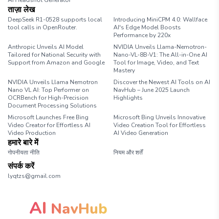
AI Headshot Generator
ताज़ा लेख
DeepSeek R1-0528 supports local
Introducing MiniCPM 4.0: Wallface
tool calls in OpenRouter.
AI's Edge Model Boosts
Performance by 220x
Anthropic Unveils AI Model
NVIDIA Unveils Llama-Nemotron-
Tailored for National Security with
Nano-VL-8B-V1: The All-in-One AI
Support from Amazon and Google
Tool for Image, Video, and Text
Mastery
NVIDIA Unveils Llama Nemotron
Discover the Newest AI Tools on AI
Nano VL AI: Top Performer on
NavHub – June 2025 Launch
OCRBench for High-Precision
Highlights
Document Processing Solutions
Microsoft Launches Free Bing
Microsoft Bing Unveils Innovative
Video Creator for Effortless AI
Video Creation Tool for Effortless
Video Production
AI Video Generation
हमारे बारे में
गोपनीयता नीति
नियम और शर्तें
संपर्क करें
lyqtzs@gmail.com
AI
NavHub