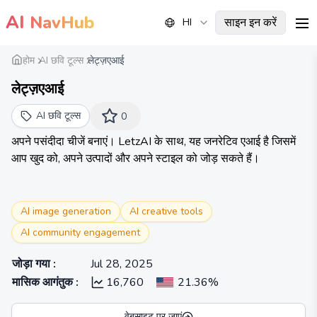
AI
NavHub
साइन इन करें
HI
me
होम
AI छवि टूल्स
लेट्ज़एआई
लेट्ज़एआई
AI छवि टूल्स
0
अपने पसंदीदा चीजें बनाएं। LetzAI के साथ, यह जनरेटिव एआई है जिसमें
आप खुद को, अपने उत्पादों और अपने स्टाइल को जोड़ सकते हैं।
AI image generation
AI creative tools
AI community engagement
जोड़ा गया
:
Jul 28, 2025
मासिक आगंतुक
:
16,760
21.36%
वेबसाइट पर जाएं