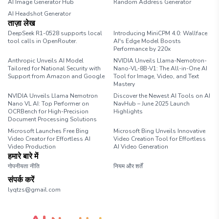
AI Image Generator Hub
Random Address Generator
AI Headshot Generator
Marathon Pace Chart
ताज़ा लेख
DeepSeek R1-0528 supports local
Introducing MiniCPM 4.0: Wallface
tool calls in OpenRouter.
AI's Edge Model Boosts
Performance by 220x
Anthropic Unveils AI Model
NVIDIA Unveils Llama-Nemotron-
Tailored for National Security with
Nano-VL-8B-V1: The All-in-One AI
Support from Amazon and Google
Tool for Image, Video, and Text
Mastery
NVIDIA Unveils Llama Nemotron
Discover the Newest AI Tools on AI
Nano VL AI: Top Performer on
NavHub – June 2025 Launch
OCRBench for High-Precision
Highlights
Document Processing Solutions
Microsoft Launches Free Bing
Microsoft Bing Unveils Innovative
Video Creator for Effortless AI
Video Creation Tool for Effortless
Video Production
AI Video Generation
हमारे बारे में
गोपनीयता नीति
नियम और शर्तें
संपर्क करें
lyqtzs@gmail.com