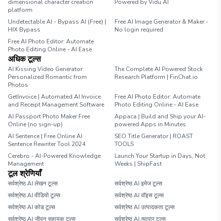
dimensional character creation
Powered by Vidu AI
platform
Undetectable AI - Bypass AI (Free) |
Free AI Image Generator & Maker -
HIX Bypass
No login required
Free AI Photo Editor: Automate
Photo Editing Online - AI Ease
अधिक टूल्स
AI Kissing Video Generator:
The Complete AI Powered Stock
Personalized Romantic from
Research Platform | FinChat.io
Photos
GetInvoice | Automated AI Invoice
Free AI Photo Editor: Automate
and Receipt Management Software
Photo Editing Online - AI Ease
AI Passport Photo Maker Free
Appaca | Build and Ship your AI-
Online (no sign-up)
powered Apps in Minutes
AI Sentence | Free Online AI
SEO Title Generator | ROAST
Sentence Rewriter Tool 2024
TOOLS
Cerebro - AI-Powered Knowledge
Launch Your Startup in Days, Not
Management
Weeks | ShipFast
टूल श्रेणियाँ
सर्वश्रेष्ठ AI लेखन टूल्स
सर्वश्रेष्ठ AI इमेज टूल्स
सर्वश्रेष्ठ AI वीडियो टूल्स
सर्वश्रेष्ठ AI वॉइस टूल्स
सर्वश्रेष्ठ AI कोड टूल्स
सर्वश्रेष्ठ AI उत्पादकता टूल्स
सर्वश्रेष्ठ AI जीवन सहायक टूल्स
सर्वश्रेष्ठ AI व्यापार टूल्स