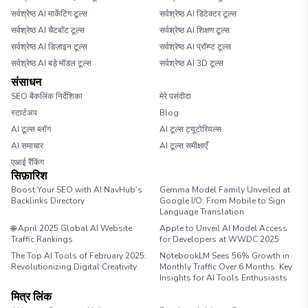
सर्वश्रेष्ठ AI मार्केटिंग टूल्स
सर्वश्रेष्ठ AI डिटेक्टर टूल्स
सर्वश्रेष्ठ AI चैटबॉट टूल्स
सर्वश्रेष्ठ AI शिक्षण टूल्स
सर्वश्रेष्ठ AI डिज़ाइन टूल्स
सर्वश्रेष्ठ AI प्रॉम्प्ट टूल्स
सर्वश्रेष्ठ AI बड़े मॉडल टूल्स
सर्वश्रेष्ठ AI 3D टूल्स
संसाधन
SEO बैकलिंक निर्देशिका
मेरे पसंदीदा
स्टार्टअप
Blog
AI टूल्स ब्लॉग
AI टूल्स ट्यूटोरियल्स
AI समाचार
AI टूल्स समीक्षाएँ
एआई रैंकिंग
सिफ़ारिश
Boost Your SEO with AI NavHub’s
Gemma Model Family Unveiled at
Backlinks Directory
Google I/O: From Mobile to Sign
Language Translation
🌐 April 2025 Global AI Website
Apple to Unveil AI Model Access
Traffic Rankings
for Developers at WWDC 2025
The Top AI Tools of February 2025:
NotebookLM Sees 56% Growth in
Revolutionizing Digital Creativity
Monthly Traffic Over 6 Months: Key
Insights for AI Tools Enthusiasts
मित्र लिंक