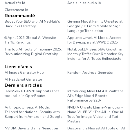
Actualités IA
Avis sur les outils IA
Classement IA
Recommandé
Boost Your SEO with AI NavHub’s
Gemma Model Family Unveiled at
Backlinks Directory
Google I/O: From Mobile to Sign
Language Translation
🌐 April 2025 Global AI Website
Apple to Unveil AI Model Access
Traffic Rankings
for Developers at WWDC 2025
The Top AI Tools of February 2025:
NotebookLM Sees 56% Growth in
Revolutionizing Digital Creativity
Monthly Traffic Over 6 Months: Key
Insights for AI Tools Enthusiasts
Liens d'amis
AI Image Generator Hub
Random Address Generator
AI Headshot Generator
Marathon Pace Chart
Derniers articles
DeepSeek R1-0528 supports local
Introducing MiniCPM 4.0: Wallface
tool calls in OpenRouter.
AI's Edge Model Boosts
Performance by 220x
Anthropic Unveils AI Model
NVIDIA Unveils Llama-Nemotron-
Tailored for National Security with
Nano-VL-8B-V1: The All-in-One AI
Support from Amazon and Google
Tool for Image, Video, and Text
Mastery
NVIDIA Unveils Llama Nemotron
Discover the Newest AI Tools on AI