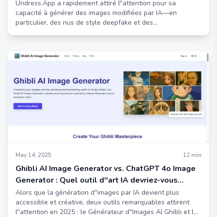
Undress.App a rapidement attiré l''attention pour sa
capacité à générer des images modifiées par IA—en
particulier, des nus de style deepfake et des
transformations en bikini.
May 14, 2025
12
min
Ghibli AI Image Generator vs. ChatGPT 4o Image
Generator : Quel outil d''art IA devriez-vous
choisir ?
Alors que la génération d''images par IA devient plus
accessible et créative, deux outils remarquables attirent
l''attention en 2025 : le Générateur d''Images AI Ghibli et le