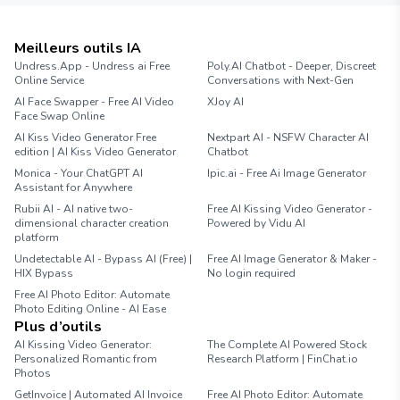
Meilleurs outils IA
Undress.App - Undress ai Free
Poly.AI Chatbot - Deeper, Discreet
Online Service
Conversations with Next-Gen
AI Face Swapper - Free AI Video
XJoy AI
Face Swap Online
AI Kiss Video Generator Free
Nextpart AI - NSFW Character AI
edition | AI Kiss Video Generator
Chatbot
Monica - Your ChatGPT AI
Ipic.ai - Free Ai Image Generator
Assistant for Anywhere
Rubii AI - AI native two-
Free AI Kissing Video Generator -
dimensional character creation
Powered by Vidu AI
platform
Undetectable AI - Bypass AI (Free) |
Free AI Image Generator & Maker -
HIX Bypass
No login required
Free AI Photo Editor: Automate
Photo Editing Online - AI Ease
Plus d’outils
AI Kissing Video Generator:
The Complete AI Powered Stock
Personalized Romantic from
Research Platform | FinChat.io
Photos
GetInvoice | Automated AI Invoice
Free AI Photo Editor: Automate