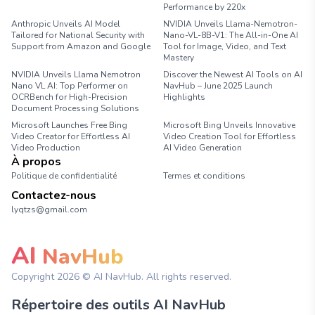
Performance by 220x
Anthropic Unveils AI Model
NVIDIA Unveils Llama-Nemotron-
Tailored for National Security with
Nano-VL-8B-V1: The All-in-One AI
Support from Amazon and Google
Tool for Image, Video, and Text
Mastery
NVIDIA Unveils Llama Nemotron
Discover the Newest AI Tools on AI
Nano VL AI: Top Performer on
NavHub – June 2025 Launch
OCRBench for High-Precision
Highlights
Document Processing Solutions
Microsoft Launches Free Bing
Microsoft Bing Unveils Innovative
Video Creator for Effortless AI
Video Creation Tool for Effortless
Video Production
AI Video Generation
À propos
Politique de confidentialité
Termes et conditions
Contactez-nous
lyqtzs@gmail.com
AI
NavHub
Copyright
2026
© AI NavHub. All rights reserved.
Répertoire des outils AI NavHub