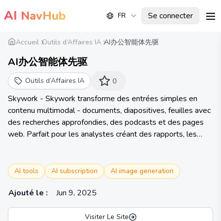
AI
NavHub
Se connecter
FR
me
Accueil
Outils d’Affaires IA
AI办公智能体先驱
AI办公智能体先驱
Outils d’Affaires IA
0
Skywork - Skywork transforme des entrées simples en
contenu multimodal - documents, diapositives, feuilles avec
des recherches approfondies, des podcasts et des pages
web. Parfait pour les analystes créant des rapports, les
éducateurs concevant des diapositives ou les parents
réalisant des livres audio. Si vous pouvez l'imaginer,
Skywork le réalise.
AI tools
AI subscription
AI image generation
Ajouté le
:
Jun 9, 2025
Visiter Le Site