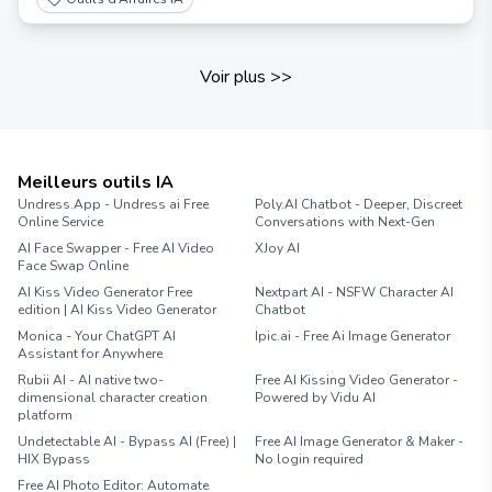
Voir plus
>>
Meilleurs outils IA
Undress.App - Undress ai Free
Poly.AI Chatbot - Deeper, Discreet
Online Service
Conversations with Next-Gen
AI Face Swapper - Free AI Video
XJoy AI
Face Swap Online
AI Kiss Video Generator Free
Nextpart AI - NSFW Character AI
edition | AI Kiss Video Generator
Chatbot
Monica - Your ChatGPT AI
Ipic.ai - Free Ai Image Generator
Assistant for Anywhere
Rubii AI - AI native two-
Free AI Kissing Video Generator -
dimensional character creation
Powered by Vidu AI
platform
Undetectable AI - Bypass AI (Free) |
Free AI Image Generator & Maker -
HIX Bypass
No login required
Free AI Photo Editor: Automate