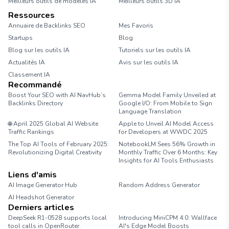
Meilleurs outils de modèles IA
Meilleurs outils 3D IA
Ressources
Annuaire de Backlinks SEO
Mes Favoris
Startups
Blog
Blog sur les outils IA
Tutoriels sur les outils IA
Actualités IA
Avis sur les outils IA
Classement IA
Recommandé
Boost Your SEO with AI NavHub’s
Gemma Model Family Unveiled at
Backlinks Directory
Google I/O: From Mobile to Sign
Language Translation
🌐 April 2025 Global AI Website
Apple to Unveil AI Model Access
Traffic Rankings
for Developers at WWDC 2025
The Top AI Tools of February 2025:
NotebookLM Sees 56% Growth in
Revolutionizing Digital Creativity
Monthly Traffic Over 6 Months: Key
Insights for AI Tools Enthusiasts
Liens d'amis
AI Image Generator Hub
Random Address Generator
AI Headshot Generator
Marathon Pace Chart
Derniers articles
DeepSeek R1-0528 supports local
Introducing MiniCPM 4.0: Wallface
tool calls in OpenRouter.
AI's Edge Model Boosts