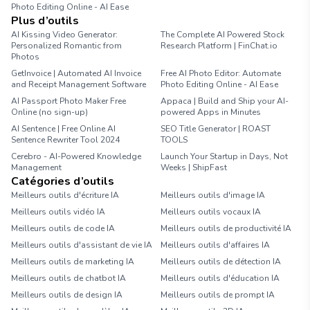
Photo Editing Online - AI Ease
Plus d’outils
AI Kissing Video Generator:
The Complete AI Powered Stock
Personalized Romantic from
Research Platform | FinChat.io
Photos
GetInvoice | Automated AI Invoice
Free AI Photo Editor: Automate
and Receipt Management Software
Photo Editing Online - AI Ease
AI Passport Photo Maker Free
Appaca | Build and Ship your AI-
Online (no sign-up)
powered Apps in Minutes
AI Sentence | Free Online AI
SEO Title Generator | ROAST
Sentence Rewriter Tool 2024
TOOLS
Cerebro - AI-Powered Knowledge
Launch Your Startup in Days, Not
Management
Weeks | ShipFast
Catégories d’outils
Meilleurs outils d'écriture IA
Meilleurs outils d'image IA
Meilleurs outils vidéo IA
Meilleurs outils vocaux IA
Meilleurs outils de code IA
Meilleurs outils de productivité IA
Meilleurs outils d'assistant de vie IA
Meilleurs outils d'affaires IA
Meilleurs outils de marketing IA
Meilleurs outils de détection IA
Meilleurs outils de chatbot IA
Meilleurs outils d'éducation IA
Meilleurs outils de design IA
Meilleurs outils de prompt IA