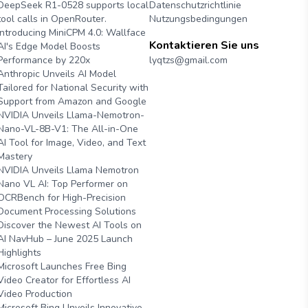
DeepSeek R1-0528 supports local
Datenschutzrichtlinie
tool calls in OpenRouter.
Nutzungsbedingungen
Introducing MiniCPM 4.0: Wallface
Kontaktieren Sie uns
AI's Edge Model Boosts
Performance by 220x
lyqtzs@gmail.com
Anthropic Unveils AI Model
Tailored for National Security with
Support from Amazon and Google
NVIDIA Unveils Llama-Nemotron-
Nano-VL-8B-V1: The All-in-One
AI Tool for Image, Video, and Text
Mastery
NVIDIA Unveils Llama Nemotron
Nano VL AI: Top Performer on
OCRBench for High-Precision
Document Processing Solutions
Discover the Newest AI Tools on
AI NavHub – June 2025 Launch
Highlights
Microsoft Launches Free Bing
Video Creator for Effortless AI
Video Production
Microsoft Bing Unveils Innovative