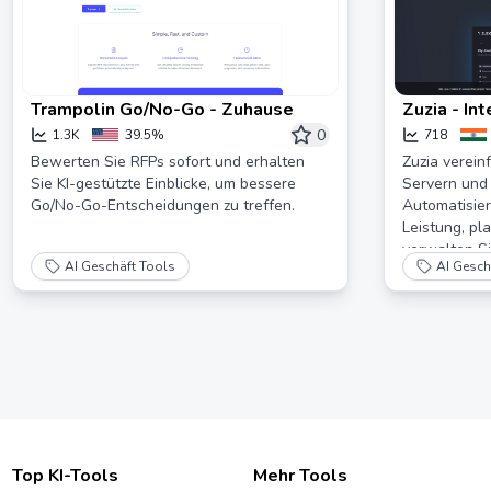
Trampolin Go/No-Go - Zuhause
Zuzia - In
und Automa
0
1.3K
39.5%
718
und Websi
Bewerten Sie RFPs sofort und erhalten
Zuzia verei
Sie KI-gestützte Einblicke, um bessere
Servern und
Go/No-Go-Entscheidungen zu treffen.
Automatisier
Leistung, pl
verwalten S
AI Geschäft Tools
AI Gesch
von einem D
Top KI-Tools
Mehr Tools