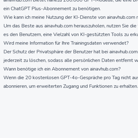
ainavhub.com bietet nahezu 200.000 GPT-Modelle, die eine br
ein ChatGPT Plus-Abonnement zu benötigen.
Wie kann ich meine Nutzung der KI-Dienste von ainavhub.com
Um das Beste aus ainavhub.com herauszuholen, nutzen Sie di
es den Benutzern, eine Vielzahl von KI-gestützten Tools zu er
Wird meine Information für Ihre Trainingsdaten verwendet?
Der Schutz der Privatsphäre der Benutzer hat bei ainavhub.com 
jederzeit zu löschen, sodass alle persönlichen Daten entfernt 
Wann benötige ich ein Abonnement von ainavhub.com?
Wenn die 20 kostenlosen GPT-4o-Gespräche pro Tag nicht ausre
abonnieren, um erweiterten Zugang und Funktionen zu erhalten.