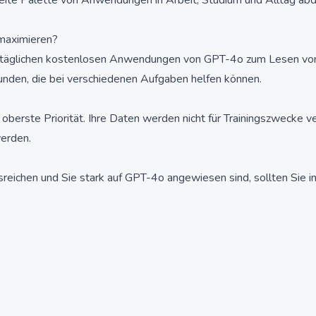
eite Palette von Anwendungen in Arbeit, Studium und Alltag ab
 maximieren?
e täglichen kostenlosen Anwendungen von GPT-4o zum Lesen von
kunden, die bei verschiedenen Aufgaben helfen können.
oberste Priorität. Ihre Daten werden nicht für Trainingszwecke 
werden.
ichen und Sie stark auf GPT-4o angewiesen sind, sollten Sie in