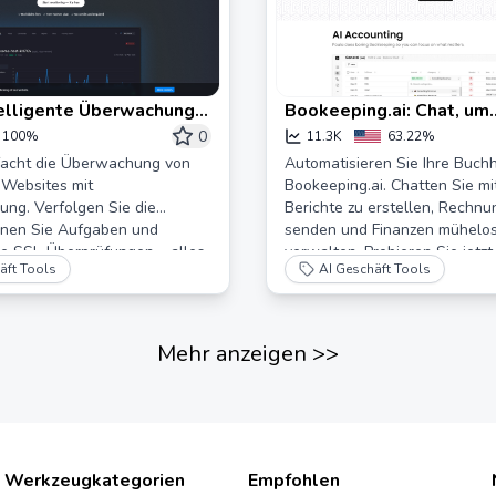
telligente Überwachung
Bookeeping.ai: Chat, um
tisierung für Server
Finanzaufgaben zu erledi
0
100%
11.3K
63.22%
tes
Buchhalter
nfacht die Überwachung von
Automatisieren Sie Ihre Buch
 Websites mit
Bookeeping.ai. Chatten Sie mit
ung. Verfolgen Sie die
Berichte zu erstellen, Rechnu
anen Sie Aufgaben und
senden und Finanzen mühelos
ie SSL-Überprüfungen – alles
verwalten. Probieren Sie jetz
äft Tools
AI Geschäft Tools
ashboard aus.
Beta-Version aus!
Mehr anzeigen
>>
Werkzeugkategorien
Empfohlen