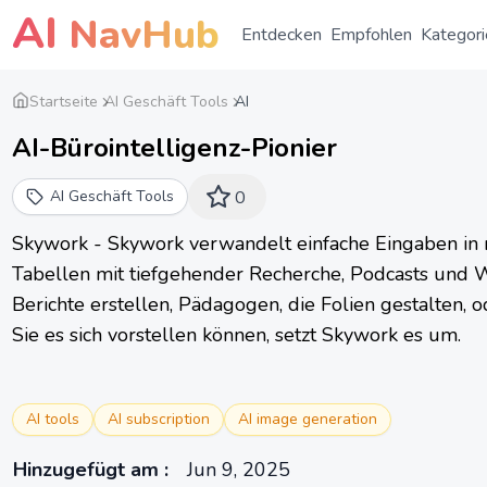
AI
NavHub
Entdecken
Empfohlen
Kategori
Startseite
AI Geschäft Tools
AI
AI-Bürointelligenz-Pionier
AI Geschäft Tools
0
Skywork - Skywork verwandelt einfache Eingaben in 
Tabellen mit tiefgehender Recherche, Podcasts und We
Berichte erstellen, Pädagogen, die Folien gestalten, 
Sie es sich vorstellen können, setzt Skywork es um.
AI tools
AI subscription
AI image generation
Hinzugefügt am
:
Jun 9, 2025