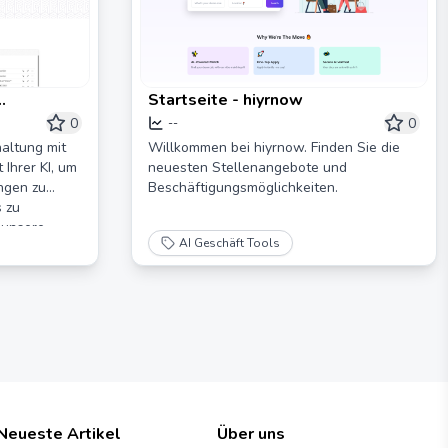
Startseite - hiyrnow
gen | KI-
0
0
--
haltung mit
Willkommen bei hiyrnow. Finden Sie die
 Ihrer KI, um
neuesten Stellenangebote und
ngen zu
Beschäftigungsmöglichkeiten.
 zu
t unsere
AI Geschäft Tools
Neueste Artikel
Über uns