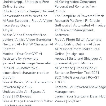
Undress.App - Undress ai Free
AI Kissing Video Generator:
Online Service
Personalized Romantic from
Poly.AI Chatbot - Deeper, Discreet
Photos
Conversations with Next-Gen
The Complete AI Powered Stock
AI Face Swapper - Free AI Video
Research Platform | FinChat.io
Face Swap Online
GetInvoice | Automated AI Invoice
XJoy AI
and Receipt Management
AI Kiss Video Generator Free
Software
edition | AI Kiss Video Generator
Free AI Photo Editor: Automate
Nextpart AI - NSFW Character AI
Photo Editing Online - AI Ease
Chatbot
AI Passport Photo Maker Free
Monica - Your ChatGPT AI
Online (no sign-up)
Assistant for Anywhere
Appaca | Build and Ship your AI-
Ipic.ai - Free Ai Image Generator
powered Apps in Minutes
Rubii AI - AI native two-
AI Sentence | Free Online AI
dimensional character creation
Sentence Rewriter Tool 2024
platform
SEO Title Generator | ROAST
Free AI Kissing Video Generator -
TOOLS
Powered by Vidu AI
Cerebro - AI-Powered Knowledg
Undetectable AI - Bypass AI
Management
(Free) | HIX Bypass
Launch Your Startup in Days, Not
Free AI Image Generator & Maker
Weeks | ShipFast
- No login required