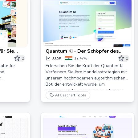
für Sie
Quantum KI - Der Schöpfer des
Quantenhandels
0
0
33.5K
12.47%
alte für
Erforschen Sie die Kraft der Quanten-KI
und
Verfeinern Sie Ihre Handelsstrategien mit
r
unserem hochmodernen algorithmischen
Bot, der entwickelt wurde, um
herausragende Leistungen zu erbringen.
AI Geschäft Tools