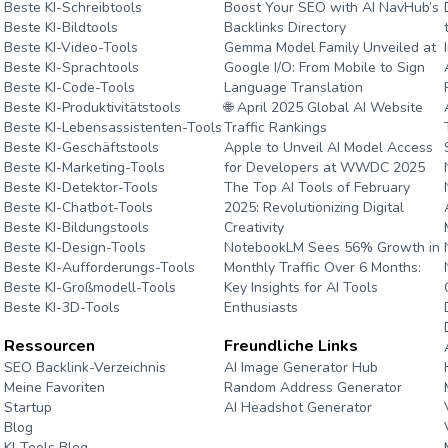
Beste KI-Schreibtools
Boost Your SEO with AI NavHub’s
Beste KI-Bildtools
Backlinks Directory
Beste KI-Video-Tools
Gemma Model Family Unveiled at
Beste KI-Sprachtools
Google I/O: From Mobile to Sign
Beste KI-Code-Tools
Language Translation
Beste KI-Produktivitätstools
🌐 April 2025 Global AI Website
Beste KI-Lebensassistenten-Tools
Traffic Rankings
Beste KI-Geschäftstools
Apple to Unveil AI Model Access
Beste KI-Marketing-Tools
for Developers at WWDC 2025
Beste KI-Detektor-Tools
The Top AI Tools of February
Beste KI-Chatbot-Tools
2025: Revolutionizing Digital
Beste KI-Bildungstools
Creativity
Beste KI-Design-Tools
NotebookLM Sees 56% Growth in
Beste KI-Aufforderungs-Tools
Monthly Traffic Over 6 Months:
Beste KI-Großmodell-Tools
Key Insights for AI Tools
Beste KI-3D-Tools
Enthusiasts
Ressourcen
Freundliche Links
e
SEO Backlink-Verzeichnis
AI Image Generator Hub
Meine Favoriten
Random Address Generator
Startup
AI Headshot Generator
Blog
Marathon Pace Chart
KI-Tools Blog