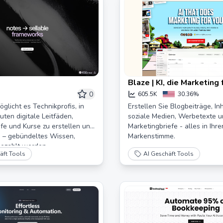
Blaze | KI, die Marketing 
macht
0
605.5K
30.36%
glicht es Technikprofis, in
Erstellen Sie Blogbeiträge, Inh
ten digitale Leitfäden,
soziale Medien, Werbetexte 
fe und Kurse zu erstellen und
Marketingbriefe - alles in Ihre
n – gebündeltes Wissen,
Markenstimme.
bezahlt werden.
äft Tools
AI Geschäft Tools