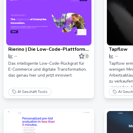
Rierino | Die Low-Code-Plattform
Tapflow
für digitale Innovation
0
--
--
Das intelligente Low-Code-Rückgrat für
Tapflow ermö
E-Commerce und digitale Transformation,
wenigen Minu
das genau hier und jetzt innoviert.
Arbeitsabläu
zu verkaufe
versenden, 
AI Geschäft Tools
AI Gesch