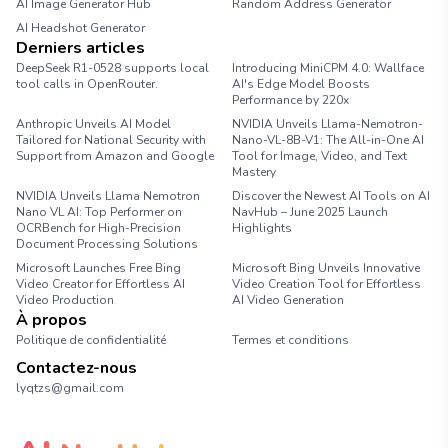
AI Image Generator Hub
Random Address Generator
AI Headshot Generator
Marathon Pace Chart
Derniers articles
DeepSeek R1-0528 supports local
Introducing MiniCPM 4.0: Wallface
tool calls in OpenRouter.
AI's Edge Model Boosts
Performance by 220x
Anthropic Unveils AI Model
NVIDIA Unveils Llama-Nemotron-
Tailored for National Security with
Nano-VL-8B-V1: The All-in-One AI
Support from Amazon and Google
Tool for Image, Video, and Text
Mastery
NVIDIA Unveils Llama Nemotron
Discover the Newest AI Tools on AI
Nano VL AI: Top Performer on
NavHub – June 2025 Launch
OCRBench for High-Precision
Highlights
Document Processing Solutions
Microsoft Launches Free Bing
Microsoft Bing Unveils Innovative
Video Creator for Effortless AI
Video Creation Tool for Effortless
Video Production
AI Video Generation
À propos
Politique de confidentialité
Termes et conditions
Contactez-nous
lyqtzs@gmail.com