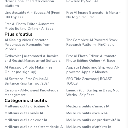
dimensional character creation
Powered by Vidu AI
platform
Undetectable AI - Bypass AI (Free) |
Free AI Image Generator & Maker -
HIX Bypass
No login required
Free AI Photo Editor: Automate
Photo Editing Online - AI Ease
Plus d’outils
AI Kissing Video Generator:
The Complete AI Powered Stock
Personalized Romantic from
Research Platform | FinChat.io
Photos
GetInvoice | Automated AI Invoice
Free AI Photo Editor: Automate
and Receipt Management Software
Photo Editing Online - AI Ease
AI Passport Photo Maker Free
Appaca | Build and Ship your AI-
Online (no sign-up)
powered Apps in Minutes
AI Sentence | Free Online AI
SEO Title Generator | ROAST
Sentence Rewriter Tool 2024
TOOLS
Cerebro - AI-Powered Knowledge
Launch Your Startup in Days, Not
Management
Weeks | ShipFast
Catégories d’outils
Meilleurs outils d'écriture IA
Meilleurs outils d'image IA
Meilleurs outils vidéo IA
Meilleurs outils vocaux IA
Meilleurs outils de code IA
Meilleurs outils de productivité IA
Meilleurs outils d'assistant de vie IA
Meilleurs outils d'affaires IA