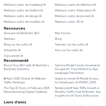
Meilleurs outils de marketing IA
Meilleurs outils de détection IA
Meilleurs outils de chatbot IA
Meilleurs outils d'éducation IA
Meilleurs outils de design IA
Meilleurs outils de prompt IA
Meilleurs outils de modèles IA
Meilleurs outils 3D IA
Ressources
Annuaire de Backlinks SEO
Mes Favoris
Startups
Blog
Blog sur les outils IA
Tutoriels sur les outils IA
Actualités IA
Avis sur les outils IA
Classement IA
Recommandé
Boost Your SEO with AI NavHub’s
Gemma Model Family Unveiled at
Backlinks Directory
Google I/O: From Mobile to Sign
Language Translation
🌐 April 2025 Global AI Website
Apple to Unveil AI Model Access
Traffic Rankings
for Developers at WWDC 2025
The Top AI Tools of February 2025:
NotebookLM Sees 56% Growth in
Revolutionizing Digital Creativity
Monthly Traffic Over 6 Months: Key
Insights for AI Tools Enthusiasts
Liens d'amis