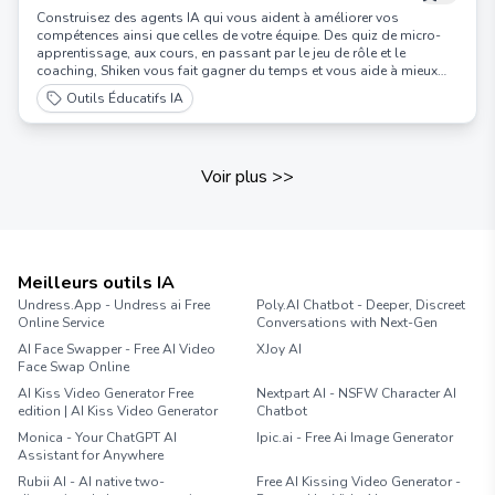
Construisez des agents IA qui vous aident à améliorer vos
compétences ainsi que celles de votre équipe. Des quiz de micro-
apprentissage, aux cours, en passant par le jeu de rôle et le
coaching, Shiken vous fait gagner du temps et vous aide à mieux
performer.
Outils Éducatifs IA
Voir plus
>>
Meilleurs outils IA
Undress.App - Undress ai Free
Poly.AI Chatbot - Deeper, Discreet
Online Service
Conversations with Next-Gen
AI Face Swapper - Free AI Video
XJoy AI
Face Swap Online
AI Kiss Video Generator Free
Nextpart AI - NSFW Character AI
edition | AI Kiss Video Generator
Chatbot
Monica - Your ChatGPT AI
Ipic.ai - Free Ai Image Generator
Assistant for Anywhere
Rubii AI - AI native two-
Free AI Kissing Video Generator -