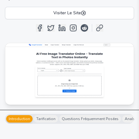
Visiter Le Site
Introduction
Tarification
Questions Fréquemment Posées
Analyse 