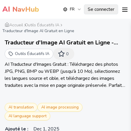
AI
NavHub
Se connecter
FR
me
Accueil
Outils Éducatifs IA
Traducteur d'Image AI Gratuit en Ligne
Traducteur d'Image AI Gratuit en Ligne -
Traduisez le Texte dans les Photos
Outils Éducatifs IA
0
Instantanément | ImageTranslator
AI Traducteur d'Images Gratuit : Téléchargez des photos
JPG, PNG, BMP ou WEBP (jusqu'à 10 Mo), sélectionnez
les langues source et cible, et téléchargez des images
traduites avec la mise en page originale préservée. Parfait
pour les voyageurs lisant des panneaux étrangers, les
étudiants étudiant des documents multilingues, ou les
entreprises localisant des visuels. Traduction de texte OCR
AI translation
AI image processing
sans effort !
AI language support
Ajouté le
:
Dec 1, 2025