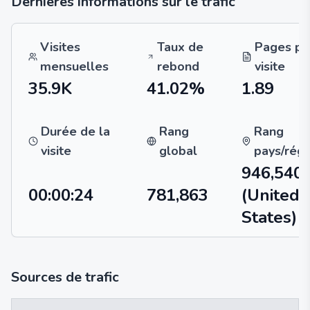
Dernières informations sur le trafic
Visites
Taux de
Pages pa
mensuelles
rebond
visite
35.9K
41.02%
1.89
Durée de la
Rang
Rang
visite
global
pays/régi
946,540
00:00:24
781,863
(United
States)
Sources de trafic