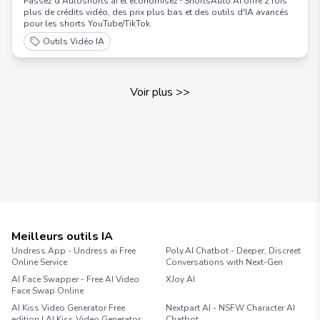
Passez d'Autoshorts.ai et économisez ! ShortsAuto AI offre 2 fois
plus de crédits vidéo, des prix plus bas et des outils d'IA avancés
pour les shorts YouTube/TikTok.
Outils Vidéo IA
Voir plus
>>
Meilleurs outils IA
Undress.App - Undress ai Free
Poly.AI Chatbot - Deeper, Discreet
Online Service
Conversations with Next-Gen
AI Face Swapper - Free AI Video
XJoy AI
Face Swap Online
AI Kiss Video Generator Free
Nextpart AI - NSFW Character AI
edition | AI Kiss Video Generator
Chatbot