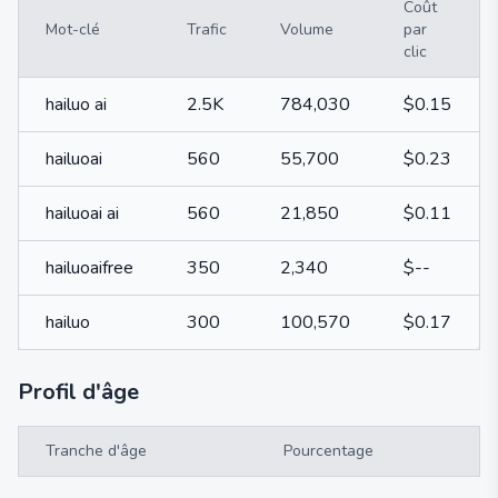
Coût
Mot-clé
Trafic
Volume
par
clic
hailuo ai
2.5K
784,030
$0.15
hailuoai
560
55,700
$0.23
hailuoai ai
560
21,850
$0.11
hailuoaifree
350
2,340
$--
hailuo
300
100,570
$0.17
Profil d'âge
Tranche d'âge
Pourcentage