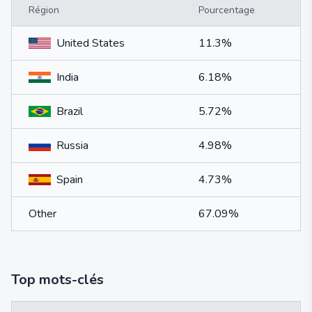
Région
Pourcentage
United States
11.3%
India
6.18%
Brazil
5.72%
Russia
4.98%
Spain
4.73%
Other
67.09%
Top mots-clés