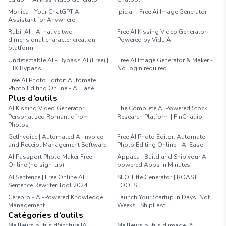
Monica - Your ChatGPT AI
Ipic.ai - Free Ai Image Generator
Assistant for Anywhere
Rubii AI - AI native two-
Free AI Kissing Video Generator -
dimensional character creation
Powered by Vidu AI
platform
Undetectable AI - Bypass AI (Free) |
Free AI Image Generator & Maker -
HIX Bypass
No login required
Free AI Photo Editor: Automate
Photo Editing Online - AI Ease
Plus d’outils
AI Kissing Video Generator:
The Complete AI Powered Stock
Personalized Romantic from
Research Platform | FinChat.io
Photos
GetInvoice | Automated AI Invoice
Free AI Photo Editor: Automate
and Receipt Management Software
Photo Editing Online - AI Ease
AI Passport Photo Maker Free
Appaca | Build and Ship your AI-
Online (no sign-up)
powered Apps in Minutes
AI Sentence | Free Online AI
SEO Title Generator | ROAST
Sentence Rewriter Tool 2024
TOOLS
Cerebro - AI-Powered Knowledge
Launch Your Startup in Days, Not
Management
Weeks | ShipFast
Catégories d’outils
Meilleurs outils d'écriture IA
Meilleurs outils d'image IA