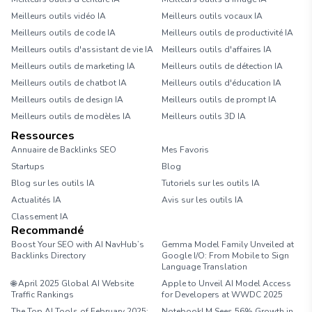
Meilleurs outils vidéo IA
Meilleurs outils vocaux IA
Meilleurs outils de code IA
Meilleurs outils de productivité IA
Meilleurs outils d'assistant de vie IA
Meilleurs outils d'affaires IA
Meilleurs outils de marketing IA
Meilleurs outils de détection IA
Meilleurs outils de chatbot IA
Meilleurs outils d'éducation IA
Meilleurs outils de design IA
Meilleurs outils de prompt IA
Meilleurs outils de modèles IA
Meilleurs outils 3D IA
Ressources
Annuaire de Backlinks SEO
Mes Favoris
Startups
Blog
Blog sur les outils IA
Tutoriels sur les outils IA
Actualités IA
Avis sur les outils IA
Classement IA
Recommandé
Boost Your SEO with AI NavHub’s
Gemma Model Family Unveiled at
Backlinks Directory
Google I/O: From Mobile to Sign
Language Translation
🌐 April 2025 Global AI Website
Apple to Unveil AI Model Access
Traffic Rankings
for Developers at WWDC 2025
The Top AI Tools of February 2025:
NotebookLM Sees 56% Growth in