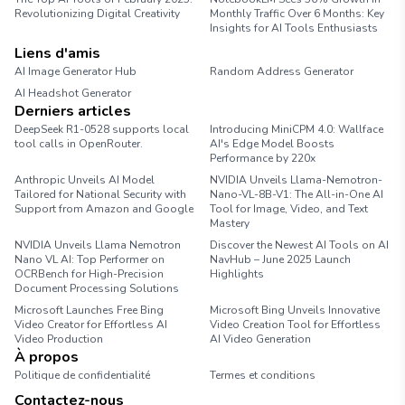
Revolutionizing Digital Creativity
Monthly Traffic Over 6 Months: Key
Insights for AI Tools Enthusiasts
Liens d'amis
AI Image Generator Hub
Random Address Generator
AI Headshot Generator
Marathon Pace Chart
Derniers articles
DeepSeek R1-0528 supports local
Introducing MiniCPM 4.0: Wallface
tool calls in OpenRouter.
AI's Edge Model Boosts
Performance by 220x
Anthropic Unveils AI Model
NVIDIA Unveils Llama-Nemotron-
Tailored for National Security with
Nano-VL-8B-V1: The All-in-One AI
Support from Amazon and Google
Tool for Image, Video, and Text
Mastery
NVIDIA Unveils Llama Nemotron
Discover the Newest AI Tools on AI
Nano VL AI: Top Performer on
NavHub – June 2025 Launch
OCRBench for High-Precision
Highlights
Document Processing Solutions
Microsoft Launches Free Bing
Microsoft Bing Unveils Innovative
Video Creator for Effortless AI
Video Creation Tool for Effortless
Video Production
AI Video Generation
À propos
Politique de confidentialité
Termes et conditions
Contactez-nous