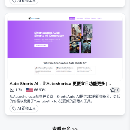
AI 视频工具
Auto Shorts AI - 比Autoshorts.ai更便宜且功能更多 |
ShortsAuto
0
1.7K
66.93%
从Autoshorts.ai切换并节省！ShortsAuto AI提供2倍的视频积分、更低
的价格以及用于YouTube/TikTok短视频的高级AI工具。
AI 视频工具
查看更多
>>