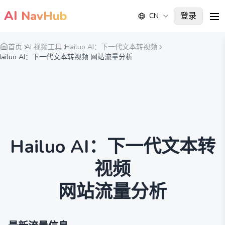
AI
NavHub
登录
CN
me
首页
AI 视频工具
Hailuo AI：下一代文本转视频
Hailuo AI：下一代文本转视频 网站流量分析
Hailuo AI：下一代文本转
视频
网站流量分析