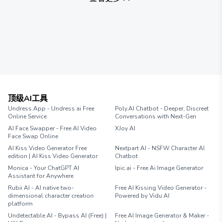
顶级AI工具
Undress.App - Undress ai Free
Poly.AI Chatbot - Deeper, Discreet
Online Service
Conversations with Next-Gen
AI Face Swapper - Free AI Video
XJoy AI
Face Swap Online
AI Kiss Video Generator Free
Nextpart AI - NSFW Character AI
edition | AI Kiss Video Generator
Chatbot
Monica - Your ChatGPT AI
Ipic.ai - Free Ai Image Generator
Assistant for Anywhere
Rubii AI - AI native two-
Free AI Kissing Video Generator -
dimensional character creation
Powered by Vidu AI
platform
Undetectable AI - Bypass AI (Free) |
Free AI Image Generator & Maker -