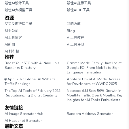
最佳AI设计工具
最佳AI提示工具
最佳AI大模型工具
最佳AI 3D工具
资源
SEO反向链接目录
我的收藏
创业公司
Blog
AI工具博客
AI工具教程
AI新闻
AI工具评测
AI 排行榜
推荐
Boost Your SEO with AI NavHub’s
Gemma Model Family Unveiled at
Backlinks Directory
Google I/O: From Mobile to Sign
Language Translation
🌐 April 2025 Global AI Website
Apple to Unveil AI Model Access
Traffic Rankings
for Developers at WWDC 2025
The Top AI Tools of February 2025:
NotebookLM Sees 56% Growth in
Revolutionizing Digital Creativity
Monthly Traffic Over 6 Months: Key
Insights for AI Tools Enthusiasts
友情链接
AI Image Generator Hub
Random Address Generator
AI Headshot Generator
Marathon Pace Chart
最新文章