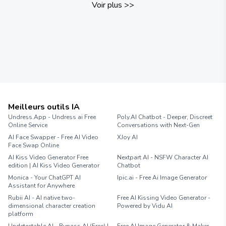
Voir plus
>>
Meilleurs outils IA
Undress.App - Undress ai Free
Poly.AI Chatbot - Deeper, Discreet
Online Service
Conversations with Next-Gen
AI Face Swapper - Free AI Video
XJoy AI
Face Swap Online
AI Kiss Video Generator Free
Nextpart AI - NSFW Character AI
edition | AI Kiss Video Generator
Chatbot
Monica - Your ChatGPT AI
Ipic.ai - Free Ai Image Generator
Assistant for Anywhere
Rubii AI - AI native two-
Free AI Kissing Video Generator -
dimensional character creation
Powered by Vidu AI
platform