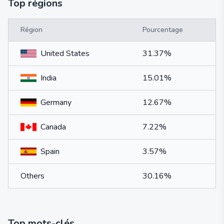
Top régions
Région
Pourcentage
United States
31.37%
India
15.01%
Germany
12.67%
Canada
7.22%
Spain
3.57%
Others
30.16%
Top mots-clés