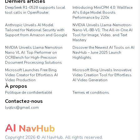
Derniers articles
DeepSeek R1-0528 supports local
Introducing MiniCPM 4.0: Wallface
tool calls in OpenRouter.
AI's Edge Model Boosts
Performance by 220x
Anthropic Unveils AI Model
NVIDIA Unveils Llama-Nemotron-
Tailored for National Security with
Nano-VL-8B-V1: The All-in-One AI
Support from Amazon and Google
Tool for Image, Video, and Text
Mastery
NVIDIA Unveils Llama Nemotron
Discover the Newest AI Tools on AI
Nano VL AI: Top Performer on
NavHub – June 2025 Launch
OCRBench for High-Precision
Highlights
Document Processing Solutions
Microsoft Launches Free Bing
Microsoft Bing Unveils Innovative
Video Creator for Effortless AI
Video Creation Tool for Effortless
Video Production
AI Video Generation
À propos
Politique de confidentialité
Termes et conditions
Contactez-nous
lyqtzs@gmail.com
AI
NavHub
Copyright
2026
© AI NavHub. All rights reserved.