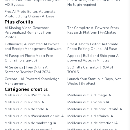
Undetectable AI - Bypass AI (Free) |
Free AI Image Generator & Maker -
HIX Bypass
No login required
Free AI Photo Editor: Automate
Photo Editing Online - AI Ease
Plus d’outils
AI Kissing Video Generator:
The Complete AI Powered Stock
Personalized Romantic from
Research Platform | FinChat.io
Photos
GetInvoice | Automated AI Invoice
Free AI Photo Editor: Automate
and Receipt Management Software
Photo Editing Online - AI Ease
AI Passport Photo Maker Free
Appaca | Build and Ship your AI-
Online (no sign-up)
powered Apps in Minutes
AI Sentence | Free Online AI
SEO Title Generator | ROAST
Sentence Rewriter Tool 2024
TOOLS
Cerebro - AI-Powered Knowledge
Launch Your Startup in Days, Not
Management
Weeks | ShipFast
Catégories d’outils
Meilleurs outils d'écriture IA
Meilleurs outils d'image IA
Meilleurs outils vidéo IA
Meilleurs outils vocaux IA
Meilleurs outils de code IA
Meilleurs outils de productivité IA
Meilleurs outils d'assistant de vie IA
Meilleurs outils d'affaires IA
Meilleurs outils de marketing IA
Meilleurs outils de détection IA