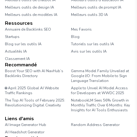
Meilleurs outils de chatbot IA
Meilleurs outils d'éducation IA
Meilleurs outils de design IA
Meilleurs outils de prompt IA
Meilleurs outils de modèles IA
Meilleurs outils 3D IA
Ressources
Annuaire de Backlinks SEO
Mes Favoris
Startups
Blog
Blog sur les outils IA
Tutoriels sur les outils IA
Actualités IA
Avis sur les outils IA
Classement IA
Recommandé
Boost Your SEO with AI NavHub’s
Gemma Model Family Unveiled at
Backlinks Directory
Google I/O: From Mobile to Sign
Language Translation
🌐 April 2025 Global AI Website
Apple to Unveil AI Model Access
Traffic Rankings
for Developers at WWDC 2025
The Top AI Tools of February 2025:
NotebookLM Sees 56% Growth in
Revolutionizing Digital Creativity
Monthly Traffic Over 6 Months: Key
Insights for AI Tools Enthusiasts
Liens d'amis
AI Image Generator Hub
Random Address Generator
AI Headshot Generator
Marathon Pace Chart