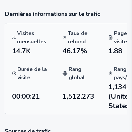
Dernières informations sur le trafic
Visites
Taux de
Pages 
mensuelles
rebond
visite
14.7K
46.17%
1.88
Durée de la
Rang
Rang
visite
global
pays/r
1,134,
00:00:21
1,512,273
(Unite
States)
Sources de trafic