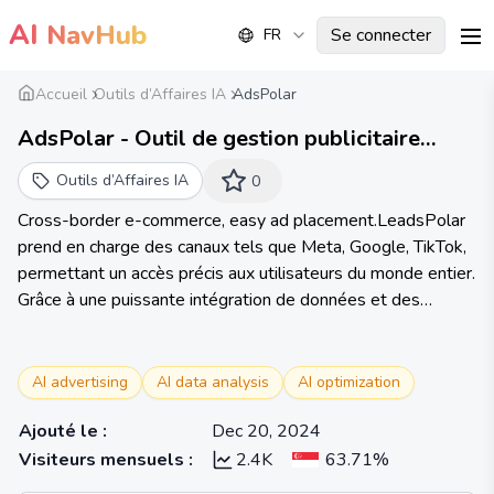
AI
NavHub
Se connecter
FR
me
Accueil
Outils d’Affaires IA
AdsPolar
AdsPolar - Outil de gestion publicitaire
intelligent tout-en-un｜Facilitez la diffusion
Outils d’Affaires IA
0
d'annonces sur Meta, Google, TikTok shop
Cross-border e-commerce, easy ad placement.LeadsPolar
pour le commerce électronique
prend en charge des canaux tels que Meta, Google, TikTok,
transfrontalier.
permettant un accès précis aux utilisateurs du monde entier.
Grâce à une puissante intégration de données et des
capacités d'analyse visuelle, nous aidons les vendeurs
transfrontaliers à évaluer rapidement le ROAS et à
identifier facilement les produits les plus vendus. Avec huit
AI advertising
AI data analysis
AI optimization
fonctionnalités, nous réduisons de 90 % les étapes de
Ajouté le
:
Dec 20, 2024
diffusion des annonces. L'assistant AI veille 24h/24 et 7j/7,
libérant ainsi considérablement l'énergie de l'équipe,
Visiteurs mensuels
:
2.4K
63.71%
doublant l'efficacité et facilitant les ventes.