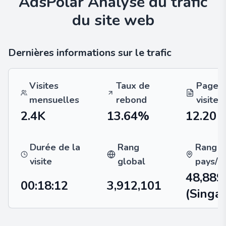
AdsPolar
Analyse du trafic
du site web
Dernières informations sur le trafic
Visites
Taux de
Pages 
mensuelles
rebond
visite
2.4K
13.64%
12.20
Durée de la
Rang
Rang
visite
global
pays/r
48,889
00:18:12
3,912,101
(Singa