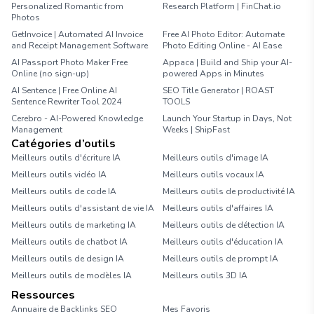
Personalized Romantic from
Research Platform | FinChat.io
Photos
GetInvoice | Automated AI Invoice
Free AI Photo Editor: Automate
and Receipt Management Software
Photo Editing Online - AI Ease
AI Passport Photo Maker Free
Appaca | Build and Ship your AI-
Online (no sign-up)
powered Apps in Minutes
AI Sentence | Free Online AI
SEO Title Generator | ROAST
Sentence Rewriter Tool 2024
TOOLS
Cerebro - AI-Powered Knowledge
Launch Your Startup in Days, Not
Management
Weeks | ShipFast
Catégories d’outils
Meilleurs outils d'écriture IA
Meilleurs outils d'image IA
Meilleurs outils vidéo IA
Meilleurs outils vocaux IA
Meilleurs outils de code IA
Meilleurs outils de productivité IA
Meilleurs outils d'assistant de vie IA
Meilleurs outils d'affaires IA
Meilleurs outils de marketing IA
Meilleurs outils de détection IA
Meilleurs outils de chatbot IA
Meilleurs outils d'éducation IA
Meilleurs outils de design IA
Meilleurs outils de prompt IA
Meilleurs outils de modèles IA
Meilleurs outils 3D IA
Ressources
Annuaire de Backlinks SEO
Mes Favoris