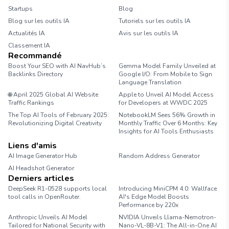
Startups
Blog
Blog sur les outils IA
Tutoriels sur les outils IA
Actualités IA
Avis sur les outils IA
Classement IA
Recommandé
Boost Your SEO with AI NavHub’s
Gemma Model Family Unveiled at
Backlinks Directory
Google I/O: From Mobile to Sign
Language Translation
🌐 April 2025 Global AI Website
Apple to Unveil AI Model Access
Traffic Rankings
for Developers at WWDC 2025
The Top AI Tools of February 2025:
NotebookLM Sees 56% Growth in
Revolutionizing Digital Creativity
Monthly Traffic Over 6 Months: Key
Insights for AI Tools Enthusiasts
Liens d'amis
AI Image Generator Hub
Random Address Generator
AI Headshot Generator
Marathon Pace Chart
Derniers articles
DeepSeek R1-0528 supports local
Introducing MiniCPM 4.0: Wallface
tool calls in OpenRouter.
AI's Edge Model Boosts
Performance by 220x
Anthropic Unveils AI Model
NVIDIA Unveils Llama-Nemotron-
Tailored for National Security with
Nano-VL-8B-V1: The All-in-One AI