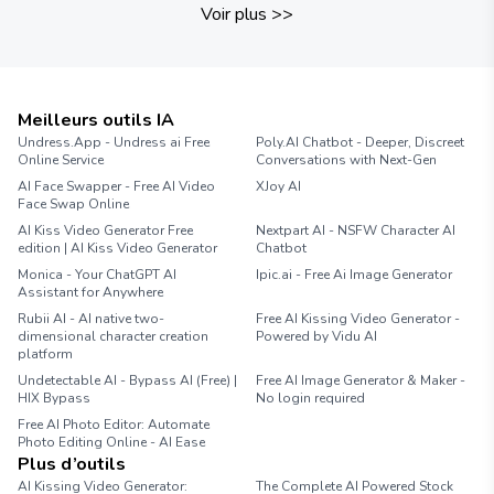
Voir plus
>>
Meilleurs outils IA
Undress.App - Undress ai Free
Poly.AI Chatbot - Deeper, Discreet
Online Service
Conversations with Next-Gen
AI Face Swapper - Free AI Video
XJoy AI
Face Swap Online
AI Kiss Video Generator Free
Nextpart AI - NSFW Character AI
edition | AI Kiss Video Generator
Chatbot
Monica - Your ChatGPT AI
Ipic.ai - Free Ai Image Generator
Assistant for Anywhere
Rubii AI - AI native two-
Free AI Kissing Video Generator -
dimensional character creation
Powered by Vidu AI
platform
Undetectable AI - Bypass AI (Free) |
Free AI Image Generator & Maker -
HIX Bypass
No login required
Free AI Photo Editor: Automate
Photo Editing Online - AI Ease
Plus d’outils
AI Kissing Video Generator:
The Complete AI Powered Stock