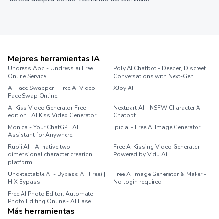
Mejores herramientas IA
Undress.App - Undress ai Free
Poly.AI Chatbot - Deeper, Discreet
Online Service
Conversations with Next-Gen
AI Face Swapper - Free AI Video
XJoy AI
Face Swap Online
AI Kiss Video Generator Free
Nextpart AI - NSFW Character AI
edition | AI Kiss Video Generator
Chatbot
Monica - Your ChatGPT AI
Ipic.ai - Free Ai Image Generator
Assistant for Anywhere
Rubii AI - AI native two-
Free AI Kissing Video Generator -
dimensional character creation
Powered by Vidu AI
platform
Undetectable AI - Bypass AI (Free) |
Free AI Image Generator & Maker -
HIX Bypass
No login required
Free AI Photo Editor: Automate
Photo Editing Online - AI Ease
Más herramientas