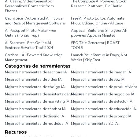
AI Kissing Video Generator:
The Complete AI Powered Stock
Personalized Romantic from
Research Platform | FinChat.io
Photos
GetInvoice | Automated AI Invoice
Free AI Photo Editor: Automate
and Receipt Management Software
Photo Editing Online - AI Ease
AI Passport Photo Maker Free
Appaca | Build and Ship your AI-
Online (no sign-up)
powered Apps in Minutes
AI Sentence | Free Online AI
SEO Title Generator | ROAST
Sentence Rewriter Tool 2024
TOOLS
Cerebro - AI-Powered Knowledge
Launch Your Startup in Days, Not
Management
Weeks | ShipFast
Categorías de herramientas
Mejores herramientas de escritura IA
Mejores herramientas de imagen IA
Mejores herramientas de video IA
Mejores herramientas de voz IA
Mejores herramientas de código IA
Mejores herramientas de productivida
Mejores herramientas de asistente de vida IA
Mejores herramientas de negocios IA
Mejores herramientas de marketing IA
Mejores herramientas de detector IA
Mejores herramientas de chatbot IA
Mejores herramientas de educación IA
Mejores herramientas de diseño IA
Mejores herramientas de prompt IA
Mejores herramientas de modelos IA
Mejores herramientas 3D IA
Recursos