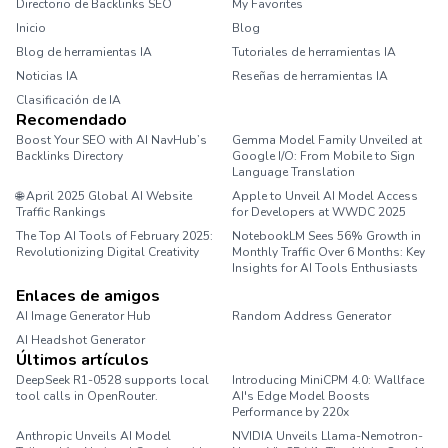
Directorio de Backlinks SEO
My Favorites
Inicio
Blog
Blog de herramientas IA
Tutoriales de herramientas IA
Noticias IA
Reseñas de herramientas IA
Clasificación de IA
Recomendado
Boost Your SEO with AI NavHub’s
Gemma Model Family Unveiled at
Backlinks Directory
Google I/O: From Mobile to Sign
Language Translation
🌐 April 2025 Global AI Website
Apple to Unveil AI Model Access
Traffic Rankings
for Developers at WWDC 2025
The Top AI Tools of February 2025:
NotebookLM Sees 56% Growth in
Revolutionizing Digital Creativity
Monthly Traffic Over 6 Months: Key
Insights for AI Tools Enthusiasts
Enlaces de amigos
AI Image Generator Hub
Random Address Generator
AI Headshot Generator
Marathon Pace Chart
Últimos artículos
DeepSeek R1-0528 supports local
Introducing MiniCPM 4.0: Wallface
tool calls in OpenRouter.
AI's Edge Model Boosts
Performance by 220x
Anthropic Unveils AI Model
NVIDIA Unveils Llama-Nemotron-