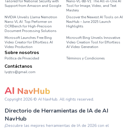
Tailored for National Security with
Nano-VL-8B-V1: The All-in-One AI
Support from Amazon and Google
Tool for Image, Video, and Text
Mastery
NVIDIA Unveils Llama Nemotron
Discover the Newest AI Tools on AI
Nano VL AI: Top Performer on
NavHub – June 2025 Launch
OCRBench for High-Precision
Highlights
Document Processing Solutions
Microsoft Launches Free Bing
Microsoft Bing Unveils Innovative
Video Creator for Effortless AI
Video Creation Tool for Effortless
Video Production
AI Video Generation
Sobre nosotros
Política de Privacidad
Términos y Condiciones
Contáctanos
lyqtzs@gmail.com
AI
NavHub
Copyright
2026
© AI NavHub. All rights reserved.
Directorio de Herramientas de IA de AI
NavHub
¡Descubre las mejores herramientas de IA de 2026 con el