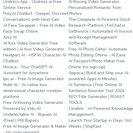
Undress.App - Undress ai Free
AI Kissing Video Generator:
Online Service
Personalized Romantic from
Poly.AI Chatbot - Deeper, Discreet
Photos
Conversations with Next-Gen
The Complete AI Powered Stock
AI Face Swapper - Free AI Video
Research Platform | FinChat.io
Face Swap Online
GetInvoice | Automated AI Invoice
XJoy AI
and Receipt Management
AI Kiss Video Generator Free
Software
edition | AI Kiss Video Generator
Free AI Photo Editor: Automate
Nextpart AI - NSFW Character AI
Photo Editing Online - AI Ease
Chatbot
AI Passport Photo Maker Free
Monica - Your ChatGPT AI
Online (no sign-up)
Assistant for Anywhere
Appaca | Build and Ship your AI-
Ipic.ai - Free Ai Image Generator
powered Apps in Minutes
Rubii AI - AI native two-
AI Sentence | Free Online AI
dimensional character creation
Sentence Rewriter Tool 2024
platform
SEO Title Generator | ROAST
Free AI Kissing Video Generator -
TOOLS
Powered by Vidu AI
Cerebro - AI-Powered Knowledg
Undetectable AI - Bypass AI
Management
(Free) | HIX Bypass
Launch Your Startup in Days, Not
Free AI Image Generator & Maker
Weeks | ShipFast
- No login required