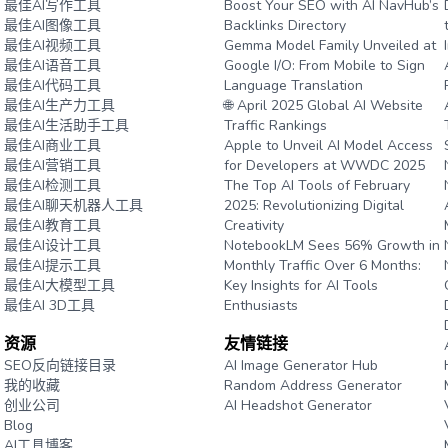
最佳AI写作工具
Boost Your SEO with AI NavHub’s
最佳AI图像工具
Backlinks Directory
最佳AI视频工具
Gemma Model Family Unveiled at
最佳AI语音工具
Google I/O: From Mobile to Sign
最佳AI代码工具
Language Translation
最佳AI生产力工具
🌐 April 2025 Global AI Website
最佳AI生活助手工具
Traffic Rankings
最佳AI商业工具
Apple to Unveil AI Model Access
最佳AI营销工具
for Developers at WWDC 2025
最佳AI检测工具
The Top AI Tools of February
最佳AI聊天机器人工具
2025: Revolutionizing Digital
最佳AI教育工具
Creativity
最佳AI设计工具
NotebookLM Sees 56% Growth in
最佳AI提示工具
Monthly Traffic Over 6 Months:
最佳AI大模型工具
Key Insights for AI Tools
最佳AI 3D工具
Enthusiasts
资源
友情链接
e
SEO反向链接目录
AI Image Generator Hub
我的收藏
Random Address Generator
创业公司
AI Headshot Generator
Blog
Marathon Pace Chart
AI工具博客