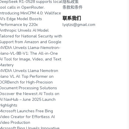
DeepSeek R1-0528 supports local
隐私政策
tool calls in OpenRouter.
条款和条件
Introducing MiniCPM 4.0: Wallface
联系我们
AI's Edge Model Boosts
Performance by 220x
lyqtzs@gmail.com
Anthropic Unveils AI Model
Tailored for National Security with
Support from Amazon and Google
NVIDIA Unveils Llama-Nemotron-
Nano-VL-8B-V1: The All-in-One
AI Tool for Image, Video, and Text
Mastery
NVIDIA Unveils Llama Nemotron
Nano VL AI: Top Performer on
OCRBench for High-Precision
Document Processing Solutions
Discover the Newest AI Tools on
AI NavHub – June 2025 Launch
Highlights
Microsoft Launches Free Bing
Video Creator for Effortless AI
Video Production
Microsoft Bing Unveils Innovative