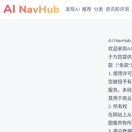
AI
NavHub
发现AI
推荐
分类
资讯和评测
AI Nav
欢迎来到AI 
于为您提供
款（"条款
1. 使用许可
您被授予有
服务。未经
其用于商业
2. 所有权
在网站上从
图像声称所
3. 用户数