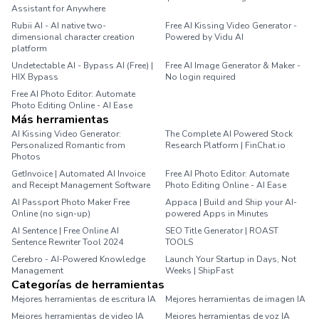
Assistant for Anywhere
Rubii AI - AI native two-
Free AI Kissing Video Generator -
dimensional character creation
Powered by Vidu AI
platform
Undetectable AI - Bypass AI (Free) |
Free AI Image Generator & Maker -
HIX Bypass
No login required
Free AI Photo Editor: Automate
Photo Editing Online - AI Ease
Más herramientas
AI Kissing Video Generator:
The Complete AI Powered Stock
Personalized Romantic from
Research Platform | FinChat.io
Photos
GetInvoice | Automated AI Invoice
Free AI Photo Editor: Automate
and Receipt Management Software
Photo Editing Online - AI Ease
AI Passport Photo Maker Free
Appaca | Build and Ship your AI-
Online (no sign-up)
powered Apps in Minutes
AI Sentence | Free Online AI
SEO Title Generator | ROAST
Sentence Rewriter Tool 2024
TOOLS
Cerebro - AI-Powered Knowledge
Launch Your Startup in Days, Not
Management
Weeks | ShipFast
Categorías de herramientas
Mejores herramientas de escritura IA
Mejores herramientas de imagen IA
Mejores herramientas de video IA
Mejores herramientas de voz IA