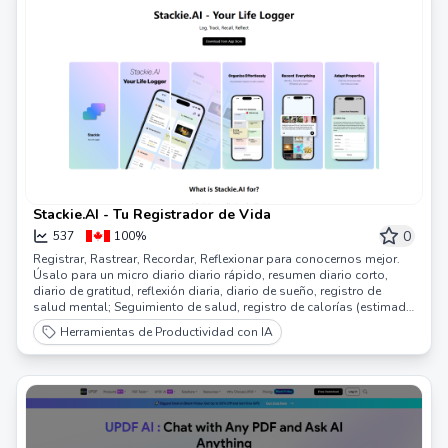
Stackie.AI - Tu Registrador de Vida
0
537
100%
Registrar, Rastrear, Recordar, Reflexionar para conocernos mejor.
Úsalo para un micro diario diario rápido, resumen diario corto,
diario de gratitud, reflexión diaria, diario de sueño, registro de
salud mental; Seguimiento de salud, registro de calorías (estimado
por IA), seguimiento del consumo de cafeína, monitoreo de la
Herramientas de Productividad con IA
ingesta de azúcar; Gestión de información, organización del
armario, comparación de productos; Aprendizaje asistido por IA,
anota palabras en español y deja que Stackie.AI explique como tu
profesor, escribe preguntas y deja que Stackie.AI responda como tu
amigo.