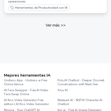
operaciones.
Herramientas de Productividad con IA
Ver más
>>
Mejores herramientas IA
Undress.App - Undress ai Free
Poly.AI Chatbot - Deeper, Discreet
Online Service
Conversations with Next-Gen
AI Face Swapper - Free AI Video
XJoy AI
Face Swap Online
AI Kiss Video Generator Free
Nextpart AI - NSFW Character AI
edition | AI Kiss Video Generator
Chatbot
Monica - Your ChatGPT AI
Ipic.ai - Free Ai Image Generator