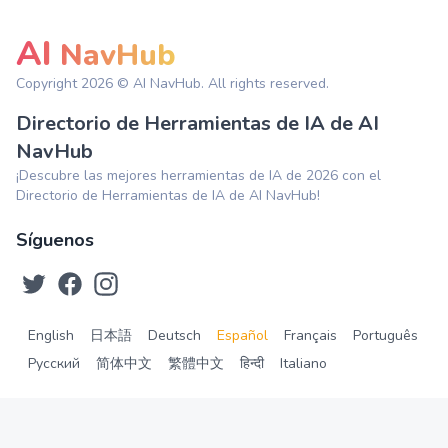
AI
NavHub
Copyright
2026
© AI NavHub. All rights reserved.
Directorio de Herramientas de IA de AI
NavHub
¡Descubre las mejores herramientas de IA de 2026 con el
Directorio de Herramientas de IA de AI NavHub!
Síguenos
English
日本語
Deutsch
Español
Français
Português
Русский
简体中文
繁體中文
हिन्दी
Italiano