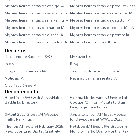
Mejores herramientas de código IA
Mejores herramientas de productivida
Mejores herramientas de asistente de vida IA
Mejores herramientas de negocios IA
Mejores herramientas de marketing IA
Mejores herramientas de detector IA
Mejores herramientas de chatbot IA
Mejores herramientas de educación IA
Mejores herramientas de diseño IA
Mejores herramientas de prompt IA
Mejores herramientas de modelos IA
Mejores herramientas 3D IA
Recursos
Directorio de Backlinks SEO
My Favorites
Inicio
Blog
Blog de herramientas IA
Tutoriales de herramientas IA
Noticias IA
Reseñas de herramientas IA
Clasificación de IA
Recomendado
Boost Your SEO with AI NavHub’s
Gemma Model Family Unveiled at
Backlinks Directory
Google I/O: From Mobile to Sign
Language Translation
🌐 April 2025 Global AI Website
Apple to Unveil AI Model Access
Traffic Rankings
for Developers at WWDC 2025
The Top AI Tools of February 2025:
NotebookLM Sees 56% Growth in
Revolutionizing Digital Creativity
Monthly Traffic Over 6 Months: Key