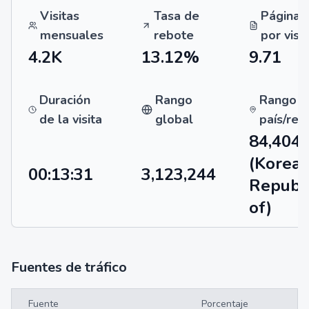
Visitas
Tasa de
Páginas
mensuales
rebote
por visit
4.2K
13.12%
9.71
Duración
Rango
Rango p
de la visita
global
país/reg
84,404
(Korea,
00:13:31
3,123,244
Republ
of)
Fuentes de tráfico
Fuente
Porcentaje