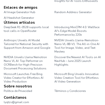
Insights for AI Tools Enthusiasts
Enlaces de amigos
AI Image Generator Hub
Random Address Generator
AI Headshot Generator
Marathon Pace Chart
Últimos artículos
DeepSeek R1-0528 supports local
Introducing MiniCPM 4.0: Wallface
tool calls in OpenRouter.
AI's Edge Model Boosts
Performance by 220x
Anthropic Unveils AI Model
NVIDIA Unveils Llama-Nemotron-
Tailored for National Security with
Nano-VL-8B-V1: The All-in-One AI
Support from Amazon and Google
Tool for Image, Video, and Text
Mastery
NVIDIA Unveils Llama Nemotron
Discover the Newest AI Tools on AI
Nano VL AI: Top Performer on
NavHub – June 2025 Launch
OCRBench for High-Precision
Highlights
Document Processing Solutions
Microsoft Launches Free Bing
Microsoft Bing Unveils Innovative
Video Creator for Effortless AI
Video Creation Tool for Effortless
Video Production
AI Video Generation
Sobre nosotros
Política de Privacidad
Términos y Condiciones
Contáctanos
lyqtzs@gmail.com