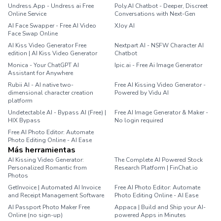
Undress.App - Undress ai Free
Poly.AI Chatbot - Deeper, Discreet
Online Service
Conversations with Next-Gen
AI Face Swapper - Free AI Video
XJoy AI
Face Swap Online
AI Kiss Video Generator Free
Nextpart AI - NSFW Character AI
edition | AI Kiss Video Generator
Chatbot
Monica - Your ChatGPT AI
Ipic.ai - Free Ai Image Generator
Assistant for Anywhere
Rubii AI - AI native two-
Free AI Kissing Video Generator -
dimensional character creation
Powered by Vidu AI
platform
Undetectable AI - Bypass AI (Free) |
Free AI Image Generator & Maker -
HIX Bypass
No login required
Free AI Photo Editor: Automate
Photo Editing Online - AI Ease
Más herramientas
AI Kissing Video Generator:
The Complete AI Powered Stock
Personalized Romantic from
Research Platform | FinChat.io
Photos
GetInvoice | Automated AI Invoice
Free AI Photo Editor: Automate
and Receipt Management Software
Photo Editing Online - AI Ease
AI Passport Photo Maker Free
Appaca | Build and Ship your AI-
Online (no sign-up)
powered Apps in Minutes