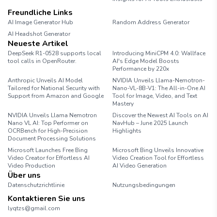
Freundliche Links
AI Image Generator Hub
Random Address Generator
AI Headshot Generator
Marathon Pace Chart
Neueste Artikel
DeepSeek R1-0528 supports local
Introducing MiniCPM 4.0: Wallface
tool calls in OpenRouter.
AI's Edge Model Boosts
Performance by 220x
Anthropic Unveils AI Model
NVIDIA Unveils Llama-Nemotron-
Tailored for National Security with
Nano-VL-8B-V1: The All-in-One AI
Support from Amazon and Google
Tool for Image, Video, and Text
Mastery
NVIDIA Unveils Llama Nemotron
Discover the Newest AI Tools on AI
Nano VL AI: Top Performer on
NavHub – June 2025 Launch
OCRBench for High-Precision
Highlights
Document Processing Solutions
Microsoft Launches Free Bing
Microsoft Bing Unveils Innovative
Video Creator for Effortless AI
Video Creation Tool for Effortless
Video Production
AI Video Generation
Über uns
Datenschutzrichtlinie
Nutzungsbedingungen
Kontaktieren Sie uns
lyqtzs@gmail.com