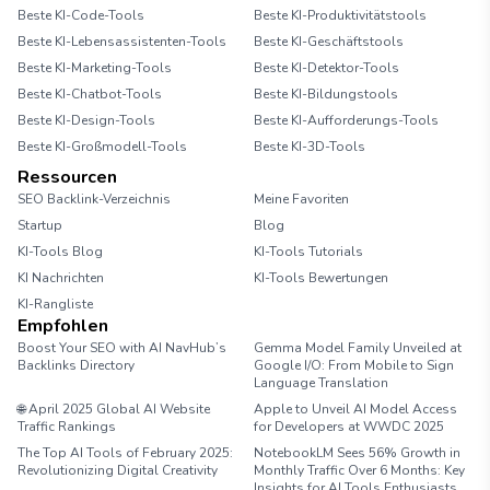
Beste KI-Code-Tools
Beste KI-Produktivitätstools
Beste KI-Lebensassistenten-Tools
Beste KI-Geschäftstools
Beste KI-Marketing-Tools
Beste KI-Detektor-Tools
Beste KI-Chatbot-Tools
Beste KI-Bildungstools
Beste KI-Design-Tools
Beste KI-Aufforderungs-Tools
Beste KI-Großmodell-Tools
Beste KI-3D-Tools
Ressourcen
SEO Backlink-Verzeichnis
Meine Favoriten
Startup
Blog
KI-Tools Blog
KI-Tools Tutorials
KI Nachrichten
KI-Tools Bewertungen
KI-Rangliste
Empfohlen
Boost Your SEO with AI NavHub’s
Gemma Model Family Unveiled at
Backlinks Directory
Google I/O: From Mobile to Sign
Language Translation
🌐 April 2025 Global AI Website
Apple to Unveil AI Model Access
Traffic Rankings
for Developers at WWDC 2025
The Top AI Tools of February 2025:
NotebookLM Sees 56% Growth in
Revolutionizing Digital Creativity
Monthly Traffic Over 6 Months: Key
Insights for AI Tools Enthusiasts