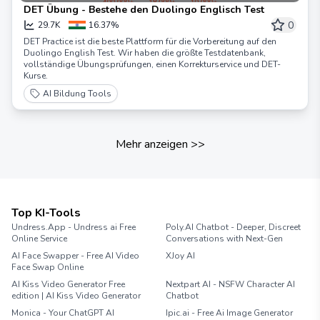
DET Übung - Bestehe den Duolingo Englisch Test
0
29.7K
16.37%
DET Practice ist die beste Plattform für die Vorbereitung auf den
Duolingo English Test. Wir haben die größte Testdatenbank,
vollständige Übungsprüfungen, einen Korrekturservice und DET-
Kurse.
AI Bildung Tools
Mehr anzeigen
>>
Top KI-Tools
Undress.App - Undress ai Free
Poly.AI Chatbot - Deeper, Discreet
Online Service
Conversations with Next-Gen
AI Face Swapper - Free AI Video
XJoy AI
Face Swap Online
AI Kiss Video Generator Free
Nextpart AI - NSFW Character AI
edition | AI Kiss Video Generator
Chatbot
Monica - Your ChatGPT AI
Ipic.ai - Free Ai Image Generator