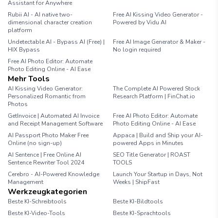
Assistant for Anywhere
Rubii AI - AI native two-
Free AI Kissing Video Generator -
dimensional character creation
Powered by Vidu AI
platform
Undetectable AI - Bypass AI (Free) |
Free AI Image Generator & Maker -
HIX Bypass
No login required
Free AI Photo Editor: Automate
Photo Editing Online - AI Ease
Mehr Tools
AI Kissing Video Generator:
The Complete AI Powered Stock
Personalized Romantic from
Research Platform | FinChat.io
Photos
GetInvoice | Automated AI Invoice
Free AI Photo Editor: Automate
and Receipt Management Software
Photo Editing Online - AI Ease
AI Passport Photo Maker Free
Appaca | Build and Ship your AI-
Online (no sign-up)
powered Apps in Minutes
AI Sentence | Free Online AI
SEO Title Generator | ROAST
Sentence Rewriter Tool 2024
TOOLS
Cerebro - AI-Powered Knowledge
Launch Your Startup in Days, Not
Management
Weeks | ShipFast
Werkzeugkategorien
Beste KI-Schreibtools
Beste KI-Bildtools
Beste KI-Video-Tools
Beste KI-Sprachtools