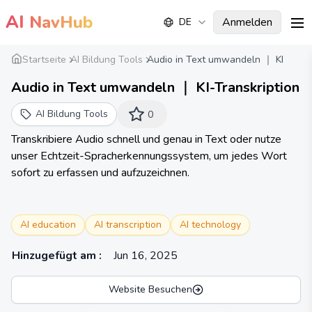
AI
NavHub
Anmelden
DE
me
Startseite
AI Bildung Tools
Audio in Text umwandeln ｜ KI
Audio in Text umwandeln ｜ KI-Transkription
AI Bildung Tools
0
Transkribiere Audio schnell und genau in Text oder nutze
unser Echtzeit-Spracherkennungssystem, um jedes Wort
sofort zu erfassen und aufzuzeichnen.
AI education
AI transcription
AI technology
Hinzugefügt am
:
Jun 16, 2025
Website Besuchen