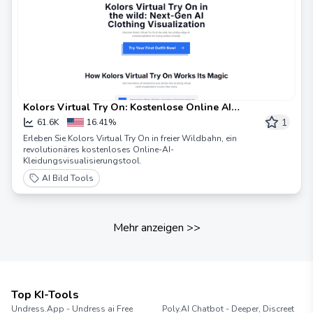
Kolors Virtual Try On: Kostenlose Online AI
Kleidungsvisualisierung
1
61.6K
16.41%
Erleben Sie Kolors Virtual Try On in freier Wildbahn, ein
revolutionäres kostenloses Online-AI-
Kleidungsvisualisierungstool.
AI Bild Tools
Mehr anzeigen
>>
Top KI-Tools
Undress.App - Undress ai Free
Poly.AI Chatbot - Deeper, Discreet