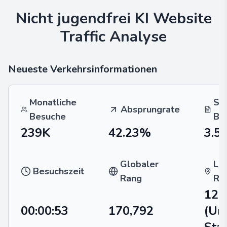
Nicht jugendfrei KI
Website
Traffic Analyse
Neueste Verkehrsinformationen
Monatliche
Se
Absprungrate
Besuche
Be
239K
42.23%
3.5
Globaler
La
Besuchszeit
Rang
Ra
128
00:00:53
170,792
(Un