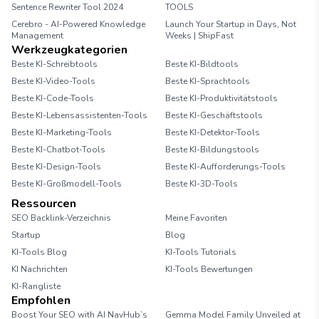
Sentence Rewriter Tool 2024
TOOLS
Cerebro - AI-Powered Knowledge
Launch Your Startup in Days, Not
Management
Weeks | ShipFast
Werkzeugkategorien
Beste KI-Schreibtools
Beste KI-Bildtools
Beste KI-Video-Tools
Beste KI-Sprachtools
Beste KI-Code-Tools
Beste KI-Produktivitätstools
Beste KI-Lebensassistenten-Tools
Beste KI-Geschäftstools
Beste KI-Marketing-Tools
Beste KI-Detektor-Tools
Beste KI-Chatbot-Tools
Beste KI-Bildungstools
Beste KI-Design-Tools
Beste KI-Aufforderungs-Tools
Beste KI-Großmodell-Tools
Beste KI-3D-Tools
Ressourcen
SEO Backlink-Verzeichnis
Meine Favoriten
Startup
Blog
KI-Tools Blog
KI-Tools Tutorials
KI Nachrichten
KI-Tools Bewertungen
KI-Rangliste
Empfohlen
Boost Your SEO with AI NavHub’s
Gemma Model Family Unveiled at