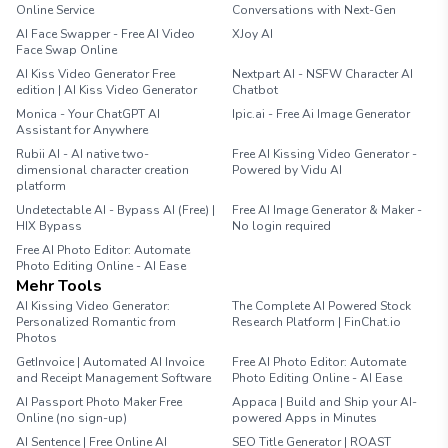
Online Service
Conversations with Next-Gen
AI Face Swapper - Free AI Video
XJoy AI
Face Swap Online
AI Kiss Video Generator Free
Nextpart AI - NSFW Character AI
edition | AI Kiss Video Generator
Chatbot
Monica - Your ChatGPT AI
Ipic.ai - Free Ai Image Generator
Assistant for Anywhere
Rubii AI - AI native two-
Free AI Kissing Video Generator -
dimensional character creation
Powered by Vidu AI
platform
Undetectable AI - Bypass AI (Free) |
Free AI Image Generator & Maker -
HIX Bypass
No login required
Free AI Photo Editor: Automate
Photo Editing Online - AI Ease
Mehr Tools
AI Kissing Video Generator:
The Complete AI Powered Stock
Personalized Romantic from
Research Platform | FinChat.io
Photos
GetInvoice | Automated AI Invoice
Free AI Photo Editor: Automate
and Receipt Management Software
Photo Editing Online - AI Ease
AI Passport Photo Maker Free
Appaca | Build and Ship your AI-
Online (no sign-up)
powered Apps in Minutes
AI Sentence | Free Online AI
SEO Title Generator | ROAST