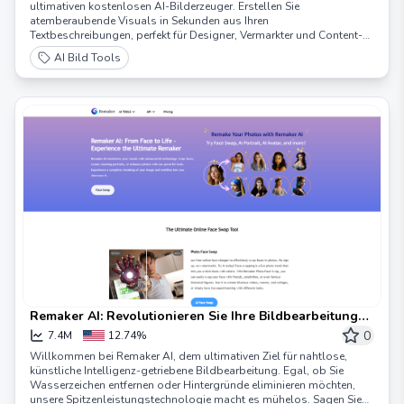
ultimativen kostenlosen AI-Bilderzeuger. Erstellen Sie
atemberaubende Visuals in Sekunden aus Ihren
Textbeschreibungen, perfekt für Designer, Vermarkter und Content-
Ersteller. Erleben Sie die Zukunft des Designs mit unserer
AI Bild Tools
benutzerfreundlichen Plattform, die mehrere Sprachen und
Anpassungsoptionen unterstützt.
Remaker AI: Revolutionieren Sie Ihre Bildbearbeitung
mit künstliche-Intelligenz-basierten Tools
0
7.4M
12.74%
Willkommen bei Remaker AI, dem ultimativen Ziel für nahtlose,
künstliche Intelligenz-getriebene Bildbearbeitung. Egal, ob Sie
Wasserzeichen entfernen oder Hintergründe eliminieren möchten,
unsere Spitzenleistungstechnologie macht es mühelos. Sagen Sie