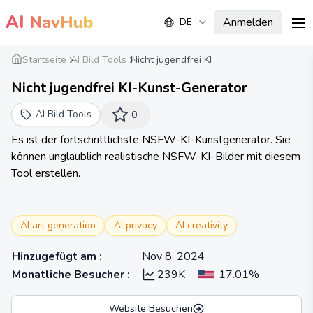
AI
NavHub
Anmelden
DE
me
Startseite
AI Bild Tools
Nicht jugendfrei KI
Nicht jugendfrei KI-Kunst-Generator
AI Bild Tools
0
Es ist der fortschrittlichste NSFW-KI-Kunstgenerator. Sie
können unglaublich realistische NSFW-KI-Bilder mit diesem
Tool erstellen.
AI art generation
AI privacy
AI creativity
Hinzugefügt am
:
Nov 8, 2024
Monatliche Besucher
:
239K
17.01%
Website Besuchen