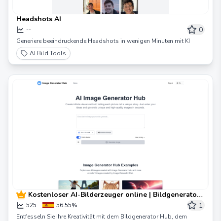
Headshots AI
0
--
Generiere beeindruckende Headshots in wenigen Minuten mit KI
AI Bild Tools
Kostenloser AI-Bilderzeuger online | Bildgenerator
Hub
1
525
56.55%
Entfesseln Sie Ihre Kreativität mit dem Bildgenerator Hub, dem