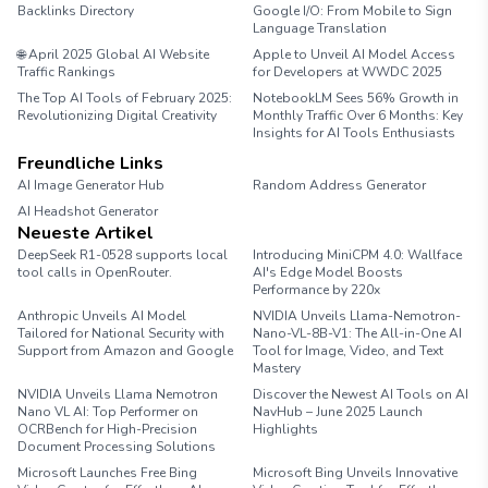
Backlinks Directory
Google I/O: From Mobile to Sign
Language Translation
🌐 April 2025 Global AI Website
Apple to Unveil AI Model Access
Traffic Rankings
for Developers at WWDC 2025
The Top AI Tools of February 2025:
NotebookLM Sees 56% Growth in
Revolutionizing Digital Creativity
Monthly Traffic Over 6 Months: Key
Insights for AI Tools Enthusiasts
Freundliche Links
AI Image Generator Hub
Random Address Generator
AI Headshot Generator
Marathon Pace Chart
Neueste Artikel
DeepSeek R1-0528 supports local
Introducing MiniCPM 4.0: Wallface
tool calls in OpenRouter.
AI's Edge Model Boosts
Performance by 220x
Anthropic Unveils AI Model
NVIDIA Unveils Llama-Nemotron-
Tailored for National Security with
Nano-VL-8B-V1: The All-in-One AI
Support from Amazon and Google
Tool for Image, Video, and Text
Mastery
NVIDIA Unveils Llama Nemotron
Discover the Newest AI Tools on AI
Nano VL AI: Top Performer on
NavHub – June 2025 Launch
OCRBench for High-Precision
Highlights
Document Processing Solutions
Microsoft Launches Free Bing
Microsoft Bing Unveils Innovative