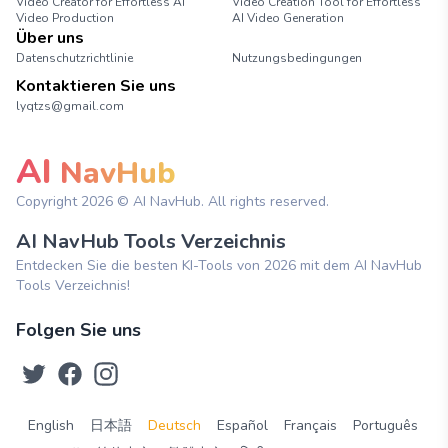
Video Creator for Effortless AI
Video Creation Tool for Effortless
Video Production
AI Video Generation
Über uns
Datenschutzrichtlinie
Nutzungsbedingungen
Kontaktieren Sie uns
lyqtzs@gmail.com
AI
NavHub
Copyright
2026
© AI NavHub. All rights reserved.
AI NavHub Tools Verzeichnis
Entdecken Sie die besten KI-Tools von 2026 mit dem AI NavHub
Tools Verzeichnis!
Folgen Sie uns
English
日本語
Deutsch
Español
Français
Português