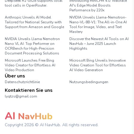
DeepSeek R1-0528 supports local
Introducing MiniCPM 4.0: Wallface
tool calls in OpenRouter.
AI's Edge Model Boosts
Performance by 220x
Anthropic Unveils AI Model
NVIDIA Unveils Llama-Nemotron-
Tailored for National Security with
Nano-VL-8B-V1: The All-in-One AI
Support from Amazon and Google
Tool for Image, Video, and Text
Mastery
NVIDIA Unveils Llama Nemotron
Discover the Newest AI Tools on AI
Nano VL AI: Top Performer on
NavHub – June 2025 Launch
OCRBench for High-Precision
Highlights
Document Processing Solutions
Microsoft Launches Free Bing
Microsoft Bing Unveils Innovative
Video Creator for Effortless AI
Video Creation Tool for Effortless
Video Production
AI Video Generation
Über uns
Datenschutzrichtlinie
Nutzungsbedingungen
Kontaktieren Sie uns
lyqtzs@gmail.com
AI
NavHub
Copyright
2026
© AI NavHub. All rights reserved.