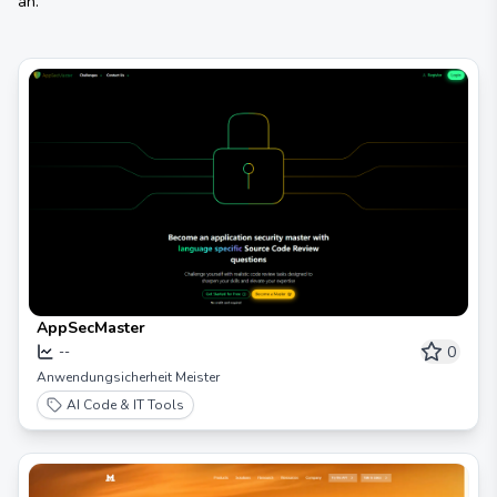
an.
AppSecMaster
0
--
Anwendungsicherheit Meister
AI Code & IT Tools