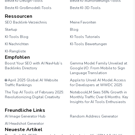
Beste KI-Design-Tools
Beste KI-Aufforderungs-Tools
Beste KI-Großmodell-Tools
Beste KI-3D-Tools
Ressourcen
SEO Backlink-Verzeichnis
Meine Favoriten
Startup
Blog
KI-Tools Blog
KI-Tools Tutorials
KI Nachrichten
KI-Tools Bewertungen
KI-Rangliste
Empfohlen
Boost Your SEO with AI NavHub’s
Gemma Model Family Unveiled at
Backlinks Directory
Google I/O: From Mobile to Sign
Language Translation
🌐 April 2025 Global AI Website
Apple to Unveil AI Model Access
Traffic Rankings
for Developers at WWDC 2025
The Top AI Tools of February 2025:
NotebookLM Sees 56% Growth in
Revolutionizing Digital Creativity
Monthly Traffic Over 6 Months: Key
Insights for AI Tools Enthusiasts
Freundliche Links
AI Image Generator Hub
Random Address Generator
AI Headshot Generator
Marathon Pace Chart
Neueste Artikel