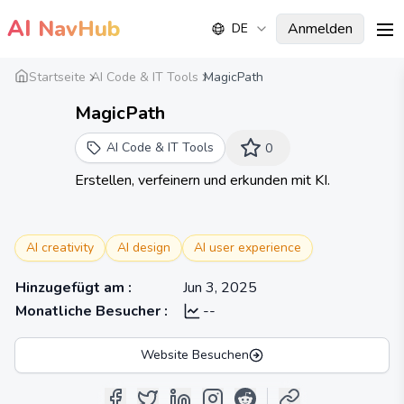
AI
NavHub
Anmelden
DE
me
Startseite
AI Code & IT Tools
MagicPath
MagicPath
AI Code & IT Tools
0
Erstellen, verfeinern und erkunden mit KI.
AI creativity
AI design
AI user experience
Hinzugefügt am
:
Jun 3, 2025
Monatliche Besucher
:
--
Website Besuchen