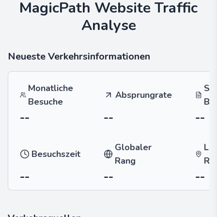
MagicPath
Website Traffic
Analyse
Neueste Verkehrsinformationen
Monatliche
Se
Absprungrate
Besuche
Be
--
--
--
Globaler
La
Besuchszeit
Rang
Ra
--
--
--