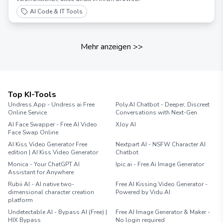
AI Code & IT Tools
Mehr anzeigen
>>
Top KI-Tools
Undress.App - Undress ai Free
Poly.AI Chatbot - Deeper, Discreet
Online Service
Conversations with Next-Gen
AI Face Swapper - Free AI Video
XJoy AI
Face Swap Online
AI Kiss Video Generator Free
Nextpart AI - NSFW Character AI
edition | AI Kiss Video Generator
Chatbot
Monica - Your ChatGPT AI
Ipic.ai - Free Ai Image Generator
Assistant for Anywhere
Rubii AI - AI native two-
Free AI Kissing Video Generator -
dimensional character creation
Powered by Vidu AI
platform
Undetectable AI - Bypass AI (Free) |
Free AI Image Generator & Maker -
HIX Bypass
No login required