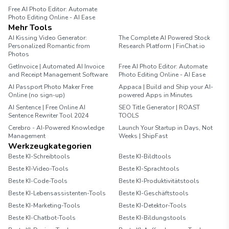
Free AI Photo Editor: Automate
Photo Editing Online - AI Ease
Mehr Tools
AI Kissing Video Generator:
The Complete AI Powered Stock
Personalized Romantic from
Research Platform | FinChat.io
Photos
GetInvoice | Automated AI Invoice
Free AI Photo Editor: Automate
and Receipt Management Software
Photo Editing Online - AI Ease
AI Passport Photo Maker Free
Appaca | Build and Ship your AI-
Online (no sign-up)
powered Apps in Minutes
AI Sentence | Free Online AI
SEO Title Generator | ROAST
Sentence Rewriter Tool 2024
TOOLS
Cerebro - AI-Powered Knowledge
Launch Your Startup in Days, Not
Management
Weeks | ShipFast
Werkzeugkategorien
Beste KI-Schreibtools
Beste KI-Bildtools
Beste KI-Video-Tools
Beste KI-Sprachtools
Beste KI-Code-Tools
Beste KI-Produktivitätstools
Beste KI-Lebensassistenten-Tools
Beste KI-Geschäftstools
Beste KI-Marketing-Tools
Beste KI-Detektor-Tools
Beste KI-Chatbot-Tools
Beste KI-Bildungstools