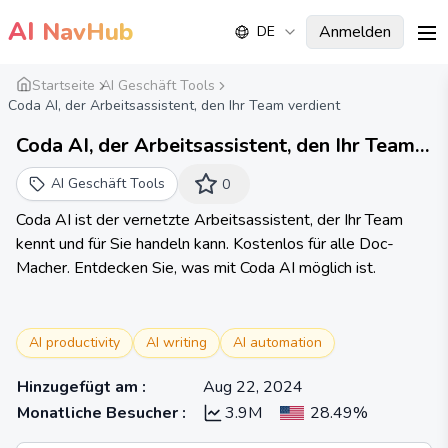
AI
NavHub
Anmelden
DE
me
Startseite
AI Geschäft Tools
Coda AI, der Arbeitsassistent, den Ihr Team verdient
Coda AI, der Arbeitsassistent, den Ihr Team
verdient - Coda
AI Geschäft Tools
0
Coda AI ist der vernetzte Arbeitsassistent, der Ihr Team
kennt und für Sie handeln kann. Kostenlos für alle Doc-
Macher. Entdecken Sie, was mit Coda AI möglich ist.
AI productivity
AI writing
AI automation
Hinzugefügt am
:
Aug 22, 2024
Monatliche Besucher
:
3.9M
28.49%