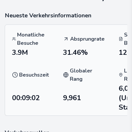
Neueste Verkehrsinformationen
Monatliche
Se
Absprungrate
Besuche
Be
3.9M
31.46%
12.
Globaler
La
Besuchszeit
Rang
Ra
6,0
00:09:02
9,961
(Un
Sta