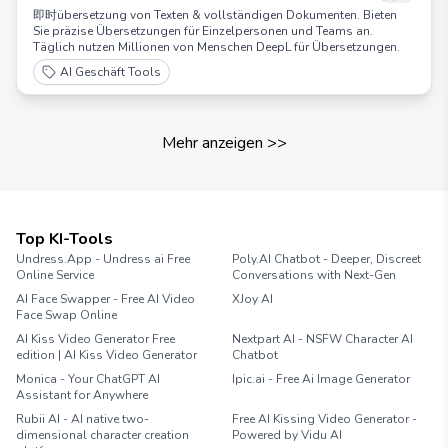
即时übersetzung von Texten & vollständigen Dokumenten. Bieten
Sie präzise Übersetzungen für Einzelpersonen und Teams an.
Täglich nutzen Millionen von Menschen DeepL für Übersetzungen.
AI Geschäft Tools
Mehr anzeigen
>>
Top KI-Tools
Undress.App - Undress ai Free
Poly.AI Chatbot - Deeper, Discreet
Online Service
Conversations with Next-Gen
AI Face Swapper - Free AI Video
XJoy AI
Face Swap Online
AI Kiss Video Generator Free
Nextpart AI - NSFW Character AI
edition | AI Kiss Video Generator
Chatbot
Monica - Your ChatGPT AI
Ipic.ai - Free Ai Image Generator
Assistant for Anywhere
Rubii AI - AI native two-
Free AI Kissing Video Generator -
dimensional character creation
Powered by Vidu AI