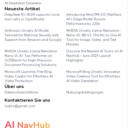
AI Headshot Generator
Marathon Pace Chart
Neueste Artikel
DeepSeek R1-0528 supports local
Introducing MiniCPM 4.0: Wallface
tool calls in OpenRouter.
AI's Edge Model Boosts
Performance by 220x
Anthropic Unveils AI Model
NVIDIA Unveils Llama-Nemotron-
Tailored for National Security with
Nano-VL-8B-V1: The All-in-One AI
Support from Amazon and Google
Tool for Image, Video, and Text
Mastery
NVIDIA Unveils Llama Nemotron
Discover the Newest AI Tools on AI
Nano VL AI: Top Performer on
NavHub – June 2025 Launch
OCRBench for High-Precision
Highlights
Document Processing Solutions
Microsoft Launches Free Bing
Microsoft Bing Unveils Innovative
Video Creator for Effortless AI
Video Creation Tool for Effortless
Video Production
AI Video Generation
Über uns
Datenschutzrichtlinie
Nutzungsbedingungen
Kontaktieren Sie uns
lyqtzs@gmail.com
AI
NavHub