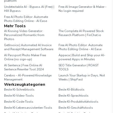
platform
Undetectable AI - Bypass AI (Free) |
Free AI Image Generator & Maker -
HIX Bypass
No login required
Free AI Photo Editor: Automate
Photo Editing Online - AI Ease
Mehr Tools
AI Kissing Video Generator:
The Complete AI Powered Stock
Personalized Romantic from
Research Platform | FinChat.io
Photos
GetInvoice | Automated AI Invoice
Free AI Photo Editor: Automate
and Receipt Management Software
Photo Editing Online - AI Ease
AI Passport Photo Maker Free
Appaca | Build and Ship your AI-
Online (no sign-up)
powered Apps in Minutes
AI Sentence | Free Online AI
SEO Title Generator | ROAST
Sentence Rewriter Tool 2024
TOOLS
Cerebro - AI-Powered Knowledge
Launch Your Startup in Days, Not
Management
Weeks | ShipFast
Werkzeugkategorien
Beste KI-Schreibtools
Beste KI-Bildtools
Beste KI-Video-Tools
Beste KI-Sprachtools
Beste KI-Code-Tools
Beste KI-Produktivitätstools
Beste KI-Lebensassistenten-Tools
Beste KI-Geschäftstools