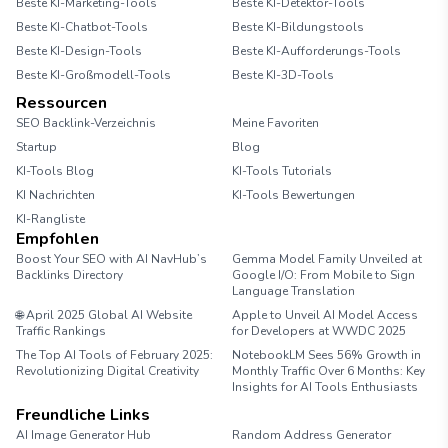
Beste KI-Marketing-Tools
Beste KI-Detektor-Tools
Beste KI-Chatbot-Tools
Beste KI-Bildungstools
Beste KI-Design-Tools
Beste KI-Aufforderungs-Tools
Beste KI-Großmodell-Tools
Beste KI-3D-Tools
Ressourcen
SEO Backlink-Verzeichnis
Meine Favoriten
Startup
Blog
KI-Tools Blog
KI-Tools Tutorials
KI Nachrichten
KI-Tools Bewertungen
KI-Rangliste
Empfohlen
Boost Your SEO with AI NavHub’s
Gemma Model Family Unveiled at
Backlinks Directory
Google I/O: From Mobile to Sign
Language Translation
🌐 April 2025 Global AI Website
Apple to Unveil AI Model Access
Traffic Rankings
for Developers at WWDC 2025
The Top AI Tools of February 2025:
NotebookLM Sees 56% Growth in
Revolutionizing Digital Creativity
Monthly Traffic Over 6 Months: Key
Insights for AI Tools Enthusiasts
Freundliche Links
AI Image Generator Hub
Random Address Generator