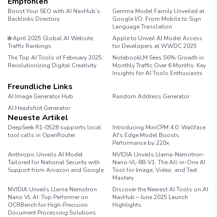
Empfohlen
Boost Your SEO with AI NavHub’s
Gemma Model Family Unveiled at
Backlinks Directory
Google I/O: From Mobile to Sign
Language Translation
🌐 April 2025 Global AI Website
Apple to Unveil AI Model Access
Traffic Rankings
for Developers at WWDC 2025
The Top AI Tools of February 2025:
NotebookLM Sees 56% Growth in
Revolutionizing Digital Creativity
Monthly Traffic Over 6 Months: Key
Insights for AI Tools Enthusiasts
Freundliche Links
AI Image Generator Hub
Random Address Generator
AI Headshot Generator
Marathon Pace Chart
Neueste Artikel
DeepSeek R1-0528 supports local
Introducing MiniCPM 4.0: Wallface
tool calls in OpenRouter.
AI's Edge Model Boosts
Performance by 220x
Anthropic Unveils AI Model
NVIDIA Unveils Llama-Nemotron-
Tailored for National Security with
Nano-VL-8B-V1: The All-in-One AI
Support from Amazon and Google
Tool for Image, Video, and Text
Mastery
NVIDIA Unveils Llama Nemotron
Discover the Newest AI Tools on AI
Nano VL AI: Top Performer on
NavHub – June 2025 Launch
OCRBench for High-Precision
Highlights
Document Processing Solutions