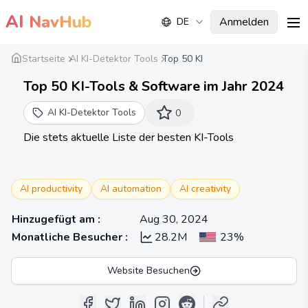
AI
NavHub
Anmelden
DE
me
Startseite
AI KI-Detektor Tools
Top 50 KI
Top 50 KI-Tools & Software im Jahr 2024
AI KI-Detektor Tools
0
Die stets aktuelle Liste der besten KI-Tools
AI productivity
AI automation
AI creativity
Hinzugefügt am
:
Aug 30, 2024
Monatliche Besucher
:
28.2M
23%
Website Besuchen