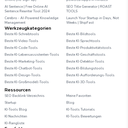
AI Sentence | Free Online AI
SEO Title Generator | ROAST
Sentence Rewriter Tool 2024
TOOLS
Cerebro - AI-Powered Knowledge
Launch Your Startup in Days, Not
Management
Weeks | ShipFast
Werkzeugkategorien
Beste KI-Schreibtools
Beste KI-Bildtools
Beste KI-Video-Tools
Beste KI-Sprachtools
Beste KI-Code-Tools
Beste KI-Produktivitätstools
Beste KI-Lebensassistenten-Tools
Beste KI-Geschäftstools
Beste KI-Marketing-Tools
Beste KI-Detektor-Tools
Beste KI-Chatbot-Tools
Beste KI-Bildungstools
Beste KI-Design-Tools
Beste KI-Aufforderungs-Tools
Beste KI-Großmodell-Tools
Beste KI-3D-Tools
Ressourcen
SEO Backlink-Verzeichnis
Meine Favoriten
Startup
Blog
KI-Tools Blog
KI-Tools Tutorials
KI Nachrichten
KI-Tools Bewertungen
KI-Rangliste