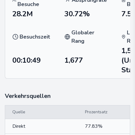
Absprungrate
Besuche
Be
28.2M
30.72%
7.5
Globaler
La
Besuchszeit
Rang
Ra
1,5
00:10:49
1,677
(Un
Sta
Verkehrsquellen
Quelle
Prozentsatz
Direkt
77.83%