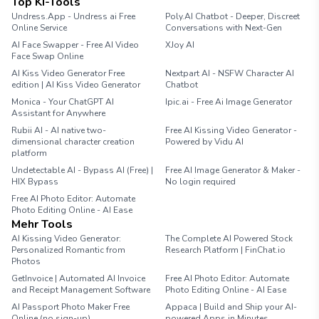
Top KI-Tools
Undress.App - Undress ai Free
Poly.AI Chatbot - Deeper, Discreet
Online Service
Conversations with Next-Gen
AI Face Swapper - Free AI Video
XJoy AI
Face Swap Online
AI Kiss Video Generator Free
Nextpart AI - NSFW Character AI
edition | AI Kiss Video Generator
Chatbot
Monica - Your ChatGPT AI
Ipic.ai - Free Ai Image Generator
Assistant for Anywhere
Rubii AI - AI native two-
Free AI Kissing Video Generator -
dimensional character creation
Powered by Vidu AI
platform
Undetectable AI - Bypass AI (Free) |
Free AI Image Generator & Maker -
HIX Bypass
No login required
Free AI Photo Editor: Automate
Photo Editing Online - AI Ease
Mehr Tools
AI Kissing Video Generator:
The Complete AI Powered Stock
Personalized Romantic from
Research Platform | FinChat.io
Photos
GetInvoice | Automated AI Invoice
Free AI Photo Editor: Automate
and Receipt Management Software
Photo Editing Online - AI Ease
AI Passport Photo Maker Free
Appaca | Build and Ship your AI-
Online (no sign-up)
powered Apps in Minutes