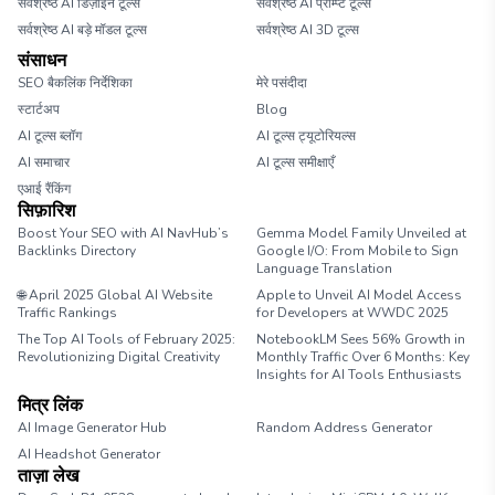
सर्वश्रेष्ठ AI डिज़ाइन टूल्स
सर्वश्रेष्ठ AI प्रॉम्प्ट टूल्स
सर्वश्रेष्ठ AI बड़े मॉडल टूल्स
सर्वश्रेष्ठ AI 3D टूल्स
संसाधन
SEO बैकलिंक निर्देशिका
मेरे पसंदीदा
स्टार्टअप
Blog
AI टूल्स ब्लॉग
AI टूल्स ट्यूटोरियल्स
AI समाचार
AI टूल्स समीक्षाएँ
एआई रैंकिंग
सिफ़ारिश
Boost Your SEO with AI NavHub’s
Gemma Model Family Unveiled at
Backlinks Directory
Google I/O: From Mobile to Sign
Language Translation
🌐 April 2025 Global AI Website
Apple to Unveil AI Model Access
Traffic Rankings
for Developers at WWDC 2025
The Top AI Tools of February 2025:
NotebookLM Sees 56% Growth in
Revolutionizing Digital Creativity
Monthly Traffic Over 6 Months: Key
Insights for AI Tools Enthusiasts
मित्र लिंक
AI Image Generator Hub
Random Address Generator
AI Headshot Generator
Marathon Pace Chart
ताज़ा लेख