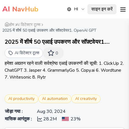
AI
NavHub
साइन इन करें
HI
me
होम
AI डिटेक्टर टूल्स
2025 में शीर्ष 50 एआई उपकरण और सॉफ़्टवेयर1. OpenAI GPT
2025 में शीर्ष 50 एआई उपकरण और सॉफ़्टवेयर1.
OpenAI GPT-52. Google Bard3. Microsoft
AI डिटेक्टर टूल्स
0
Copilot4. IBM Watson5. ChatGPT Pro6.
हमेशा अद्यतन रहने वाली सर्वश्रेष्ठ एआई उपकरणों की सूची: 1. ClickUp 2.
Jasper AI7. Canva Magic Write8. Notion AI9.
ChatGPT 3. Jasper 4. GrammarlyGo 5. Copy.ai 6. Wordtune
Grammarly10. DALL-E 311. Runway ML12.
7. Writesonic 8. Rytr
DeepMind AlphaFold13. Hugging Face
Transformers14. Lumen515. Copy.ai16.
Synthesia17. Descript18. Pictory19. AIVA20.
AI productivity
AI automation
AI creativity
Soundraw21. Replika22. Kuki Chatbot23.
जोड़ा गया
:
Aug 30, 2024
Zoho Zia24. Salesforce Einstein25. Tidio26.
मासिक आगंतुक
:
28.2M
23%
Chatbot.com27. DataRobot28.