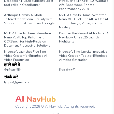
DeepSeek R1-0528 supports local
Introducing MiniCPM 4.0: Wallface
tool calls in OpenRouter.
AI's Edge Model Boosts
Performance by 220x
Anthropic Unveils AI Model
NVIDIA Unveils Llama-Nemotron-
Tailored for National Security with
Nano-VL-8B-V1: The All-in-One AI
Support from Amazon and Google
Tool for Image, Video, and Text
Mastery
NVIDIA Unveils Llama Nemotron
Discover the Newest AI Tools on AI
Nano VL AI: Top Performer on
NavHub – June 2025 Launch
OCRBench for High-Precision
Highlights
Document Processing Solutions
Microsoft Launches Free Bing
Microsoft Bing Unveils Innovative
Video Creator for Effortless AI
Video Creation Tool for Effortless
Video Production
AI Video Generation
हमारे बारे में
गोपनीयता नीति
नियम और शर्तें
संपर्क करें
lyqtzs@gmail.com
AI
NavHub
Copyright
2026
© AI NavHub. All rights reserved.