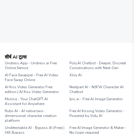
शीर्ष AI टूल्स
Undress.App - Undress ai Free
Poly.AI Chatbot - Deeper, Discreet
Online Service
Conversations with Next-Gen
AI Face Swapper - Free AI Video
XJoy AI
Face Swap Online
AI Kiss Video Generator Free
Nextpart AI - NSFW Character AI
edition | AI Kiss Video Generator
Chatbot
Monica - Your ChatGPT AI
Ipic.ai - Free Ai Image Generator
Assistant for Anywhere
Rubii AI - AI native two-
Free AI Kissing Video Generator -
dimensional character creation
Powered by Vidu AI
platform
Undetectable AI - Bypass AI (Free) |
Free AI Image Generator & Maker -
HIX Bypass
No login required