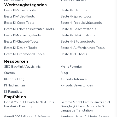
Werkzeugkategorien
Beste KI-Schreibtools
Beste KI-Bildtools
Beste KI-Video-Tools
Beste KI-Sprachtools
Beste KI-Code-Tools
Beste KI-Produktivitätstools
Beste KI-Lebensassistenten-Tools
Beste KI-Geschäftstools
Beste KI-Marketing-Tools
Beste KI-Detektor-Tools
Beste KI-Chatbot-Tools
Beste KI-Bildungstools
Beste KI-Design-Tools
Beste KI-Aufforderungs-Tools
Beste KI-Großmodell-Tools
Beste KI-3D-Tools
Ressourcen
SEO Backlink-Verzeichnis
Meine Favoriten
Startup
Blog
KI-Tools Blog
KI-Tools Tutorials
KI Nachrichten
KI-Tools Bewertungen
KI-Rangliste
Empfohlen
Boost Your SEO with AI NavHub’s
Gemma Model Family Unveiled at
Backlinks Directory
Google I/O: From Mobile to Sign
Language Translation
🌐 April 2025 Global AI Website
Apple to Unveil AI Model Access