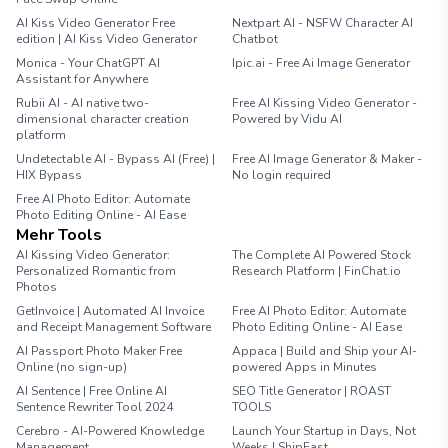
AI Kiss Video Generator Free
Nextpart AI - NSFW Character AI
edition | AI Kiss Video Generator
Chatbot
Monica - Your ChatGPT AI
Ipic.ai - Free Ai Image Generator
Assistant for Anywhere
Rubii AI - AI native two-
Free AI Kissing Video Generator -
dimensional character creation
Powered by Vidu AI
platform
Undetectable AI - Bypass AI (Free) |
Free AI Image Generator & Maker -
HIX Bypass
No login required
Free AI Photo Editor: Automate
Photo Editing Online - AI Ease
Mehr Tools
AI Kissing Video Generator:
The Complete AI Powered Stock
Personalized Romantic from
Research Platform | FinChat.io
Photos
GetInvoice | Automated AI Invoice
Free AI Photo Editor: Automate
and Receipt Management Software
Photo Editing Online - AI Ease
AI Passport Photo Maker Free
Appaca | Build and Ship your AI-
Online (no sign-up)
powered Apps in Minutes
AI Sentence | Free Online AI
SEO Title Generator | ROAST
Sentence Rewriter Tool 2024
TOOLS
Cerebro - AI-Powered Knowledge
Launch Your Startup in Days, Not
Management
Weeks | ShipFast