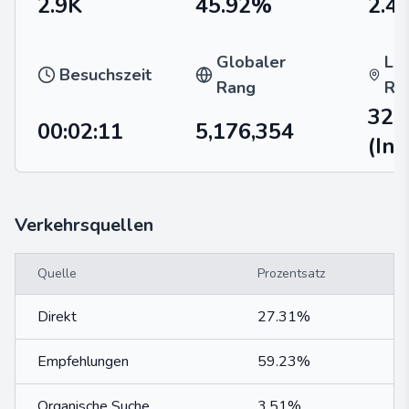
2.9K
45.92%
2.4
Globaler
La
Besuchszeit
Rang
Ra
329
00:02:11
5,176,354
(Ind
Verkehrsquellen
Quelle
Prozentsatz
Direkt
27.31%
Empfehlungen
59.23%
Organische Suche
3.51%