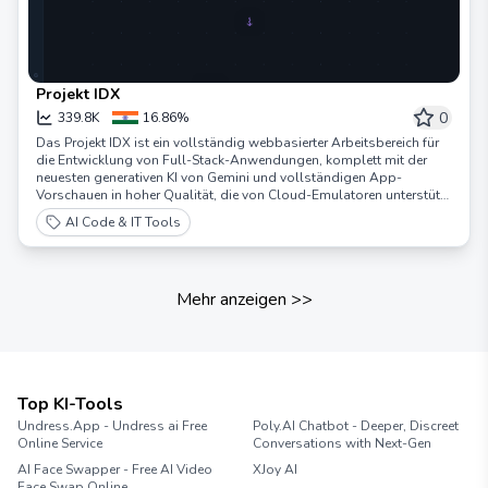
Projekt IDX
0
339.8K
16.86%
Das Projekt IDX ist ein vollständig webbasierter Arbeitsbereich für
die Entwicklung von Full-Stack-Anwendungen, komplett mit der
neuesten generativen KI von Gemini und vollständigen App-
Vorschauen in hoher Qualität, die von Cloud-Emulatoren unterstützt
werden.
AI Code & IT Tools
Mehr anzeigen
>>
Top KI-Tools
Undress.App - Undress ai Free
Poly.AI Chatbot - Deeper, Discreet
Online Service
Conversations with Next-Gen
AI Face Swapper - Free AI Video
XJoy AI
Face Swap Online