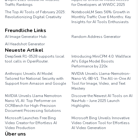
Traffic Rankings
for Developers at WWDC 2025
The Top AI Tools of February 2025:
NotebookLM Sees 56% Growth in
Revolutionizing Digital Creativity
Monthly Traffic Over 6 Months: Key
Insights for AI Tools Enthusiasts
Freundliche Links
AI Image Generator Hub
Random Address Generator
AI Headshot Generator
Marathon Pace Chart
Neueste Artikel
DeepSeek R1-0528 supports local
Introducing MiniCPM 4.0: Wallface
tool calls in OpenRouter.
AI's Edge Model Boosts
Performance by 220x
Anthropic Unveils AI Model
NVIDIA Unveils Llama-Nemotron-
Tailored for National Security with
Nano-VL-8B-V1: The All-in-One AI
Support from Amazon and Google
Tool for Image, Video, and Text
Mastery
NVIDIA Unveils Llama Nemotron
Discover the Newest AI Tools on AI
Nano VL AI: Top Performer on
NavHub – June 2025 Launch
OCRBench for High-Precision
Highlights
Document Processing Solutions
Microsoft Launches Free Bing
Microsoft Bing Unveils Innovative
Video Creator for Effortless AI
Video Creation Tool for Effortless
Video Production
AI Video Generation
Über uns