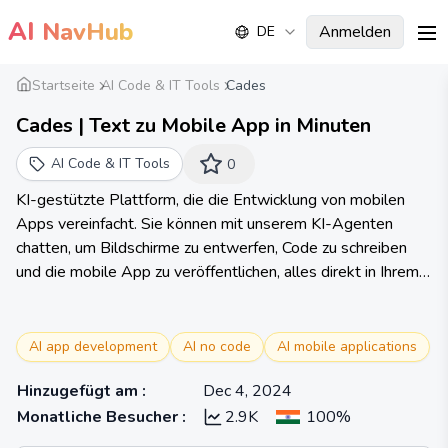
AI
NavHub
Anmelden
DE
me
Startseite
AI Code & IT Tools
Cades
Cades | Text zu Mobile App in Minuten
AI Code & IT Tools
0
KI-gestützte Plattform, die die Entwicklung von mobilen
Apps vereinfacht. Sie können mit unserem KI-Agenten
chatten, um Bildschirme zu entwerfen, Code zu schreiben
und die mobile App zu veröffentlichen, alles direkt in Ihrem
Browser!
AI app development
AI no code
AI mobile applications
Hinzugefügt am
:
Dec 4, 2024
Monatliche Besucher
:
2.9K
100%