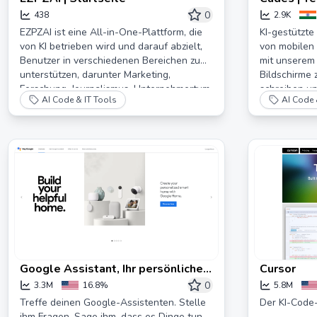
Minuten
0
438
2.9K
EZPZAI ist eine All-in-One-Plattform, die
KI-gestützte
von KI betrieben wird und darauf abzielt,
von mobilen 
Benutzer in verschiedenen Bereichen zu
mit unserem
unterstützen, darunter Marketing,
Bildschirme 
Forschung, Journalismus, Unternehmertum,
schreiben un
AI Code & IT Tools
AI Code 
Lehre und mehr.
veröffentlich
Browser!
Google Assistant, Ihr persönlicher
Cursor
Google
0
3.3M
16.8%
5.8M
Treffe deinen Google-Assistenten. Stelle
Der KI-Code-
ihm Fragen. Sage ihm, dass es Dinge tun