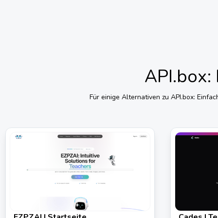
API.box: 
Für einige Alternativen zu
API.box: Einfach
EZPZAI | Startseite
Cades | Te