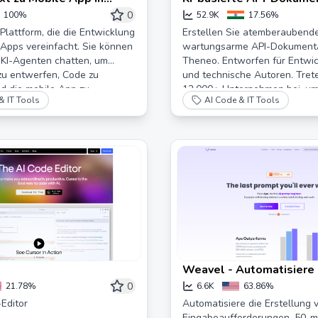
Automatisieren,
0
100%
52.9K
17.56%
Zusammenarbeiten, Innov
 Plattform, die die Entwicklung
Erstellen Sie atemberaubende
Apps vereinfacht. Sie können
wartungsarme API-Dokumenta
Theneo
 KI-Agenten chatten, um
Theneo. Entworfen für Entwic
zu entwerfen, Code zu
und technische Autoren. Tret
d die mobile App zu
12.000+ Unternehmen bei, u
& IT Tools
AI Code & IT Tools
en, alles direkt in Ihrem
zu automatisieren und die AP
um 3x zu erhöhen. Starten Si
kostenlos!
Weavel - Automatisiere
Engineering
0
21.78%
6.6K
63.86%
Editor
Automatisiere die Erstellung 
Eingabeaufforderungen, 50-ma