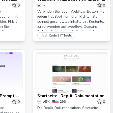
Hubform
0
0
--
ieren |
,
Verbinden Sie jeden Webflow-Button mit
tionen mit
jedem HubSpot-Formular. Richten Sie
kler, PMs
schnell geschütztes Inhalte ein. Kostenlos
en Sie
zu verwenden auf .webflow-Domains.
m Changelogs
Richten Sie es in nur 2 Minuten ein!
AI Code & IT Tools
I-Adoption
e heute
 Prompt-
Startseite | Replit-Dokumentation
0
0
165K
29%
von
Die Replit-Dokumentations-Startseite
l schneller