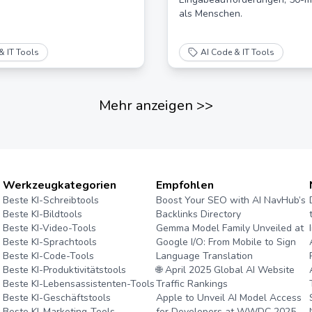
als Menschen.
& IT Tools
AI Code & IT Tools
Mehr anzeigen
>>
Werkzeugkategorien
Empfohlen
Beste KI-Schreibtools
Boost Your SEO with AI NavHub’s
Beste KI-Bildtools
Backlinks Directory
Beste KI-Video-Tools
Gemma Model Family Unveiled at
Beste KI-Sprachtools
Google I/O: From Mobile to Sign
Beste KI-Code-Tools
Language Translation
Beste KI-Produktivitätstools
🌐 April 2025 Global AI Website
Beste KI-Lebensassistenten-Tools
Traffic Rankings
Beste KI-Geschäftstools
Apple to Unveil AI Model Access
Beste KI-Marketing-Tools
for Developers at WWDC 2025