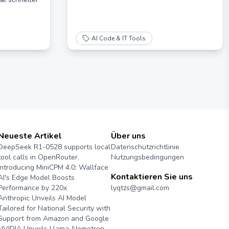
AI Code & IT Tools
Neueste Artikel
Über uns
DeepSeek R1-0528 supports local
Datenschutzrichtlinie
tool calls in OpenRouter.
Nutzungsbedingungen
Introducing MiniCPM 4.0: Wallface
Kontaktieren Sie uns
AI's Edge Model Boosts
Performance by 220x
lyqtzs@gmail.com
Anthropic Unveils AI Model
Tailored for National Security with
Support from Amazon and Google
NVIDIA Unveils Llama-Nemotron-