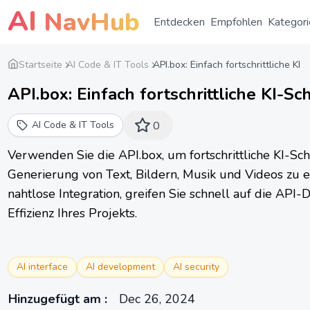
AI
NavHub
Entdecken
Empfohlen
Kategori
Startseite
AI Code & IT Tools
API.box: Einfach fortschrittliche KI
API.box: Einfach fortschrittliche KI-Sc
AI Code & IT Tools
0
Verwenden Sie die API.box, um fortschrittliche KI-Schn
Generierung von Text, Bildern, Musik und Videos zu 
nahtlose Integration, greifen Sie schnell auf die API
Effizienz Ihres Projekts.
AI interface
AI development
AI security
Hinzugefügt am
:
Dec 26, 2024