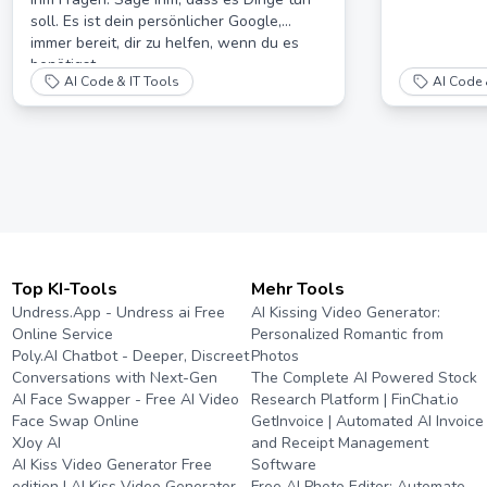
soll. Es ist dein persönlicher Google,
immer bereit, dir zu helfen, wenn du es
benötigst.
AI Code & IT Tools
AI Code 
Top KI-Tools
Mehr Tools
Undress.App - Undress ai Free
AI Kissing Video Generator:
Online Service
Personalized Romantic from
Poly.AI Chatbot - Deeper, Discreet
Photos
Conversations with Next-Gen
The Complete AI Powered Stock
AI Face Swapper - Free AI Video
Research Platform | FinChat.io
Face Swap Online
GetInvoice | Automated AI Invoice
XJoy AI
and Receipt Management
AI Kiss Video Generator Free
Software
edition | AI Kiss Video Generator
Free AI Photo Editor: Automate