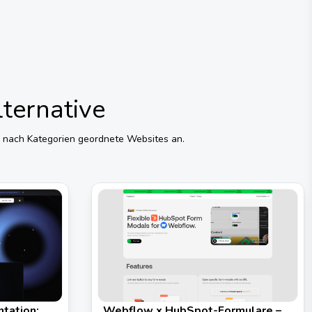
lternative
en nach Kategorien geordnete Websites an.
tation:
Webflow x HubSpot-Formulare –