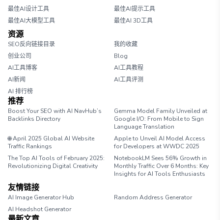
最佳AI设计工具
最佳AI提示工具
最佳AI大模型工具
最佳AI 3D工具
资源
SEO反向链接目录
我的收藏
创业公司
Blog
AI工具博客
AI工具教程
AI新闻
AI工具评测
AI 排行榜
推荐
Boost Your SEO with AI NavHub’s
Gemma Model Family Unveiled at
Backlinks Directory
Google I/O: From Mobile to Sign
Language Translation
🌐 April 2025 Global AI Website
Apple to Unveil AI Model Access
Traffic Rankings
for Developers at WWDC 2025
The Top AI Tools of February 2025:
NotebookLM Sees 56% Growth in
Revolutionizing Digital Creativity
Monthly Traffic Over 6 Months: Key
Insights for AI Tools Enthusiasts
友情链接
AI Image Generator Hub
Random Address Generator
AI Headshot Generator
Marathon Pace Chart
最新文章