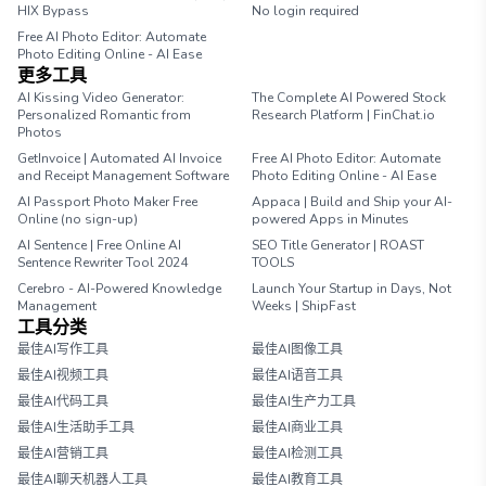
HIX Bypass
No login required
Free AI Photo Editor: Automate
Photo Editing Online - AI Ease
更多工具
AI Kissing Video Generator:
The Complete AI Powered Stock
Personalized Romantic from
Research Platform | FinChat.io
Photos
GetInvoice | Automated AI Invoice
Free AI Photo Editor: Automate
and Receipt Management Software
Photo Editing Online - AI Ease
AI Passport Photo Maker Free
Appaca | Build and Ship your AI-
Online (no sign-up)
powered Apps in Minutes
AI Sentence | Free Online AI
SEO Title Generator | ROAST
Sentence Rewriter Tool 2024
TOOLS
Cerebro - AI-Powered Knowledge
Launch Your Startup in Days, Not
Management
Weeks | ShipFast
工具分类
最佳AI写作工具
最佳AI图像工具
最佳AI视频工具
最佳AI语音工具
最佳AI代码工具
最佳AI生产力工具
最佳AI生活助手工具
最佳AI商业工具
最佳AI营销工具
最佳AI检测工具
最佳AI聊天机器人工具
最佳AI教育工具