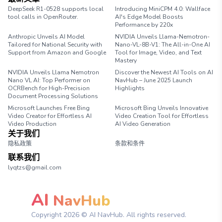
DeepSeek R1-0528 supports local
Introducing MiniCPM 4.0: Wallface
tool calls in OpenRouter.
AI's Edge Model Boosts
Performance by 220x
Anthropic Unveils AI Model
NVIDIA Unveils Llama-Nemotron-
Tailored for National Security with
Nano-VL-8B-V1: The All-in-One AI
Support from Amazon and Google
Tool for Image, Video, and Text
Mastery
NVIDIA Unveils Llama Nemotron
Discover the Newest AI Tools on AI
Nano VL AI: Top Performer on
NavHub – June 2025 Launch
OCRBench for High-Precision
Highlights
Document Processing Solutions
Microsoft Launches Free Bing
Microsoft Bing Unveils Innovative
Video Creator for Effortless AI
Video Creation Tool for Effortless
Video Production
AI Video Generation
关于我们
隐私政策
条款和条件
联系我们
lyqtzs@gmail.com
AI
NavHub
Copyright
2026
© AI NavHub. All rights reserved.