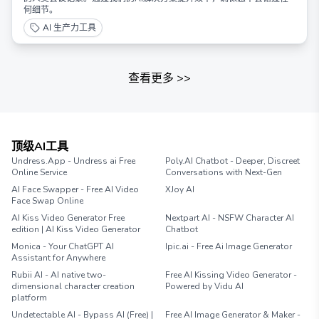
何细节。
AI 生产力工具
查看更多
>>
顶级AI工具
Undress.App - Undress ai Free
Poly.AI Chatbot - Deeper, Discreet
Online Service
Conversations with Next-Gen
AI Face Swapper - Free AI Video
XJoy AI
Face Swap Online
AI Kiss Video Generator Free
Nextpart AI - NSFW Character AI
edition | AI Kiss Video Generator
Chatbot
Monica - Your ChatGPT AI
Ipic.ai - Free Ai Image Generator
Assistant for Anywhere
Rubii AI - AI native two-
Free AI Kissing Video Generator -
dimensional character creation
Powered by Vidu AI
platform
Undetectable AI - Bypass AI (Free) |
Free AI Image Generator & Maker -