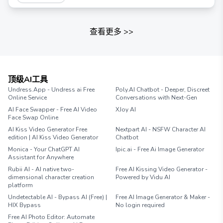
查看更多
>>
顶级AI工具
Undress.App - Undress ai Free
Poly.AI Chatbot - Deeper, Discreet
Online Service
Conversations with Next-Gen
AI Face Swapper - Free AI Video
XJoy AI
Face Swap Online
AI Kiss Video Generator Free
Nextpart AI - NSFW Character AI
edition | AI Kiss Video Generator
Chatbot
Monica - Your ChatGPT AI
Ipic.ai - Free Ai Image Generator
Assistant for Anywhere
Rubii AI - AI native two-
Free AI Kissing Video Generator -
dimensional character creation
Powered by Vidu AI
platform
Undetectable AI - Bypass AI (Free) |
Free AI Image Generator & Maker -
HIX Bypass
No login required
Free AI Photo Editor: Automate