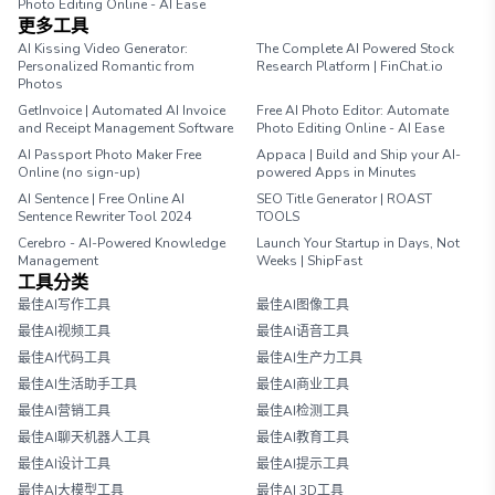
Photo Editing Online - AI Ease
更多工具
AI Kissing Video Generator:
The Complete AI Powered Stock
Personalized Romantic from
Research Platform | FinChat.io
Photos
GetInvoice | Automated AI Invoice
Free AI Photo Editor: Automate
and Receipt Management Software
Photo Editing Online - AI Ease
AI Passport Photo Maker Free
Appaca | Build and Ship your AI-
Online (no sign-up)
powered Apps in Minutes
AI Sentence | Free Online AI
SEO Title Generator | ROAST
Sentence Rewriter Tool 2024
TOOLS
Cerebro - AI-Powered Knowledge
Launch Your Startup in Days, Not
Management
Weeks | ShipFast
工具分类
最佳AI写作工具
最佳AI图像工具
最佳AI视频工具
最佳AI语音工具
最佳AI代码工具
最佳AI生产力工具
最佳AI生活助手工具
最佳AI商业工具
最佳AI营销工具
最佳AI检测工具
最佳AI聊天机器人工具
最佳AI教育工具
最佳AI设计工具
最佳AI提示工具
最佳AI大模型工具
最佳AI 3D工具