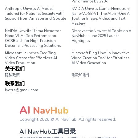
Performance by 220x
Anthropic Unveils AI Model
NVIDIA Unveils Llama-Nemotron-
Tailored for National Security with
Nano-VL-8B-V1: The All-in-One AI
Support from Amazon and Google
Tool for Image, Video, and Text
Mastery
NVIDIA Unveils Llama Nemotron
Discover the Newest AI Tools on AI
Nano VL AI: Top Performer on
NavHub – June 2025 Launch
OCRBench for High-Precision
Highlights
Document Processing Solutions
Microsoft Launches Free Bing
Microsoft Bing Unveils Innovative
Video Creator for Effortless AI
Video Creation Tool for Effortless
Video Production
AI Video Generation
关于我们
隐私政策
条款和条件
联系我们
lyqtzs@gmail.com
AI
NavHub
Copyright
2026
© AI NavHub. All rights reserved.
AI NavHub工具目录