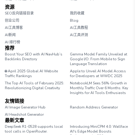
资源
SEO反向链接目录
我的收藏
创业公司
Blog
AI工具博客
AI工具教程
AI新闻
AI工具评测
AI 排行榜
推荐
Boost Your SEO with AI NavHub’s
Gemma Model Family Unveiled at
Backlinks Directory
Google I/O: From Mobile to Sign
Language Translation
🌐 April 2025 Global AI Website
Apple to Unveil AI Model Access
Traffic Rankings
for Developers at WWDC 2025
The Top AI Tools of February 2025:
NotebookLM Sees 56% Growth in
Revolutionizing Digital Creativity
Monthly Traffic Over 6 Months: Key
Insights for AI Tools Enthusiasts
友情链接
AI Image Generator Hub
Random Address Generator
AI Headshot Generator
Marathon Pace Chart
最新文章
DeepSeek R1-0528 supports local
Introducing MiniCPM 4.0: Wallface
tool calls in OpenRouter.
AI's Edge Model Boosts