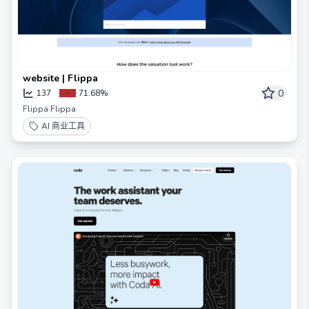
website | Flippa
0
137
71.68%
Flippa Flippa
AI 商业工具