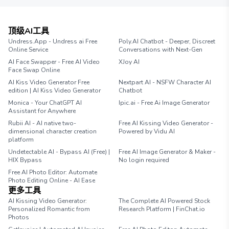
顶级AI工具
Undress.App - Undress ai Free
Poly.AI Chatbot - Deeper, Discreet
Online Service
Conversations with Next-Gen
AI Face Swapper - Free AI Video
XJoy AI
Face Swap Online
AI Kiss Video Generator Free
Nextpart AI - NSFW Character AI
edition | AI Kiss Video Generator
Chatbot
Monica - Your ChatGPT AI
Ipic.ai - Free Ai Image Generator
Assistant for Anywhere
Rubii AI - AI native two-
Free AI Kissing Video Generator -
dimensional character creation
Powered by Vidu AI
platform
Undetectable AI - Bypass AI (Free) |
Free AI Image Generator & Maker -
HIX Bypass
No login required
Free AI Photo Editor: Automate
Photo Editing Online - AI Ease
更多工具
AI Kissing Video Generator:
The Complete AI Powered Stock
Personalized Romantic from
Research Platform | FinChat.io
Photos