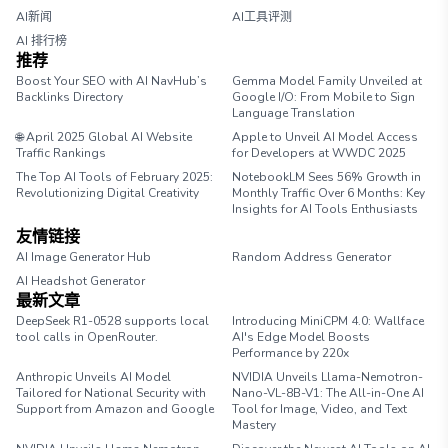
AI新闻
AI工具评测
AI 排行榜
推荐
Boost Your SEO with AI NavHub’s
Gemma Model Family Unveiled at
Backlinks Directory
Google I/O: From Mobile to Sign
Language Translation
🌐 April 2025 Global AI Website
Apple to Unveil AI Model Access
Traffic Rankings
for Developers at WWDC 2025
The Top AI Tools of February 2025:
NotebookLM Sees 56% Growth in
Revolutionizing Digital Creativity
Monthly Traffic Over 6 Months: Key
Insights for AI Tools Enthusiasts
友情链接
AI Image Generator Hub
Random Address Generator
AI Headshot Generator
Marathon Pace Chart
最新文章
DeepSeek R1-0528 supports local
Introducing MiniCPM 4.0: Wallface
tool calls in OpenRouter.
AI's Edge Model Boosts
Performance by 220x
Anthropic Unveils AI Model
NVIDIA Unveils Llama-Nemotron-
Tailored for National Security with
Nano-VL-8B-V1: The All-in-One AI
Support from Amazon and Google
Tool for Image, Video, and Text
Mastery