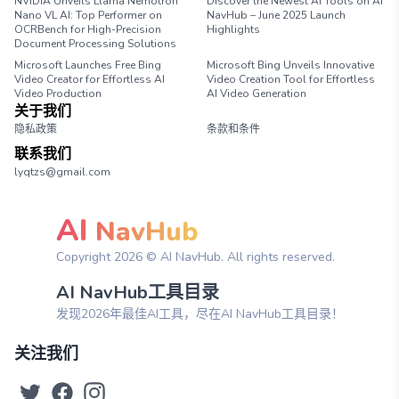
NVIDIA Unveils Llama Nemotron
Discover the Newest AI Tools on AI
Nano VL AI: Top Performer on
NavHub – June 2025 Launch
OCRBench for High-Precision
Highlights
Document Processing Solutions
Microsoft Launches Free Bing
Microsoft Bing Unveils Innovative
Video Creator for Effortless AI
Video Creation Tool for Effortless
Video Production
AI Video Generation
关于我们
隐私政策
条款和条件
联系我们
lyqtzs@gmail.com
AI
NavHub
Copyright
2026
© AI NavHub. All rights reserved.
AI NavHub工具目录
发现2026年最佳AI工具，尽在AI NavHub工具目录！
关注我们