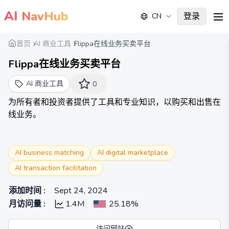
AI
NavHub
登录
CN
me
首页
AI 商业工具
Flippa在线业务买卖平台
Flippa在线业务买卖平台
AI 商业工具
0
为所有者和投资者提供了工具和专业知识，以购买和出售在
线业务。
AI business matching
AI digital marketplace
AI transaction facilitation
添加时间
:
Sept 24, 2024
月访问量
:
1.4M
25.18%
访问网站