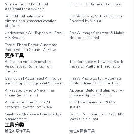
Monica - Your ChatGPT AI
Ipic.ai - Free Ai Image Generator
Assistant for Anywhere
Rubii AI - AI native two-
Free AI Kissing Video Generator -
dimensional character creation
Powered by Vidu AI
platform
Undetectable AI - Bypass AI (Free) |
Free AI Image Generator & Maker -
HIX Bypass
No login required
Free AI Photo Editor: Automate
Photo Editing Online - AI Ease
更多工具
AI Kissing Video Generator:
The Complete AI Powered Stock
Personalized Romantic from
Research Platform | FinChat.io
Photos
GetInvoice | Automated AI Invoice
Free AI Photo Editor: Automate
and Receipt Management Software
Photo Editing Online - AI Ease
AI Passport Photo Maker Free
Appaca | Build and Ship your AI-
Online (no sign-up)
powered Apps in Minutes
AI Sentence | Free Online AI
SEO Title Generator | ROAST
Sentence Rewriter Tool 2024
TOOLS
Cerebro - AI-Powered Knowledge
Launch Your Startup in Days, Not
Management
Weeks | ShipFast
工具分类
最佳AI写作工具
最佳AI图像工具