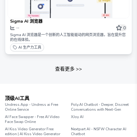
Sigma AI 浏览器
0
--
Sigma AI 浏览器是一个创新的人工智能驱动的网页浏览器，旨在提升您
的在线体验。
AI 生产力工具
查看更多
>>
顶级AI工具
Undress.App - Undress ai Free
Poly.AI Chatbot - Deeper, Discreet
Online Service
Conversations with Next-Gen
AI Face Swapper - Free AI Video
XJoy AI
Face Swap Online
AI Kiss Video Generator Free
Nextpart AI - NSFW Character AI
edition | AI Kiss Video Generator
Chatbot