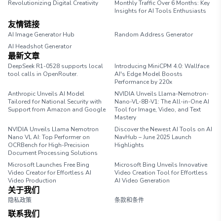
Revolutionizing Digital Creativity
Monthly Traffic Over 6 Months: Key
Insights for AI Tools Enthusiasts
友情链接
AI Image Generator Hub
Random Address Generator
AI Headshot Generator
Marathon Pace Chart
最新文章
DeepSeek R1-0528 supports local
Introducing MiniCPM 4.0: Wallface
tool calls in OpenRouter.
AI's Edge Model Boosts
Performance by 220x
Anthropic Unveils AI Model
NVIDIA Unveils Llama-Nemotron-
Tailored for National Security with
Nano-VL-8B-V1: The All-in-One AI
Support from Amazon and Google
Tool for Image, Video, and Text
Mastery
NVIDIA Unveils Llama Nemotron
Discover the Newest AI Tools on AI
Nano VL AI: Top Performer on
NavHub – June 2025 Launch
OCRBench for High-Precision
Highlights
Document Processing Solutions
Microsoft Launches Free Bing
Microsoft Bing Unveils Innovative
Video Creator for Effortless AI
Video Creation Tool for Effortless
Video Production
AI Video Generation
关于我们
隐私政策
条款和条件
联系我们