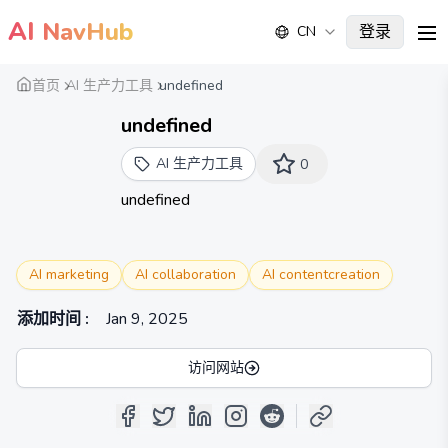
AI
NavHub
登录
CN
me
首页
AI 生产力工具
undefined
undefined
AI 生产力工具
0
undefined
AI marketing
AI collaboration
AI contentcreation
添加时间
:
Jan 9, 2025
访问网站