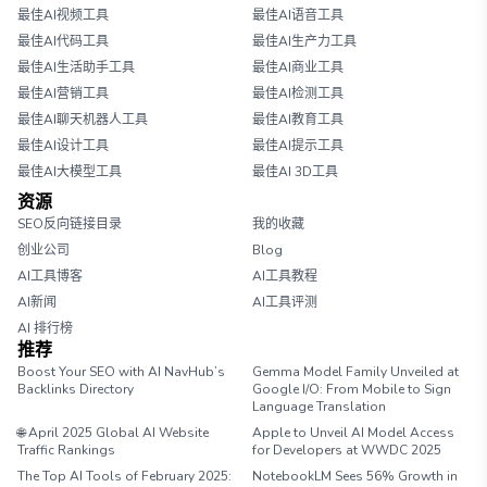
最佳AI视频工具
最佳AI语音工具
最佳AI代码工具
最佳AI生产力工具
最佳AI生活助手工具
最佳AI商业工具
最佳AI营销工具
最佳AI检测工具
最佳AI聊天机器人工具
最佳AI教育工具
最佳AI设计工具
最佳AI提示工具
最佳AI大模型工具
最佳AI 3D工具
资源
SEO反向链接目录
我的收藏
创业公司
Blog
AI工具博客
AI工具教程
AI新闻
AI工具评测
AI 排行榜
推荐
Boost Your SEO with AI NavHub’s
Gemma Model Family Unveiled at
Backlinks Directory
Google I/O: From Mobile to Sign
Language Translation
🌐 April 2025 Global AI Website
Apple to Unveil AI Model Access
Traffic Rankings
for Developers at WWDC 2025
The Top AI Tools of February 2025:
NotebookLM Sees 56% Growth in