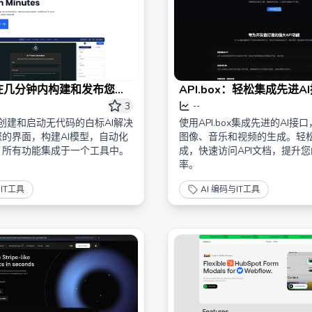
 | 在几分钟内构建和发布您的
API.box：轻松集成先进A
动应用程序
3
--
ca创建和启动无代码的白标AI解决
使用API.box集成先进的AI
的界面，构建AI模型，自动化
图像、音乐和视频的生成。轻
，所有功能集成于一个工具中。
成，快速访问API文档，提升
率。
与IT工具
AI 编码与IT工具