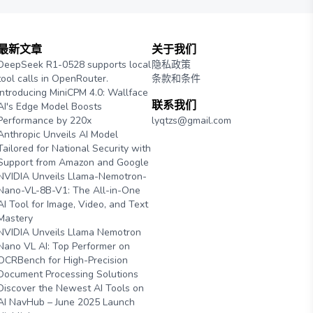
最新文章
关于我们
DeepSeek R1-0528 supports local
隐私政策
tool calls in OpenRouter.
条款和条件
Introducing MiniCPM 4.0: Wallface
联系我们
AI's Edge Model Boosts
Performance by 220x
lyqtzs@gmail.com
Anthropic Unveils AI Model
Tailored for National Security with
Support from Amazon and Google
NVIDIA Unveils Llama-Nemotron-
Nano-VL-8B-V1: The All-in-One
AI Tool for Image, Video, and Text
Mastery
NVIDIA Unveils Llama Nemotron
Nano VL AI: Top Performer on
OCRBench for High-Precision
Document Processing Solutions
Discover the Newest AI Tools on
AI NavHub – June 2025 Launch