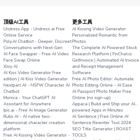
顶级AI工具
更多工具
Undress.App - Undress ai Free
AI Kissing Video Generator:
Online Service
Personalized Romantic from
Poly.AI Chatbot - Deeper, Discreet
Photos
Conversations with Next-Gen
The Complete AI Powered Stock
AI Face Swapper - Free AI Video
Research Platform | FinChat.io
Face Swap Online
GetInvoice | Automated AI Invoice
XJoy AI
and Receipt Management
AI Kiss Video Generator Free
Software
edition | AI Kiss Video Generator
Free AI Photo Editor: Automate
Nextpart AI - NSFW Character AI
Photo Editing Online - AI Ease
Chatbot
AI Passport Photo Maker Free
Monica - Your ChatGPT AI
Online (no sign-up)
Assistant for Anywhere
Appaca | Build and Ship your AI-
Ipic.ai - Free Ai Image Generator
powered Apps in Minutes
Rubii AI - AI native two-
AI Sentence | Free Online AI
dimensional character creation
Sentence Rewriter Tool 2024
platform
SEO Title Generator | ROAST
Free AI Kissing Video Generator -
TOOLS