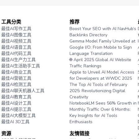
工具分类
推荐
最佳AI写作工具
Boost Your SEO with AI NavHub’s
最佳AI图像工具
Backlinks Directory
最佳AI视频工具
Gemma Model Family Unveiled at
最佳AI语音工具
Google I/O: From Mobile to Sign
最佳AI代码工具
Language Translation
最佳AI生产力工具
🌐 April 2025 Global AI Website
最佳AI生活助手工具
Traffic Rankings
最佳AI商业工具
Apple to Unveil AI Model Access
最佳AI营销工具
for Developers at WWDC 2025
最佳AI检测工具
The Top AI Tools of February
最佳AI聊天机器人工具
2025: Revolutionizing Digital
最佳AI教育工具
Creativity
最佳AI设计工具
NotebookLM Sees 56% Growth in
最佳AI提示工具
Monthly Traffic Over 6 Months:
最佳AI大模型工具
Key Insights for AI Tools
最佳AI 3D工具
Enthusiasts
资源
友情链接