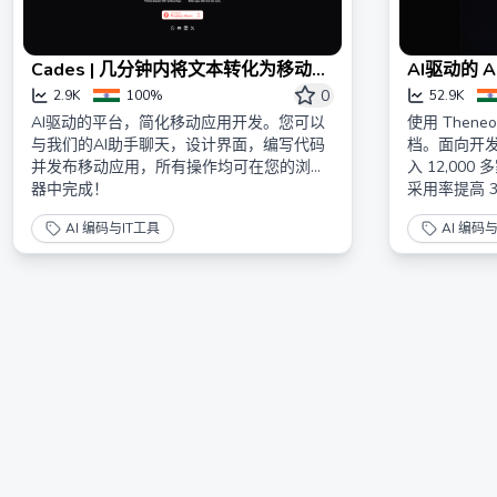
Cades | 几分钟内将文本转化为移动应
AI驱动的 
用
创新 | The
0
2.9K
100%
52.9K
AI驱动的平台，简化移动应用开发。您可以
使用 Then
与我们的AI助手聊天，设计界面，编写代码
档。面向开
并发布移动应用，所有操作均可在您的浏览
入 12,00
器中完成！
采用率提高 
AI 编码与IT工具
AI 编码