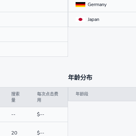
Germany
Japan
年龄分布
搜索
每次点击费
年龄段
量
用
--
$--
20
$--