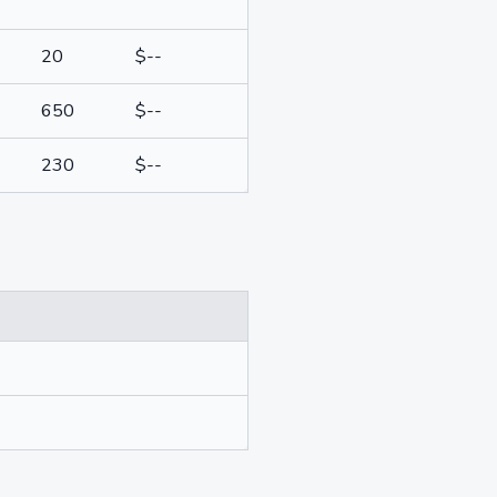
20
$--
650
$--
230
$--