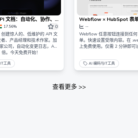
API 文档：自动化、协作、
Webflow × HubSpot 表单
neo
Hubform
0
17.56%
--
eo 创建惊人的、低维护的 API 文
Webflow 任意按钮连接到任何 H
发者、产品经理和技术作家。加
单。快速设置受限内容。在 .web
0 多家公司，自动化变更日志，API
上免费使用。仅需 2 分钟即可
3 倍。今天免费开始！
与IT工具
AI 编码与IT工具
查看更多
>>