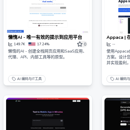
懒惰AI - 唯一有效的提示到应用平台
Appaca
人工智能驱
0
149.7K
17.24%
--
懒惰的AI - 创建全栈网页应用和SaaS应用、
使用Appa
代理、API、内部工具等的原型。
方案。设计您
并实现盈利
AI 编码与IT工具
AI 编码