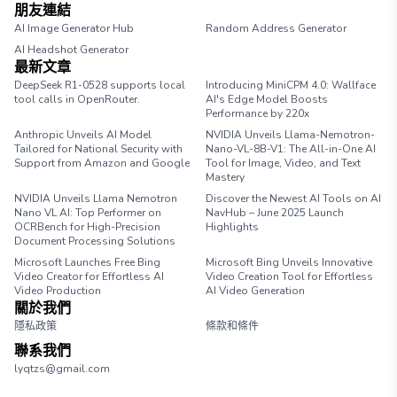
朋友連結
AI Image Generator Hub
Random Address Generator
AI Headshot Generator
Marathon Pace Chart
最新文章
DeepSeek R1-0528 supports local
Introducing MiniCPM 4.0: Wallface
tool calls in OpenRouter.
AI's Edge Model Boosts
Performance by 220x
Anthropic Unveils AI Model
NVIDIA Unveils Llama-Nemotron-
Tailored for National Security with
Nano-VL-8B-V1: The All-in-One AI
Support from Amazon and Google
Tool for Image, Video, and Text
Mastery
NVIDIA Unveils Llama Nemotron
Discover the Newest AI Tools on AI
Nano VL AI: Top Performer on
NavHub – June 2025 Launch
OCRBench for High-Precision
Highlights
Document Processing Solutions
Microsoft Launches Free Bing
Microsoft Bing Unveils Innovative
Video Creator for Effortless AI
Video Creation Tool for Effortless
Video Production
AI Video Generation
關於我們
隱私政策
條款和條件
聯系我們
lyqtzs@gmail.com