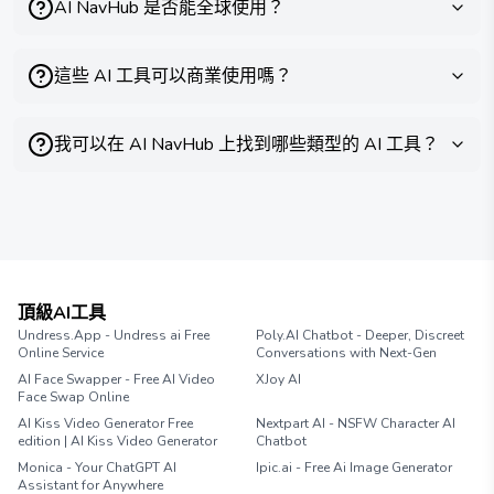
AI NavHub 是否能全球使用？
這些 AI 工具可以商業使用嗎？
我可以在 AI NavHub 上找到哪些類型的 AI 工具？
頂級AI工具
Undress.App - Undress ai Free
Poly.AI Chatbot - Deeper, Discreet
Online Service
Conversations with Next-Gen
AI Face Swapper - Free AI Video
XJoy AI
Face Swap Online
AI Kiss Video Generator Free
Nextpart AI - NSFW Character AI
edition | AI Kiss Video Generator
Chatbot
Monica - Your ChatGPT AI
Ipic.ai - Free Ai Image Generator
Assistant for Anywhere