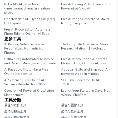
Rubii AI - AI native two-
Free AI Kissing Video Generator -
dimensional character creation
Powered by Vidu AI
platform
Undetectable AI - Bypass AI (Free) |
Free AI Image Generator & Maker -
HIX Bypass
No login required
Free AI Photo Editor: Automate
Photo Editing Online - AI Ease
更多工具
AI Kissing Video Generator:
The Complete AI Powered Stock
Personalized Romantic from
Research Platform | FinChat.io
Photos
GetInvoice | Automated AI Invoice
Free AI Photo Editor: Automate
and Receipt Management Software
Photo Editing Online - AI Ease
AI Passport Photo Maker Free
Appaca | Build and Ship your AI-
Online (no sign-up)
powered Apps in Minutes
AI Sentence | Free Online AI
SEO Title Generator | ROAST
Sentence Rewriter Tool 2024
TOOLS
Cerebro - AI-Powered Knowledge
Launch Your Startup in Days, Not
Management
Weeks | ShipFast
工具分類
最佳AI寫作工具
最佳AI圖像工具
最佳AI視頻工具
最佳AI語音工具