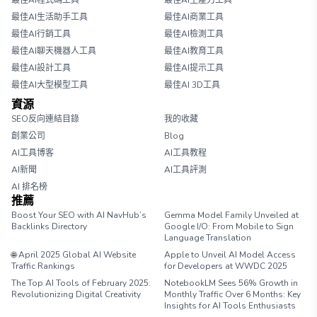
最佳AI程式碼工具
最佳AI生產力工具
最佳AI生活助手工具
最佳AI商業工具
最佳AI行銷工具
最佳AI檢測工具
最佳AI聊天機器人工具
最佳AI教育工具
最佳AI設計工具
最佳AI提示工具
最佳AI大型模型工具
最佳AI 3D工具
資源
SEO反向連結目錄
我的收藏
創業公司
Blog
AI工具博客
AI工具教程
AI新聞
AI工具評測
AI 排名榜
推薦
Boost Your SEO with AI NavHub’s
Gemma Model Family Unveiled at
Backlinks Directory
Google I/O: From Mobile to Sign
Language Translation
🌐 April 2025 Global AI Website
Apple to Unveil AI Model Access
Traffic Rankings
for Developers at WWDC 2025
The Top AI Tools of February 2025:
NotebookLM Sees 56% Growth in
Revolutionizing Digital Creativity
Monthly Traffic Over 6 Months: Key
Insights for AI Tools Enthusiasts