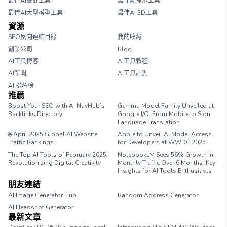
最佳AI設計工具
最佳AI提示工具
最佳AI大型模型工具
最佳AI 3D工具
資源
SEO反向連結目錄
我的收藏
創業公司
Blog
AI工具博客
AI工具教程
AI新聞
AI工具評測
AI 排名榜
推薦
Boost Your SEO with AI NavHub’s
Gemma Model Family Unveiled at
Backlinks Directory
Google I/O: From Mobile to Sign
Language Translation
🌐 April 2025 Global AI Website
Apple to Unveil AI Model Access
Traffic Rankings
for Developers at WWDC 2025
The Top AI Tools of February 2025:
NotebookLM Sees 56% Growth in
Revolutionizing Digital Creativity
Monthly Traffic Over 6 Months: Key
Insights for AI Tools Enthusiasts
朋友連結
AI Image Generator Hub
Random Address Generator
AI Headshot Generator
Marathon Pace Chart
最新文章