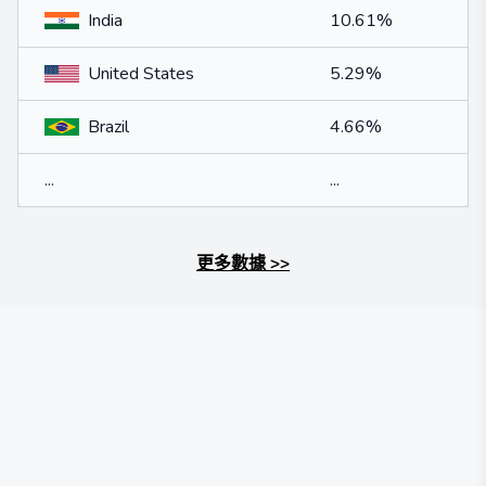
India
10.61%
United States
5.29%
Brazil
4.66%
...
...
更多數據
>>