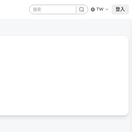
登入
TW
search