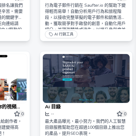
個排名讓我們
行為電子郵件行銷在 Saufter.io 的幫助下變
是辛苦。需要
得輕而易舉！自動分析用戶行為和旅程階
境的關鍵字研
段，以接收完整草擬的電子郵件和銷售活
反向連結請
動。獲取競爭對手啟發的創意，自動化用戶
個由AI驅動的
細分，並預測轉換或流失，以提升參與度並
AI 行銷工具
來，嗯，有點
推動留存。
放你的視頻創
Ai 目錄
0
0
--
工具給創作者，
最大產品曝光，最小努力。我們的人工智慧
創建變得高
目錄服務幫助您在超過100個目錄上推出您
吧！
的產品，提升SEO表現。