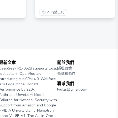
AI 行銷工具
最新文章
關於我們
DeepSeek R1-0528 supports local
隱私政策
tool calls in OpenRouter.
條款和條件
Introducing MiniCPM 4.0: Wallface
聯系我們
AI's Edge Model Boosts
Performance by 220x
lyqtzs@gmail.com
Anthropic Unveils AI Model
Tailored for National Security with
Support from Amazon and Google
NVIDIA Unveils Llama-Nemotron-
Nano-VL-8B-V1: The All-in-One