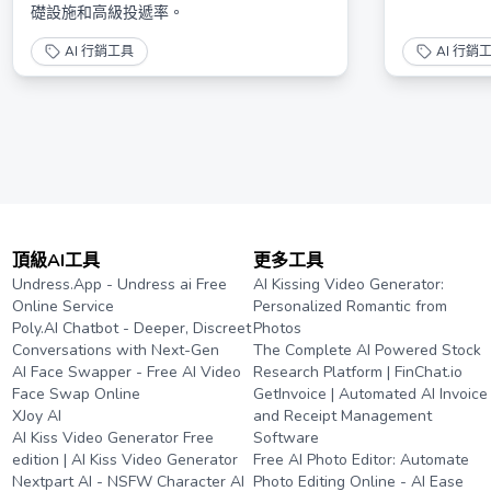
礎設施和高級投遞率。
AI 行銷工具
AI 行銷
頂級AI工具
更多工具
Undress.App - Undress ai Free
AI Kissing Video Generator:
Online Service
Personalized Romantic from
Poly.AI Chatbot - Deeper, Discreet
Photos
Conversations with Next-Gen
The Complete AI Powered Stock
AI Face Swapper - Free AI Video
Research Platform | FinChat.io
Face Swap Online
GetInvoice | Automated AI Invoice
XJoy AI
and Receipt Management
AI Kiss Video Generator Free
Software
edition | AI Kiss Video Generator
Free AI Photo Editor: Automate
Nextpart AI - NSFW Character AI
Photo Editing Online - AI Ease