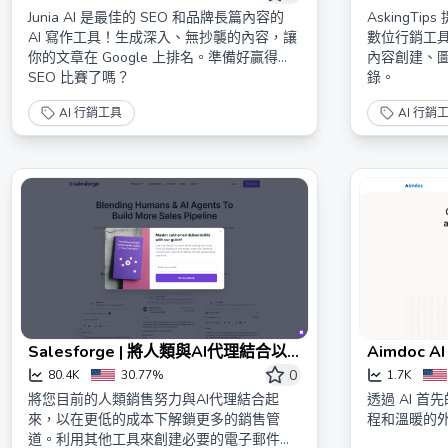
Junia AI 是最佳的 SEO 和品牌長篇內容的
AskingTi
AI 寫作工具！生成深入、無抄襲的內容，讓
數位行銷工
你的文章在 Google 上排名。準備好贏得
內容創建、圖
SEO 比賽了嗎？
錄。
AI 行銷工具
AI 行銷
Salesforge | 將人類與AI代理結合以
Aimdoc AI
建立更多銷售管道
0
80.4K
30.77%
1.7K
將您目前的人類銷售努力與AI代理結合起
透過 AI 
來，以在更低的成本下解鎖更多的銷售管
程和溫暖的
道。利用其他工具來創建必要的電子郵件基