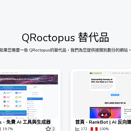
QRoctopus
替代品
如果您需要一些
QRoctopus
的替代品，我們為您提供按類別劃分的網站
ps - 免費 AI 工具與生成器
首頁 - RankBot | AI 
SEO
2
19.7%
172
100%