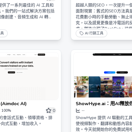
ps 提供了一系列最佳的 AI 工具和
超越人類的SEO，一次提升一
具。我們的一站式解決方案包括
面對現實：舊式的SEO方法真
像創建、音頻生成和 AI 轉
花費數小時的手動勞動、無止
究，以及感覺更像是冷電話的
求。然後出現了RankBot，這
工具
AI 行銷工具
SEO天才，讓人類的努力看起
過時。 雇用 […]
 (Aimdoc AI)
ShowHype.ai：用AI釋
意
0
100%
--
首先的會話式互動、領導資格、排
ShowHype 提供 AI 驅動的
外向式互動，增加收入。
使視頻製作、翻譯和動態內容
效。今天就開始你的免費試用