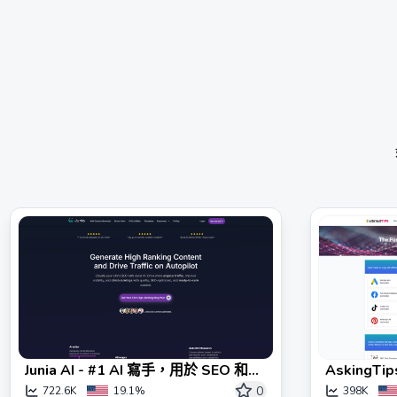
Junia AI - #1 AI 寫手，用於 SEO 和內
AskingTi
容生成
0
722.6K
19.1%
398K