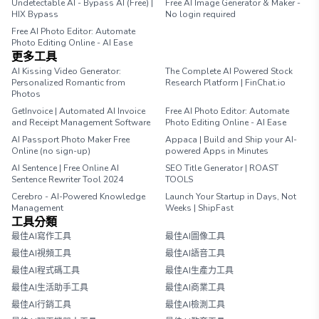
Undetectable AI - Bypass AI (Free) |
Free AI Image Generator & Maker -
HIX Bypass
No login required
Free AI Photo Editor: Automate
Photo Editing Online - AI Ease
更多工具
AI Kissing Video Generator:
The Complete AI Powered Stock
Personalized Romantic from
Research Platform | FinChat.io
Photos
GetInvoice | Automated AI Invoice
Free AI Photo Editor: Automate
and Receipt Management Software
Photo Editing Online - AI Ease
AI Passport Photo Maker Free
Appaca | Build and Ship your AI-
Online (no sign-up)
powered Apps in Minutes
AI Sentence | Free Online AI
SEO Title Generator | ROAST
Sentence Rewriter Tool 2024
TOOLS
Cerebro - AI-Powered Knowledge
Launch Your Startup in Days, Not
Management
Weeks | ShipFast
工具分類
最佳AI寫作工具
最佳AI圖像工具
最佳AI視頻工具
最佳AI語音工具
最佳AI程式碼工具
最佳AI生產力工具
最佳AI生活助手工具
最佳AI商業工具
最佳AI行銷工具
最佳AI檢測工具