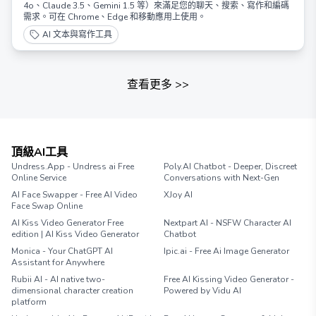
4o、Claude 3.5、Gemini 1.5 等）來滿足您的聊天、搜索、寫作和編碼
需求。可在 Chrome、Edge 和移動應用上使用。
AI 文本與寫作工具
查看更多
>>
頂級AI工具
Undress.App - Undress ai Free
Poly.AI Chatbot - Deeper, Discreet
Online Service
Conversations with Next-Gen
AI Face Swapper - Free AI Video
XJoy AI
Face Swap Online
AI Kiss Video Generator Free
Nextpart AI - NSFW Character AI
edition | AI Kiss Video Generator
Chatbot
Monica - Your ChatGPT AI
Ipic.ai - Free Ai Image Generator
Assistant for Anywhere
Rubii AI - AI native two-
Free AI Kissing Video Generator -
dimensional character creation
Powered by Vidu AI
platform