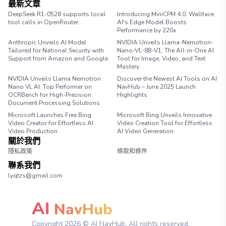
最新文章
DeepSeek R1-0528 supports local
Introducing MiniCPM 4.0: Wallface
tool calls in OpenRouter.
AI's Edge Model Boosts
Performance by 220x
Anthropic Unveils AI Model
NVIDIA Unveils Llama-Nemotron-
Tailored for National Security with
Nano-VL-8B-V1: The All-in-One AI
Support from Amazon and Google
Tool for Image, Video, and Text
Mastery
NVIDIA Unveils Llama Nemotron
Discover the Newest AI Tools on AI
Nano VL AI: Top Performer on
NavHub – June 2025 Launch
OCRBench for High-Precision
Highlights
Document Processing Solutions
Microsoft Launches Free Bing
Microsoft Bing Unveils Innovative
Video Creator for Effortless AI
Video Creation Tool for Effortless
Video Production
AI Video Generation
關於我們
隱私政策
條款和條件
聯系我們
lyqtzs@gmail.com
AI
NavHub
Copyright
2026
© AI NavHub. All rights reserved.