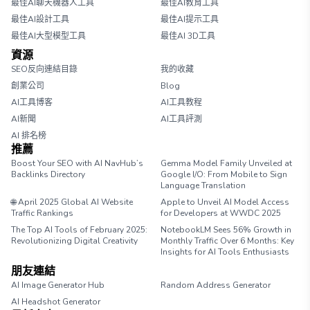
最佳AI聊天機器人工具
最佳AI教育工具
最佳AI設計工具
最佳AI提示工具
最佳AI大型模型工具
最佳AI 3D工具
資源
SEO反向連結目錄
我的收藏
創業公司
Blog
AI工具博客
AI工具教程
AI新聞
AI工具評測
AI 排名榜
推薦
Boost Your SEO with AI NavHub’s
Gemma Model Family Unveiled at
Backlinks Directory
Google I/O: From Mobile to Sign
Language Translation
🌐 April 2025 Global AI Website
Apple to Unveil AI Model Access
Traffic Rankings
for Developers at WWDC 2025
The Top AI Tools of February 2025:
NotebookLM Sees 56% Growth in
Revolutionizing Digital Creativity
Monthly Traffic Over 6 Months: Key
Insights for AI Tools Enthusiasts
朋友連結
AI Image Generator Hub
Random Address Generator
AI Headshot Generator
Marathon Pace Chart