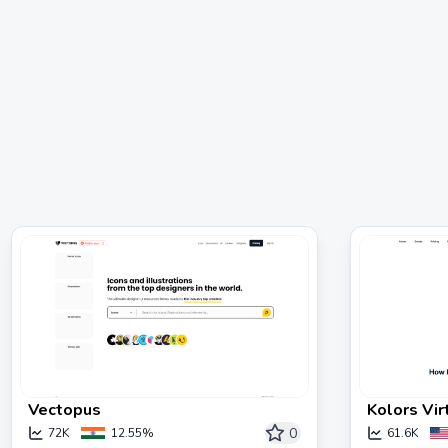
Vectopus
Kolors V
服裝視覺化
0
72K
12.55%
61.6K