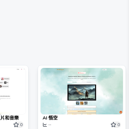
照片和音樂
AI 悟空
0
0
--