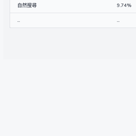
自然搜尋
9.74%
...
...