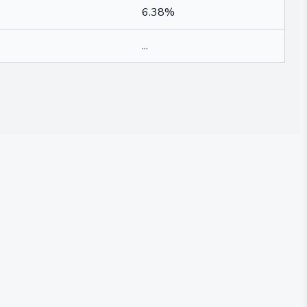
6.38%
...