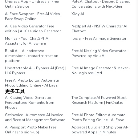
Undress.App - Undress ai Free
Poly.AI Chatbot - Deeper, Discreet
Online Service
Conversations with Next-Gen
AI Face Swapper - Free AI Video
XJoy AI
Face Swap Online
AI Kiss Video Generator Free
Nextpart AI - NSFW Character AI
edition | AI Kiss Video Generator
Chatbot
Monica - Your ChatGPT AI
Ipic.ai - Free Ai Image Generator
Assistant for Anywhere
Rubii AI - AI native two-
Free AI Kissing Video Generator -
dimensional character creation
Powered by Vidu AI
platform
Undetectable AI - Bypass AI (Free) |
Free AI Image Generator & Maker -
HIX Bypass
No login required
Free AI Photo Editor: Automate
Photo Editing Online - AI Ease
更多工具
AI Kissing Video Generator:
The Complete AI Powered Stock
Personalized Romantic from
Research Platform | FinChat.io
Photos
GetInvoice | Automated AI Invoice
Free AI Photo Editor: Automate
and Receipt Management Software
Photo Editing Online - AI Ease
AI Passport Photo Maker Free
Appaca | Build and Ship your AI-
Online (no sign-up)
powered Apps in Minutes