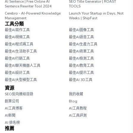
AI Sentence | Free Online AI
SEO Title Generator | ROAST
Sentence Rewriter Tool 2024
TOOLS
Cerebro - AI-Powered Knowledge
Launch Your Startup in Days, Not
Management
Weeks | ShipFast
工具分類
最佳AI寫作工具
最佳AI圖像工具
最佳AI視頻工具
最佳AI語音工具
最佳AI程式碼工具
最佳AI生產力工具
最佳AI生活助手工具
最佳AI商業工具
最佳AI行銷工具
最佳AI檢測工具
最佳AI聊天機器人工具
最佳AI教育工具
最佳AI設計工具
最佳AI提示工具
最佳AI大型模型工具
最佳AI 3D工具
資源
SEO反向連結目錄
我的收藏
創業公司
Blog
AI工具博客
AI工具教程
AI新聞
AI工具評測
AI 排名榜
推薦