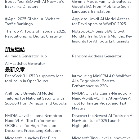
Boost Your SEO with AI NavHub’s
Gemma Model Family Unveiled at
Backlinks Directory
Google I/O: From Mobile to Sign
Language Translation
🌐 April 2025 Global AI Website
Apple to Unveil AI Model Access
Traffic Rankings
for Developers at WWDC 2025
The Top AI Tools of February 2025:
NotebookLM Sees 56% Growth in
Revolutionizing Digital Creativity
Monthly Traffic Over 6 Months: Key
Insights for AI Tools Enthusiasts
朋友連結
AI Image Generator Hub
Random Address Generator
AI Headshot Generator
Marathon Pace Chart
最新文章
DeepSeek R1-0528 supports local
Introducing MiniCPM 4.0: Wallface
tool calls in OpenRouter.
AI's Edge Model Boosts
Performance by 220x
Anthropic Unveils AI Model
NVIDIA Unveils Llama-Nemotron-
Tailored for National Security with
Nano-VL-8B-V1: The All-in-One AI
Support from Amazon and Google
Tool for Image, Video, and Text
Mastery
NVIDIA Unveils Llama Nemotron
Discover the Newest AI Tools on AI
Nano VL AI: Top Performer on
NavHub – June 2025 Launch
OCRBench for High-Precision
Highlights
Document Processing Solutions
Microsoft Launches Free Bing
Microsoft Bing Unveils Innovative