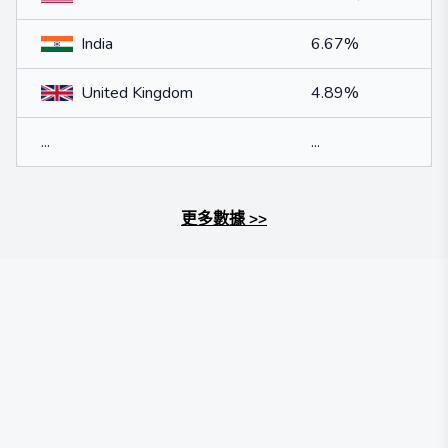
India
6.67%
United Kingdom
4.89%
...
...
更多數據
>>