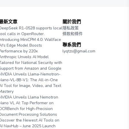
最新文章
關於我們
DeepSeek R1-0528 supports local
隱私政策
tool calls in OpenRouter.
條款和條件
Introducing MiniCPM 4.0: Wallface
聯系我們
AI's Edge Model Boosts
Performance by 220x
lyqtzs@gmail.com
Anthropic Unveils AI Model
Tailored for National Security with
Support from Amazon and Google
NVIDIA Unveils Llama-Nemotron-
Nano-VL-8B-V1: The All-in-One
AI Tool for Image, Video, and Text
Mastery
NVIDIA Unveils Llama Nemotron
Nano VL AI: Top Performer on
OCRBench for High-Precision
Document Processing Solutions
Discover the Newest AI Tools on
AI NavHub – June 2025 Launch