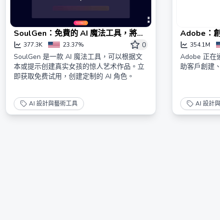
SoulGen：免費的 AI 魔法工具，將文
Adobe
字在線轉換為藝術作品
方案
0
377.3K
23.37%
354.1M
SoulGen 是一款 AI 魔法工具，可以根据文
Adobe 
本或提示创建真实女孩的惊人艺术作品。立
助客戶創建
即获取免费试用，创建定制的 AI 角色。
AI 設計與藝術工具
AI 設計