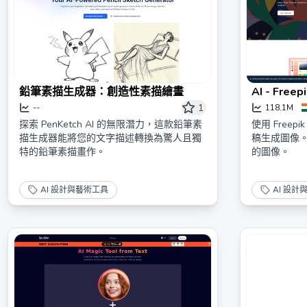
鉛筆素描生成器：創造性素描繪畫
AI - Freep
1
--
118.1M
探索 PenKetch AI 的無限潛力，這款鉛筆素
使用 Freepik
描生成器能將您的文字描述轉換為驚人且獨
稿生成圖像
特的鉛筆素描畫作。
的圖像。
AI 設計與藝術工具
AI 設計