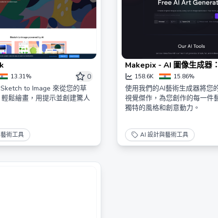
ik
Makepix - AI 圖像生
AI 藝術！
0
13.31%
158.6K
15.86%
 Sketch to Image 來從您的草
使用我們的AI藝術生成器將您
。輕鬆繪畫，用提示並創建驚人
視覺傑作，為您創作的每一件
獨特的風格和創意動力。
與藝術工具
AI 設計與藝術工具