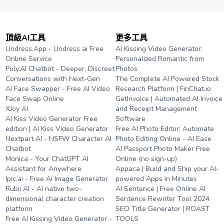
頂級AI工具
更多工具
Undress.App - Undress ai Free
AI Kissing Video Generator:
Online Service
Personalized Romantic from
Poly.AI Chatbot - Deeper, Discreet
Photos
Conversations with Next-Gen
The Complete AI Powered Stock
AI Face Swapper - Free AI Video
Research Platform | FinChat.io
Face Swap Online
GetInvoice | Automated AI Invoice
XJoy AI
and Receipt Management
AI Kiss Video Generator Free
Software
edition | AI Kiss Video Generator
Free AI Photo Editor: Automate
Nextpart AI - NSFW Character AI
Photo Editing Online - AI Ease
Chatbot
AI Passport Photo Maker Free
Monica - Your ChatGPT AI
Online (no sign-up)
Assistant for Anywhere
Appaca | Build and Ship your AI-
Ipic.ai - Free Ai Image Generator
powered Apps in Minutes
Rubii AI - AI native two-
AI Sentence | Free Online AI
dimensional character creation
Sentence Rewriter Tool 2024
platform
SEO Title Generator | ROAST
Free AI Kissing Video Generator -
TOOLS