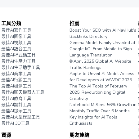
工具分類
推薦
最佳AI寫作工具
Boost Your SEO with AI NavHub’s
最佳AI圖像工具
Backlinks Directory
最佳AI視頻工具
Gemma Model Family Unveiled at
最佳AI語音工具
Google I/O: From Mobile to Sign
最佳AI程式碼工具
Language Translation
最佳AI生產力工具
🌐 April 2025 Global AI Website
最佳AI生活助手工具
Traffic Rankings
最佳AI商業工具
Apple to Unveil AI Model Access
最佳AI行銷工具
for Developers at WWDC 2025
最佳AI檢測工具
The Top AI Tools of February
最佳AI聊天機器人工具
2025: Revolutionizing Digital
最佳AI教育工具
Creativity
最佳AI設計工具
NotebookLM Sees 56% Growth in
最佳AI提示工具
Monthly Traffic Over 6 Months:
最佳AI大型模型工具
Key Insights for AI Tools
最佳AI 3D工具
Enthusiasts
資源
朋友連結