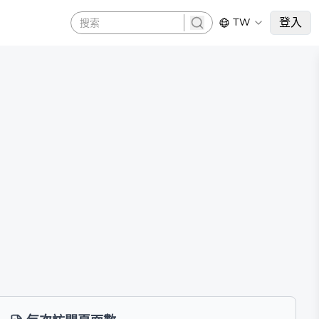
登入
TW
search