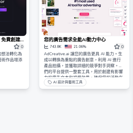
成器：免費創建
您的廣告需求全能AI動力中心
0
0
743.8K
21.06%
的想法轉化為
AdCreative.ai 讓您的廣告更具 AI 能力。生
藝術作品增添
成以轉換為重點的廣告創意，利用 AI 進行
產品拍攝，並獲取詳細的競爭對手洞察。我
們的平台提供一整套工具，用於創建有影響
力的廣告文本和視覺效果，確保您的活動在
AI 設計與藝術工具
競爭激烈的市場中脫穎而出。非常適合尋求
創新、數據驅動廣告策略的一體化解決方案
的行銷人員。