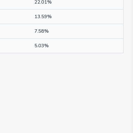
22.01%
13.59%
7.58%
5.03%