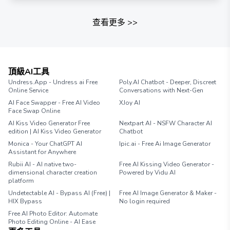
查看更多
>>
頂級AI工具
Undress.App - Undress ai Free
Poly.AI Chatbot - Deeper, Discreet
Online Service
Conversations with Next-Gen
AI Face Swapper - Free AI Video
XJoy AI
Face Swap Online
AI Kiss Video Generator Free
Nextpart AI - NSFW Character AI
edition | AI Kiss Video Generator
Chatbot
Monica - Your ChatGPT AI
Ipic.ai - Free Ai Image Generator
Assistant for Anywhere
Rubii AI - AI native two-
Free AI Kissing Video Generator -
dimensional character creation
Powered by Vidu AI
platform
Undetectable AI - Bypass AI (Free) |
Free AI Image Generator & Maker -
HIX Bypass
No login required
Free AI Photo Editor: Automate
Photo Editing Online - AI Ease