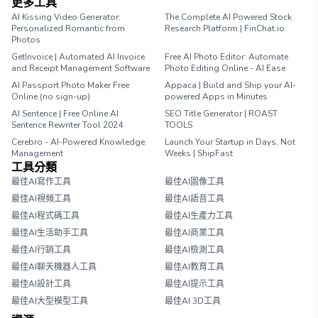
更多工具
AI Kissing Video Generator:
The Complete AI Powered Stock
Personalized Romantic from
Research Platform | FinChat.io
Photos
GetInvoice | Automated AI Invoice
Free AI Photo Editor: Automate
and Receipt Management Software
Photo Editing Online - AI Ease
AI Passport Photo Maker Free
Appaca | Build and Ship your AI-
Online (no sign-up)
powered Apps in Minutes
AI Sentence | Free Online AI
SEO Title Generator | ROAST
Sentence Rewriter Tool 2024
TOOLS
Cerebro - AI-Powered Knowledge
Launch Your Startup in Days, Not
Management
Weeks | ShipFast
工具分類
最佳AI寫作工具
最佳AI圖像工具
最佳AI視頻工具
最佳AI語音工具
最佳AI程式碼工具
最佳AI生產力工具
最佳AI生活助手工具
最佳AI商業工具
最佳AI行銷工具
最佳AI檢測工具
最佳AI聊天機器人工具
最佳AI教育工具
最佳AI設計工具
最佳AI提示工具
最佳AI大型模型工具
最佳AI 3D工具