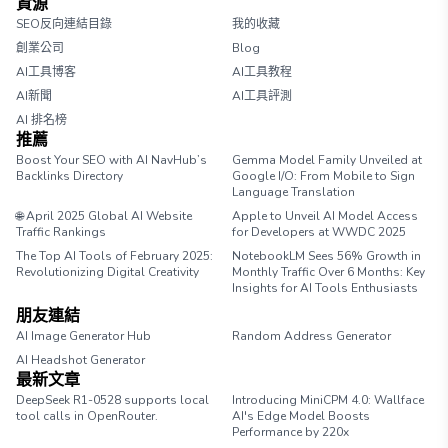
資源
SEO反向連結目錄
我的收藏
創業公司
Blog
AI工具博客
AI工具教程
AI新聞
AI工具評測
AI 排名榜
推薦
Boost Your SEO with AI NavHub’s
Gemma Model Family Unveiled at
Backlinks Directory
Google I/O: From Mobile to Sign
Language Translation
🌐 April 2025 Global AI Website
Apple to Unveil AI Model Access
Traffic Rankings
for Developers at WWDC 2025
The Top AI Tools of February 2025:
NotebookLM Sees 56% Growth in
Revolutionizing Digital Creativity
Monthly Traffic Over 6 Months: Key
Insights for AI Tools Enthusiasts
朋友連結
AI Image Generator Hub
Random Address Generator
AI Headshot Generator
Marathon Pace Chart
最新文章
DeepSeek R1-0528 supports local
Introducing MiniCPM 4.0: Wallface
tool calls in OpenRouter.
AI's Edge Model Boosts
Performance by 220x