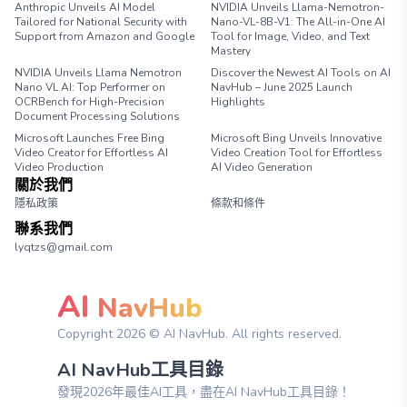
Anthropic Unveils AI Model
NVIDIA Unveils Llama-Nemotron-
Tailored for National Security with
Nano-VL-8B-V1: The All-in-One AI
Support from Amazon and Google
Tool for Image, Video, and Text
Mastery
NVIDIA Unveils Llama Nemotron
Discover the Newest AI Tools on AI
Nano VL AI: Top Performer on
NavHub – June 2025 Launch
OCRBench for High-Precision
Highlights
Document Processing Solutions
Microsoft Launches Free Bing
Microsoft Bing Unveils Innovative
Video Creator for Effortless AI
Video Creation Tool for Effortless
Video Production
AI Video Generation
關於我們
隱私政策
條款和條件
聯系我們
lyqtzs@gmail.com
AI
NavHub
Copyright
2026
© AI NavHub. All rights reserved.
AI NavHub工具目錄
發現2026年最佳AI工具，盡在AI NavHub工具目錄！