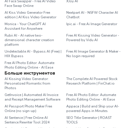
AI Face Swapper - Free AI Video
XJoy AI
Face Swap Online
AI Kiss Video Generator Free
Nextpart AI - NSFW Character AI
edition | AI Kiss Video Generator
Chatbot
Monica - Your ChatGPT AI
Ipic.ai - Free Ai Image Generator
Assistant for Anywhere
Rubii AI - AI native two-
Free AI Kissing Video Generator -
dimensional character creation
Powered by Vidu AI
platform
Undetectable AI - Bypass AI (Free) |
Free AI Image Generator & Maker -
HIX Bypass
No login required
Free AI Photo Editor: Automate
Photo Editing Online - AI Ease
Больше инструментов
AI Kissing Video Generator:
The Complete AI Powered Stock
Personalized Romantic from
Research Platform | FinChat.io
Photos
GetInvoice | Automated AI Invoice
Free AI Photo Editor: Automate
and Receipt Management Software
Photo Editing Online - AI Ease
AI Passport Photo Maker Free
Appaca | Build and Ship your AI-
Online (no sign-up)
powered Apps in Minutes
AI Sentence | Free Online AI
SEO Title Generator | ROAST
Sentence Rewriter Tool 2024
TOOLS