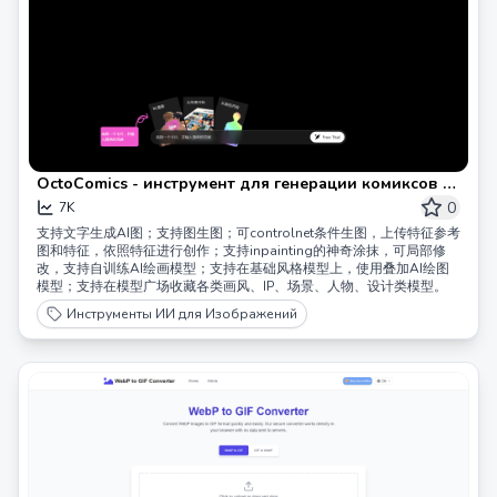
OctoComics - инструмент для генерации комиксов с
помощью искусственного интеллекта - бесплатная
0
7K
онлайн-платформа для рисования с
支持文字生成AI图；支持图生图；可controlnet条件生图，上传特征参考
использованием ИИ.
图和特征，依照特征进行创作；支持inpainting的神奇涂抹，可局部修
改，支持自训练AI绘画模型；支持在基础风格模型上，使用叠加AI绘图
模型；支持在模型广场收藏各类画风、IP、场景、人物、设计类模型。
Инструменты ИИ для Изображений