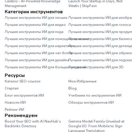
Cerebro - AI-Powered Knowledge
Launch Your Startup in Days, Not
Management
Weeks | ShipFast
Категории инструментов
Лучшие инструменты ИИ для письма
Лучшие инструменты ИИ для изобр
Лучшие инструменты ИИ для видео
Лучшие инструменты ИИ для голоса
Лучшие инструменты ИИ для кода
Лучшие инструменты ИИ для продук
Лучшие инструменты ИИ для помощников жизни
Лучшие инструменты ИИ для бизнес
Лучшие инструменты ИИ для маркетинга
Лучшие инструменты ИИ для детекц
Лучшие инструменты ИИ для чат-ботов
Лучшие инструменты ИИ для образ
Лучшие инструменты ИИ для дизайна
Лучшие инструменты ИИ для подска
Лучшие инструменты ИИ для больших моделей
Лучшие инструменты ИИ для 3D
Ресурсы
Каталог SEO-ссылок
Мои Избранные
Стартап
Blog
Блог инструментов ИИ
Учебники по инструментам ИИ
Новости ИИ
Обзоры инструментов ИИ
Рейтинг ИИ
Рекомендуем
Boost Your SEO with AI NavHub’s
Gemma Model Family Unveiled at
Backlinks Directory
Google I/O: From Mobile to Sign
Language Translation