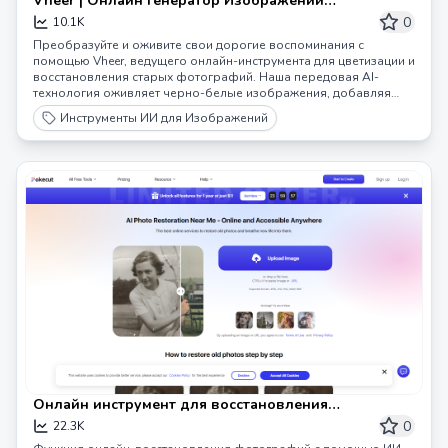
Vheer | Онлайн Генератор Изображений
[Безлимитный]
0
10.1K
Преобразуйте и оживите свои дорогие воспоминания с
помощью Vheer, ведущего онлайн-инструмента для цветизации и
восстановления старых фотографий. Наша передовая AI-
технология оживляет черно-белые изображения, добавляя
яркие и реалистичные цвета с исключительной точностью.
Инструменты ИИ для Изображений
Онлайн инструмент для восстановления
фотографий с помощью ИИ | Pokecut
0
22.3K