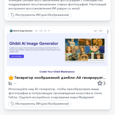
Функция онлайн-восстановления фотографий с помощью ИИ
поддерживает восстановление старых фотографий. Настоящий
инструмент восстановления ИИ рядом со мной.
Инструменты ИИ для Изображений
Генератор изображений дзибли-Ай генерирует
искусство стиля дзибли
1
--
Используйте наш AI-генератор, чтобы преобразовать ваши
фотографии в потрясающие произведения искусства в стиле
Гибли. Ощутите волшебное очарование мира Миядзаки!
Инструменты ИИ для Изображений