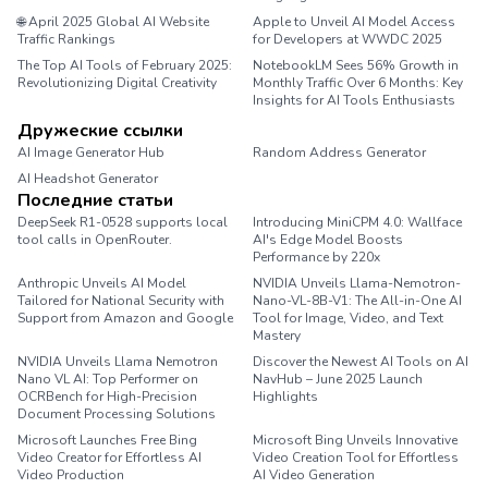
🌐 April 2025 Global AI Website
Apple to Unveil AI Model Access
Traffic Rankings
for Developers at WWDC 2025
The Top AI Tools of February 2025:
NotebookLM Sees 56% Growth in
Revolutionizing Digital Creativity
Monthly Traffic Over 6 Months: Key
Insights for AI Tools Enthusiasts
Дружеские ссылки
AI Image Generator Hub
Random Address Generator
AI Headshot Generator
Marathon Pace Chart
Последние статьи
DeepSeek R1-0528 supports local
Introducing MiniCPM 4.0: Wallface
tool calls in OpenRouter.
AI's Edge Model Boosts
Performance by 220x
Anthropic Unveils AI Model
NVIDIA Unveils Llama-Nemotron-
Tailored for National Security with
Nano-VL-8B-V1: The All-in-One AI
Support from Amazon and Google
Tool for Image, Video, and Text
Mastery
NVIDIA Unveils Llama Nemotron
Discover the Newest AI Tools on AI
Nano VL AI: Top Performer on
NavHub – June 2025 Launch
OCRBench for High-Precision
Highlights
Document Processing Solutions
Microsoft Launches Free Bing
Microsoft Bing Unveils Innovative
Video Creator for Effortless AI
Video Creation Tool for Effortless
Video Production
AI Video Generation