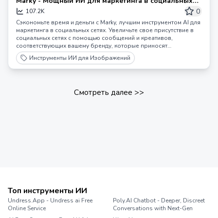
Marky - Мощный ИИ для маркетинга в социальных
сетях
0
107.2K
Сэкономьте время и деньги с Marky, лучшим инструментом AI для
маркетинга в социальных сетях. Увеличьте свое присутствие в
социальных сетях с помощью сообщений и креативов,
соответствующих вашему бренду, которые приносят
результаты. Попробуйте Marky и преобразите свою
Инструменты ИИ для Изображений
маркетинговую стратегию уже сегодня!
Смотреть далее
>>
Топ инструменты ИИ
Undress.App - Undress ai Free
Poly.AI Chatbot - Deeper, Discreet
Online Service
Conversations with Next-Gen